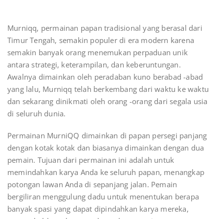
Murniqq, permainan papan tradisional yang berasal dari
Timur Tengah, semakin populer di era modern karena
semakin banyak orang menemukan perpaduan unik
antara strategi, keterampilan, dan keberuntungan.
Awalnya dimainkan oleh peradaban kuno berabad -abad
yang lalu, Murniqq telah berkembang dari waktu ke waktu
dan sekarang dinikmati oleh orang -orang dari segala usia
di seluruh dunia.
Permainan MurniQQ dimainkan di papan persegi panjang
dengan kotak kotak dan biasanya dimainkan dengan dua
pemain. Tujuan dari permainan ini adalah untuk
memindahkan karya Anda ke seluruh papan, menangkap
potongan lawan Anda di sepanjang jalan. Pemain
bergiliran menggulung dadu untuk menentukan berapa
banyak spasi yang dapat dipindahkan karya mereka,