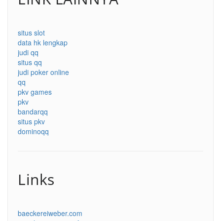
situs slot
data hk lengkap
judi qq
situs qq
judi poker online
qq
pkv games
pkv
bandarqq
situs pkv
dominoqq
Links
baeckereiweber.com