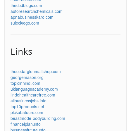
thecbdblogs.com
autoresearchchemicals.com
apnabusinesskaro.com
suleckiego.com
Links
thecedarglenmaltshop.com
georgemason.org
topicinhindi.com
uklanguageacademy.com
lindehealthcarefree.com
allbusinessjobs.info
top10products.net
pickabatours.com
beastmode-bodybuilding.com
financelplan.info
businessfuture.info