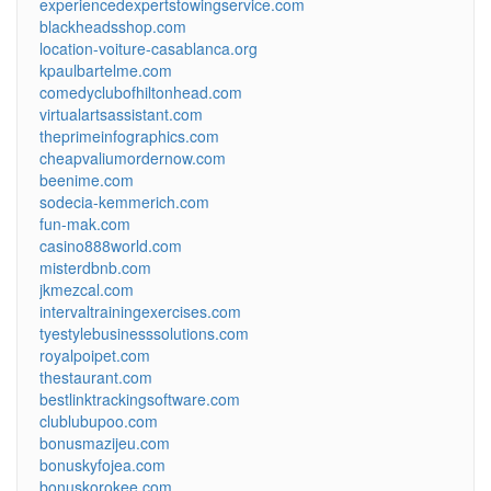
experiencedexpertstowingservice.com
blackheadsshop.com
location-voiture-casablanca.org
kpaulbartelme.com
comedyclubofhiltonhead.com
virtualartsassistant.com
theprimeinfographics.com
cheapvaliumordernow.com
beenime.com
sodecia-kemmerich.com
fun-mak.com
casino888world.com
misterdbnb.com
jkmezcal.com
intervaltrainingexercises.com
tyestylebusinesssolutions.com
royalpoipet.com
thestaurant.com
bestlinktrackingsoftware.com
clublubupoo.com
bonusmazijeu.com
bonuskyfojea.com
bonuskorokee.com