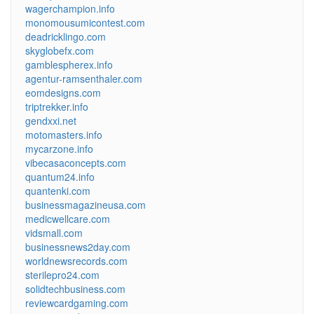
wagerchampion.info
monomousumicontest.com
deadricklingo.com
skyglobefx.com
gamblespherex.info
agentur-ramsenthaler.com
eomdesigns.com
triptrekker.info
gendxxi.net
motomasters.info
mycarzone.info
vibecasaconcepts.com
quantum24.info
quantenki.com
businessmagazineusa.com
medicwellcare.com
vidsmall.com
businessnews2day.com
worldnewsrecords.com
sterilepro24.com
solidtechbusiness.com
reviewcardgaming.com