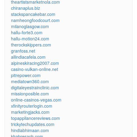
theartistsmarketnola.com
chiranaplus.biz
stackspancakebar.com
namheongfoodcourt.com
milanoglasgow.com
hallu-forte3.com
hallu-motion24.com
therockskippers.com
granfoss.net
allindiacafela.com
alpineskiracing2007.com
casino-vulkan-online.net
pitrepower.com
mediatown360.com
digitaleyestrainclinic.com
missionposible.com
online-casinos-vegas.com
xfinityrouterlogin.com
marketingjacks.com
topappliancereviews.com
trickytechupdates.com
hindiabhimaan.com
khabresach.com