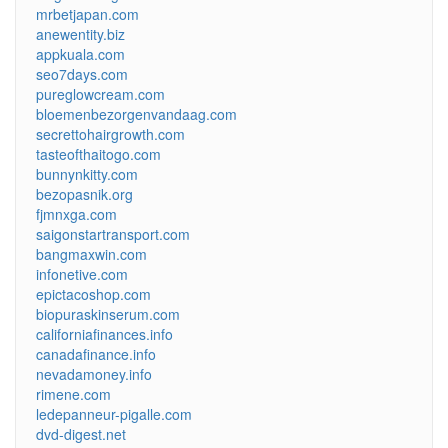
mrbetjapan.com
anewentity.biz
appkuala.com
seo7days.com
pureglowcream.com
bloemenbezorgenvandaag.com
secrettohairgrowth.com
tasteofthaitogo.com
bunnynkitty.com
bezopasnik.org
fjmnxga.com
saigonstartransport.com
bangmaxwin.com
infonetive.com
epictacoshop.com
biopuraskinserum.com
californiafinances.info
canadafinance.info
nevadamoney.info
rimene.com
ledepanneur-pigalle.com
dvd-digest.net