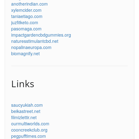
anotherindian.com
xylemcider.com
taniaetiago.com
juzfitketo.com
pasomaga.com
impactgardencbdgummies.org
naturesstimulantcbd.net
nopalinaeuropa.com
biomagnify.net
Links
saucyukiah.com
beikastreet.net
filmizlettir.net
ourmultiworlds.com
cooncreekclub.org
pegpufftimes.com