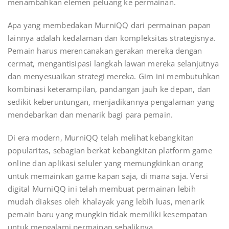
menambahkan elemen peluang ke permainan.
Apa yang membedakan MurniQQ dari permainan papan
lainnya adalah kedalaman dan kompleksitas strategisnya.
Pemain harus merencanakan gerakan mereka dengan
cermat, mengantisipasi langkah lawan mereka selanjutnya
dan menyesuaikan strategi mereka. Gim ini membutuhkan
kombinasi keterampilan, pandangan jauh ke depan, dan
sedikit keberuntungan, menjadikannya pengalaman yang
mendebarkan dan menarik bagi para pemain.
Di era modern, MurniQQ telah melihat kebangkitan
popularitas, sebagian berkat kebangkitan platform game
online dan aplikasi seluler yang memungkinkan orang
untuk memainkan game kapan saja, di mana saja. Versi
digital MurniQQ ini telah membuat permainan lebih
mudah diakses oleh khalayak yang lebih luas, menarik
pemain baru yang mungkin tidak memiliki kesempatan
untuk mengalami permainan sebaliknya.