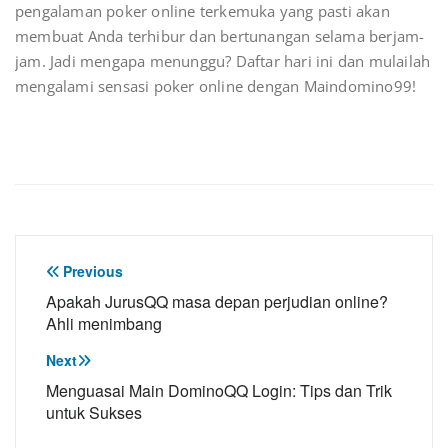
pengalaman poker online terkemuka yang pasti akan
membuat Anda terhibur dan bertunangan selama berjam-
jam. Jadi mengapa menunggu? Daftar hari ini dan mulailah
mengalami sensasi poker online dengan Maindomino99!
Post
Previous
navigation
Apakah JurusQQ masa depan perjudian online?
Ahli menimbang
Next
Menguasai Main DominoQQ Login: Tips dan Trik
untuk Sukses