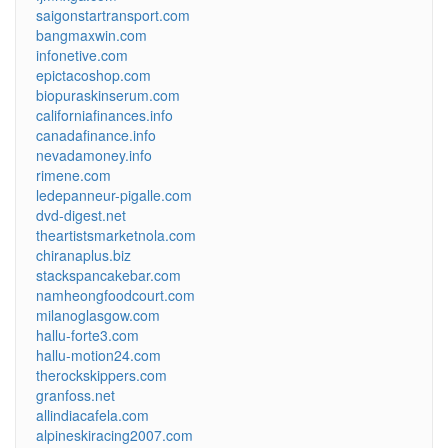
saigonstartransport.com
bangmaxwin.com
infonetive.com
epictacoshop.com
biopuraskinserum.com
californiafinances.info
canadafinance.info
nevadamoney.info
rimene.com
ledepanneur-pigalle.com
dvd-digest.net
theartistsmarketnola.com
chiranaplus.biz
stackspancakebar.com
namheongfoodcourt.com
milanoglasgow.com
hallu-forte3.com
hallu-motion24.com
therockskippers.com
granfoss.net
allindiacafela.com
alpineskiracing2007.com