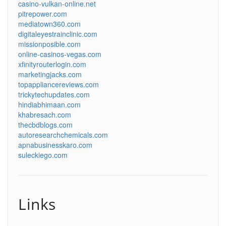
casino-vulkan-online.net
pitrepower.com
mediatown360.com
digitaleyestrainclinic.com
missionposible.com
online-casinos-vegas.com
xfinityrouterlogin.com
marketingjacks.com
topappliancereviews.com
trickytechupdates.com
hindiabhimaan.com
khabresach.com
thecbdblogs.com
autoresearchchemicals.com
apnabusinesskaro.com
suleckiego.com
Links