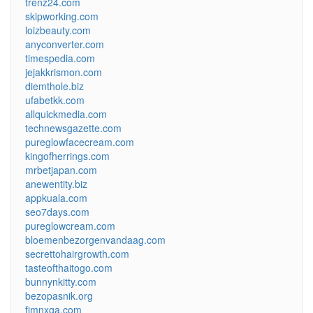
trenz24.com
skipworking.com
loizbeauty.com
anyconverter.com
timespedia.com
jejakkrismon.com
diemthole.biz
ufabetkk.com
allquickmedia.com
technewsgazette.com
pureglowfacecream.com
kingofherrings.com
mrbetjapan.com
anewentity.biz
appkuala.com
seo7days.com
pureglowcream.com
bloemenbezorgenvandaag.com
secrettohairgrowth.com
tasteofthaitogo.com
bunnynkitty.com
bezopasnik.org
fjmnxga.com