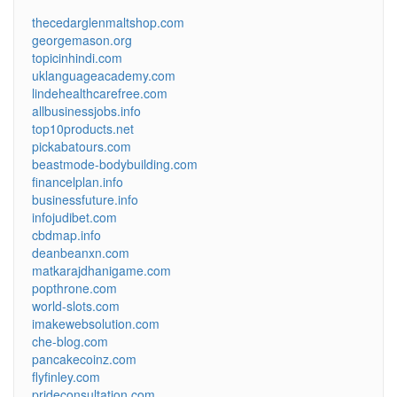
thecedarglenmaltshop.com
georgemason.org
topicinhindi.com
uklanguageacademy.com
lindehealthcarefree.com
allbusinessjobs.info
top10products.net
pickabatours.com
beastmode-bodybuilding.com
financelplan.info
businessfuture.info
infojudibet.com
cbdmap.info
deanbeanxn.com
matkarajdhanigame.com
popthrone.com
world-slots.com
imakewebsolution.com
che-blog.com
pancakecoinz.com
flyfinley.com
prideconsultation.com