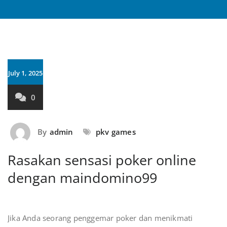
July 1, 2025
0
By
admin
pkv games
Rasakan sensasi poker online
dengan maindomino99
Jika Anda seorang penggemar poker dan menikmati