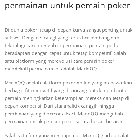
permainan untuk pemain poker
Di dunia poker, tetap di depan kurva sangat penting untuk
sukses. Dengan strategi yang terus berkembang dan
teknologi baru mengubah permainan, pemain perlu
beradaptasi dengan cepat untuk tetap kompetitif. Salah
satu platform yang merevolusi cara pemain poker
mendekati permainan ini adalah MarioQQ.
MarioQQ adalah platform poker online yang menawarkan
berbagai fitur inovatif yang dirancang untuk membantu
pemain meningkatkan keterampilan mereka dan tetap di
depan kompetisi. Dari alat analitik canggih hingga
pembinaan yang dipersonalisasi, MarioQQ mengubah
permainan untuk pemain poker secara besar -besaran.
Salah satu fitur yang menonjol dari MarioQQ adalah alat