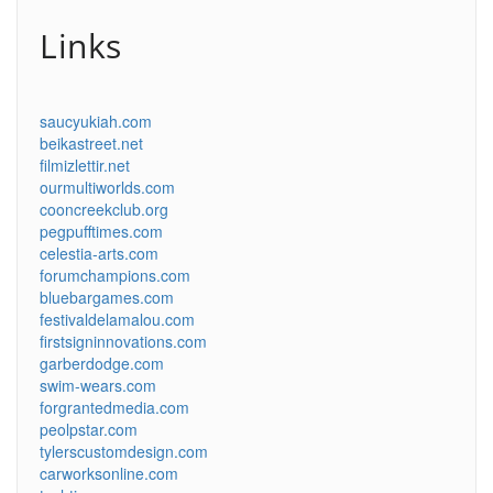
Links
saucyukiah.com
beikastreet.net
filmizlettir.net
ourmultiworlds.com
cooncreekclub.org
pegpufftimes.com
celestia-arts.com
forumchampions.com
bluebargames.com
festivaldelamalou.com
firstsigninnovations.com
garberdodge.com
swim-wears.com
forgrantedmedia.com
peolpstar.com
tylerscustomdesign.com
carworksonline.com