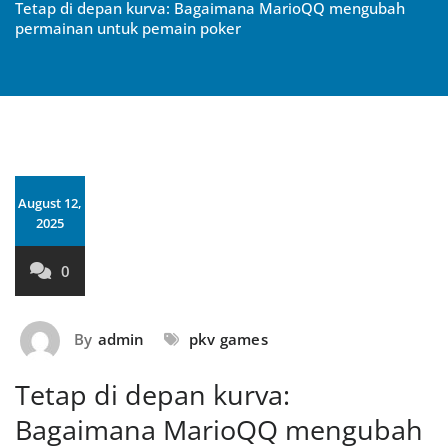
Tetap di depan kurva: Bagaimana MarioQQ mengubah
permainan untuk pemain poker
August 12,
2025
0
By
admin
pkv games
Tetap di depan kurva:
Bagaimana MarioQQ mengubah