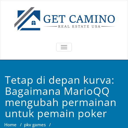
Skip
to
content
Cara Mudah
Pelajari cara mudah
mendaftar di situs judi online
TOGGLE NAVIGATION
Mendaftar di
yang gampang menang. Ikuti
panduan ini untuk memulai
Situs Judi
petualangan bermain Anda
Online
Tetap di depan kurva:
dengan cepat dan mudah.
Bagaimana MarioQQ
Gampang
mengubah permainan
Menang
untuk pemain poker
Home
/
pkv games
/