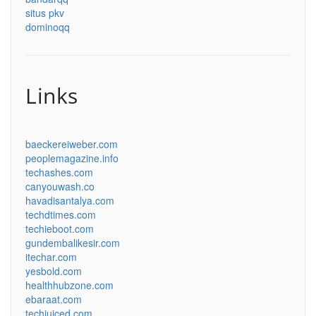
situs pkv
dominoqq
Links
baeckereiweber.com
peoplemagazine.info
techashes.com
canyouwash.co
havadisantalya.com
techdtimes.com
techieboot.com
gundembalikesir.com
itechar.com
yesbold.com
healthhubzone.com
ebaraat.com
techjuiced.com