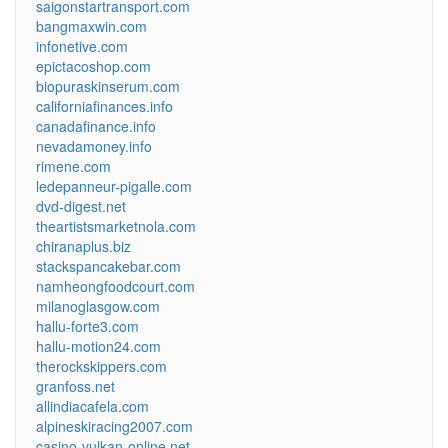
saigonstartransport.com
bangmaxwin.com
infonetive.com
epictacoshop.com
biopuraskinserum.com
californiafinances.info
canadafinance.info
nevadamoney.info
rimene.com
ledepanneur-pigalle.com
dvd-digest.net
theartistsmarketnola.com
chiranaplus.biz
stackspancakebar.com
namheongfoodcourt.com
milanoglasgow.com
hallu-forte3.com
hallu-motion24.com
therockskippers.com
granfoss.net
allindiacafela.com
alpineskiracing2007.com
casino-vulkan-online.net