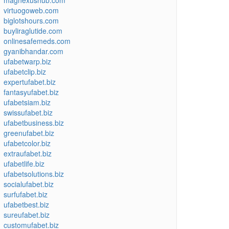
magnexushub.com
virtuogoweb.com
biglotshours.com
buyliraglutide.com
onlinesafemeds.com
gyanibhandar.com
ufabetwarp.biz
ufabetclip.biz
expertufabet.biz
fantasyufabet.biz
ufabetsiam.biz
swissufabet.biz
ufabetbusiness.biz
greenufabet.biz
ufabetcolor.biz
extraufabet.biz
ufabetlife.biz
ufabetsolutions.biz
socialufabet.biz
surfufabet.biz
ufabetbest.biz
sureufabet.biz
customufabet.biz