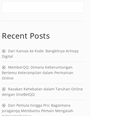
Recent Posts
Dari Kanvas ke Kode: Bangkitnya Artisqq
Digital
MemberQQ: Dimana Keberuntungan
Bertemu Keterampilan dalam Permainan
Online
Rasakan Kehebatan dalam Taruhan Online
dengan OneBetQQ
Dari Pemula hingga Pro: Bagaimana
Juraganqq Membantu Pemain Mengasah