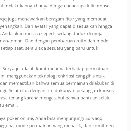
pat melakukannya hanya dengan beberapa klik mouse.
uryaqq juga menawarkan beragam fitur yang membuat
nangkan. Dari avatar yang dapat disesuaikan hingga
, Anda akan merasa seperti sedang duduk di meja
eman-teman. Dan dengan pembaruan rutin dan mode
etiap saat, selalu ada sesuatu yang baru untuk
ar Suryaqq adalah komitmennya terhadap permainan
 ini menggunakan teknologi enkripsi canggih untuk
a dan memastikan bahwa semua permainan dilakukan di
ngi. Selain itu, dengan tim dukungan pelanggan khusus
rasa tenang karena mengetahui bahwa bantuan selalu
au email.
unya poker online, Anda bisa mengunjungi Suryaqq.
ngguna, mode permainan yang menarik, dan komitmen