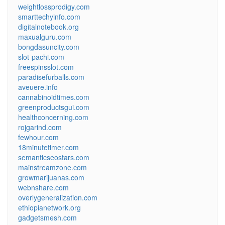
weightlossprodigy.com
smarttechyinfo.com
digitalnotebook.org
maxualguru.com
bongdasuncity.com
slot-pachi.com
freespinsslot.com
paradisefurballs.com
aveuere.info
cannabinoidtimes.com
greenproductsgui.com
healthconcerning.com
rojgarind.com
fewhour.com
18minutetimer.com
semanticseostars.com
mainstreamzone.com
growmarijuanas.com
webnshare.com
overlygeneralization.com
ethiopianetwork.org
gadgetsmesh.com