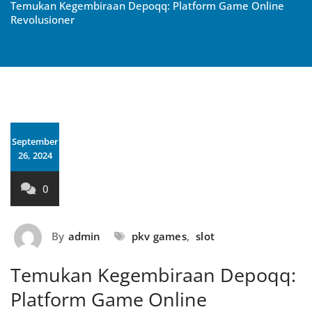
Temukan Kegembiraan Depoqq: Platform Game Online
Revolusioner
September
26, 2024
0
By
admin
pkv games
,
slot
Temukan Kegembiraan Depoqq:
Platform Game Online