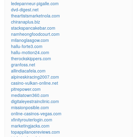
ledepanneur-pigalle.com
dvd-digest.net
theartistsmarketnola.com
chiranaplus.biz
stackspancakebar.com
namheongfoodcourt.com
milanoglasgow.com
hallu-forte3.com
hallu-motion24.com
therockskippers.com
granfoss.net
allindiacafela.com
alpineskiracing2007.com
casino-vulkan-online.net
pitrepower.com
mediatown360.com
digitaleyestrainclinic.com
missionposible.com
online-casinos-vegas.com
xfinityrouterlogin.com
marketingjacks.com
topappliancereviews.com