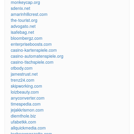
monkeycap.org
sdenix.net
amarinhillcrest.com
the-tourist.org
advogato.net
isafebag.net
bloombergz.com
enterpriseboosts.com
casino-kartenspiele.com
casino-automatenspiele.org
casino-tischspiele.com
otbody.com
jamestrust.net
trenz24.com
skipworking.com
loizbeauty.com
anyconverter.com
timespedia.com
jejakkrismon.com
diemthole.biz
ufabetkk.com
allquickmedia.com
technewsgazette.com