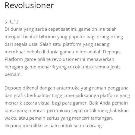
Revolusioner
[ad_1]
Di dunia yang serba cepat saat ini, game online telah
menjadi bentuk hiburan yang populer bagi orang-orang
dari segala usia. Salah satu platform yang sedang
membuat heboh di dunia game online adalah Depoqq.
Platform game online revolusioner ini menawarkan
beragam game menarik yang cocok untuk semua jenis
pemain.
Depoqq dikenal dengan antarmuka yang ramah pengguna
dan grafis berkualitas tinggi, menjadikannya platform yang
menarik secara visual bagi para gamer. Baik Anda pemain
biasa yang mencari permainan cepat untuk menghabiskan
waktu atau pemain serius yang mencari tantangan,
Depoqq memiliki sesuatu untuk semua orang.