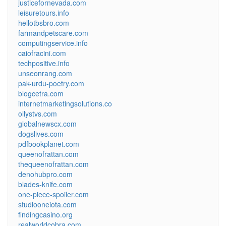
justicefornevada.com
leisuretours.info
hellotbsbro.com
farmandpetscare.com
computingservice.info
caiofracini.com
techpositive.info
unseonrang.com
pak-urdu-poetry.com
blogcetra.com
internetmarketingsolutions.co
ollystvs.com
globalnewscx.com
dogslives.com
pdfbookplanet.com
queenofrattan.com
thequeenofrattan.com
denohubpro.com
blades-knife.com
one-piece-spoiler.com
studiooneiota.com
findingcasino.org
realworldcobra.com