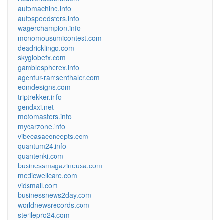
automachine.info
autospeedsters.info
wagerchampion.info
monomousumicontest.com
deadricklingo.com
skyglobefx.com
gamblespherex.info
agentur-ramsenthaler.com
eomdesigns.com
triptrekker.info
gendxxi.net
motomasters.info
mycarzone.info
vibecasaconcepts.com
quantum24.info
quantenki.com
businessmagazineusa.com
medicwellcare.com
vidsmall.com
businessnews2day.com
worldnewsrecords.com
sterilepro24.com