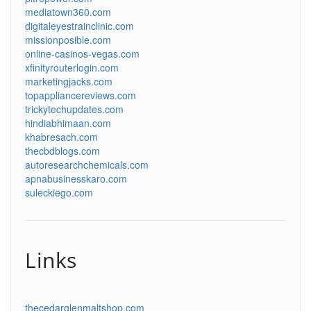
mediatown360.com
digitaleyestrainclinic.com
missionposible.com
online-casinos-vegas.com
xfinityrouterlogin.com
marketingjacks.com
topappliancereviews.com
trickytechupdates.com
hindiabhimaan.com
khabresach.com
thecbdblogs.com
autoresearchchemicals.com
apnabusinesskaro.com
suleckiego.com
Links
thecedarglenmaltshop.com