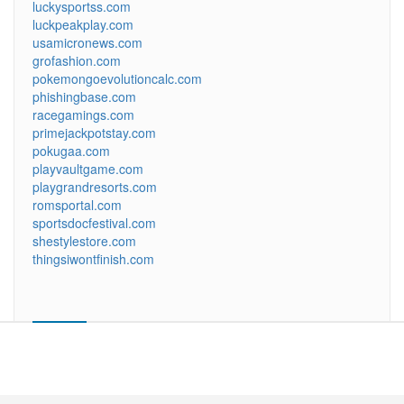
luckysportss.com
luckpeakplay.com
usamicronews.com
grofashion.com
pokemongoevolutioncalc.com
phishingbase.com
racegamings.com
primejackpotstay.com
pokugaa.com
playvaultgame.com
playgrandresorts.com
romsportal.com
sportsdocfestival.com
shestylestore.com
thingsiwontfinish.com