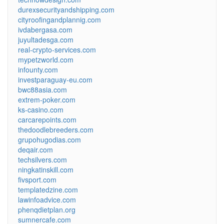
durexsecurityandshipping.com
cityroofingandplannig.com
ivdabergasa.com
juyultadesga.com
real-crypto-services.com
mypetzworld.com
infounty.com
investparaguay-eu.com
bwc88asia.com
extrem-poker.com
ks-casino.com
carcarepoints.com
thedoodlebreeders.com
grupohugodias.com
deqair.com
techsilvers.com
ningkatinskill.com
fivsport.com
templatedzine.com
lawinfoadvice.com
phenqdietplan.org
sumnercafe.com