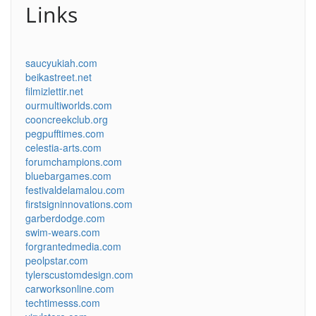
Links
saucyukiah.com
beikastreet.net
filmizlettir.net
ourmultiworlds.com
cooncreekclub.org
pegpufftimes.com
celestia-arts.com
forumchampions.com
bluebargames.com
festivaldelamalou.com
firstsigninnovations.com
garberdodge.com
swim-wears.com
forgrantedmedia.com
peolpstar.com
tylerscustomdesign.com
carworksonline.com
techtimesss.com