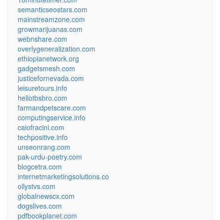
semanticseostars.com
mainstreamzone.com
growmarijuanas.com
webnshare.com
overlygeneralization.com
ethiopianetwork.org
gadgetsmesh.com
justicefornevada.com
leisuretours.info
hellotbsbro.com
farmandpetscare.com
computingservice.info
caiofracini.com
techpositive.info
unseonrang.com
pak-urdu-poetry.com
blogcetra.com
internetmarketingsolutions.co
ollystvs.com
globalnewscx.com
dogslives.com
pdfbookplanet.com