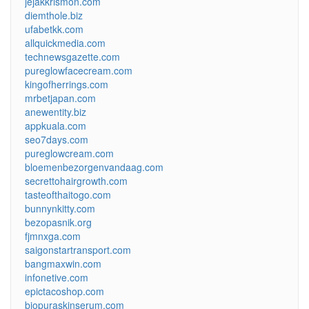
jejakkrismon.com
diemthole.biz
ufabetkk.com
allquickmedia.com
technewsgazette.com
pureglowfacecream.com
kingofherrings.com
mrbetjapan.com
anewentity.biz
appkuala.com
seo7days.com
pureglowcream.com
bloemenbezorgenvandaag.com
secrettohairgrowth.com
tasteofthaitogo.com
bunnynkitty.com
bezopasnik.org
fjmnxga.com
saigonstartransport.com
bangmaxwin.com
infonetive.com
epictacoshop.com
biopuraskinserum.com