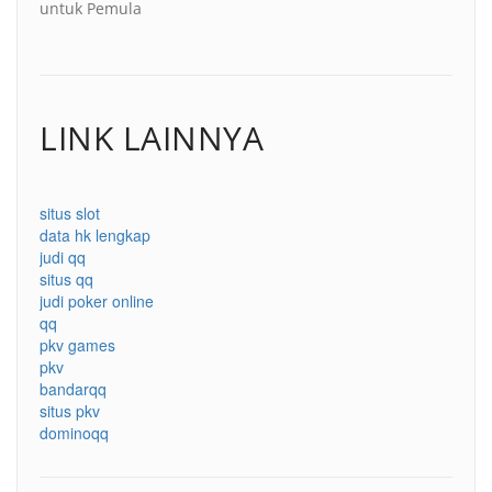
untuk Pemula
LINK LAINNYA
situs slot
data hk lengkap
judi qq
situs qq
judi poker online
qq
pkv games
pkv
bandarqq
situs pkv
dominoqq