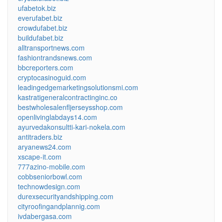
ufabetok.biz
everufabet.biz
crowdufabet.biz
buildufabet.biz
alltransportnews.com
fashiontrandsnews.com
bbcreporters.com
cryptocasinoguid.com
leadingedgemarketingsolutionsmi.com
kastratigeneralcontractinginc.co
bestwholesalenfljerseysshop.com
openlivinglabdays14.com
ayurvedakonsultti-kari-nokela.com
antitraders.biz
aryanews24.com
xscape-it.com
777azino-mobile.com
cobbseniorbowl.com
technowdesign.com
durexsecurityandshipping.com
cityroofingandplannig.com
ivdabergasa.com