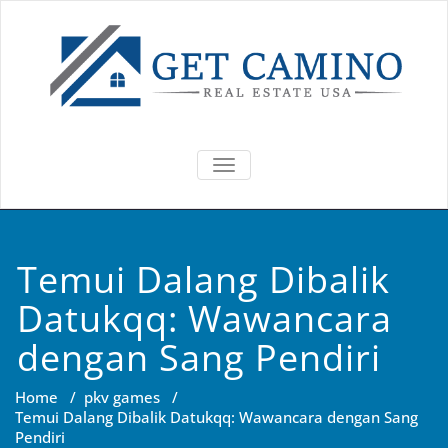
Skip
to
content
Cara Mudah
Pelajari cara mudah
mendaftar di situs judi online
TOGGLE NAVIGATION
Mendaftar di
yang gampang menang. Ikuti
panduan ini untuk memulai
Situs Judi
petualangan bermain Anda
Online
Temui Dalang Dibalik
dengan cepat dan mudah.
Datukqq: Wawancara
Gampang
dengan Sang Pendiri
Menang
Home
/
pkv games
/
Temui Dalang Dibalik Datukqq: Wawancara dengan Sang
Pendiri