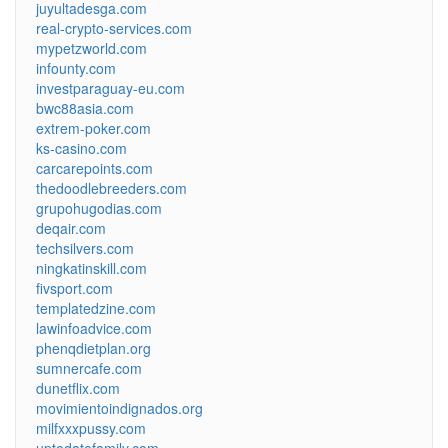
juyultadesga.com
real-crypto-services.com
mypetzworld.com
infounty.com
investparaguay-eu.com
bwc88asia.com
extrem-poker.com
ks-casino.com
carcarepoints.com
thedoodlebreeders.com
grupohugodias.com
deqair.com
techsilvers.com
ningkatinskill.com
fivsport.com
templatedzine.com
lawinfoadvice.com
phenqdietplan.org
sumnercafe.com
dunetflix.com
movimientoindignados.org
milfxxxpussy.com
uptodatefamily.com