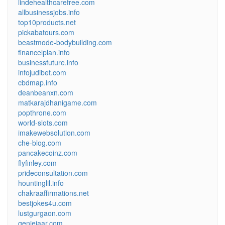
lindehealthcarefree.com
allbusinessjobs.info
top10products.net
pickabatours.com
beastmode-bodybuilding.com
financelplan.info
businessfuture.info
infojudibet.com
cbdmap.info
deanbeanxn.com
matkarajdhanigame.com
popthrone.com
world-slots.com
imakewebsolution.com
che-blog.com
pancakecoinz.com
flyfinley.com
prideconsultation.com
hountinglil.info
chakraaffirmations.net
bestjokes4u.com
lustgurgaon.com
geniejaar.com