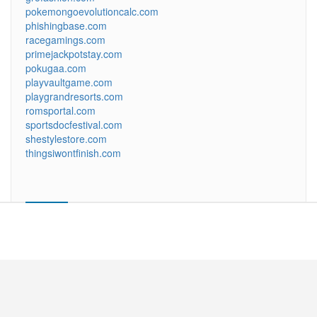
pokemongoevolutioncalc.com
phishingbase.com
racegamings.com
primejackpotstay.com
pokugaa.com
playvaultgame.com
playgrandresorts.com
romsportal.com
sportsdocfestival.com
shestylestore.com
thingsiwontfinish.com