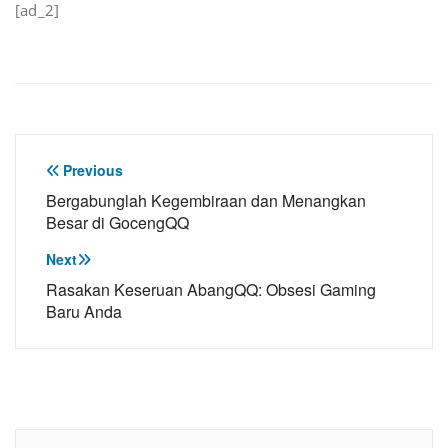
[ad_2]
Post
Previous
navigation
Bergabunglah Kegembiraan dan Menangkan
Besar di GocengQQ
Next
Rasakan Keseruan AbangQQ: Obsesi Gaming
Baru Anda