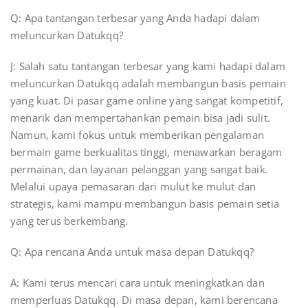
Q: Apa tantangan terbesar yang Anda hadapi dalam
meluncurkan Datukqq?
J: Salah satu tantangan terbesar yang kami hadapi dalam
meluncurkan Datukqq adalah membangun basis pemain
yang kuat. Di pasar game online yang sangat kompetitif,
menarik dan mempertahankan pemain bisa jadi sulit.
Namun, kami fokus untuk memberikan pengalaman
bermain game berkualitas tinggi, menawarkan beragam
permainan, dan layanan pelanggan yang sangat baik.
Melalui upaya pemasaran dari mulut ke mulut dan
strategis, kami mampu membangun basis pemain setia
yang terus berkembang.
Q: Apa rencana Anda untuk masa depan Datukqq?
A: Kami terus mencari cara untuk meningkatkan dan
memperluas Datukqq. Di masa depan, kami berencana