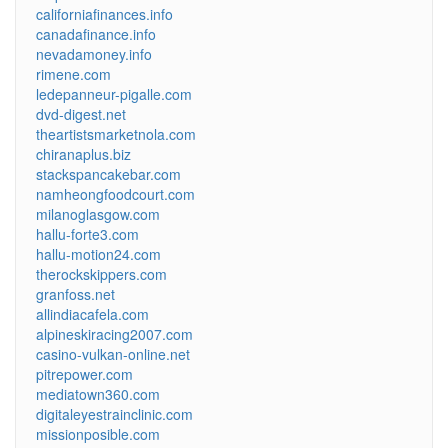
californiafinances.info
canadafinance.info
nevadamoney.info
rimene.com
ledepanneur-pigalle.com
dvd-digest.net
theartistsmarketnola.com
chiranaplus.biz
stackspancakebar.com
namheongfoodcourt.com
milanoglasgow.com
hallu-forte3.com
hallu-motion24.com
therockskippers.com
granfoss.net
allindiacafela.com
alpineskiracing2007.com
casino-vulkan-online.net
pitrepower.com
mediatown360.com
digitaleyestrainclinic.com
missionposible.com