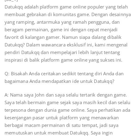
Datukqq adalah platform game online populer yang telah
membuat gebrakan di komunitas game. Dengan desainnya
yang ramping, antarmuka yang ramah pengguna, dan
beragam permainan, game ini dengan cepat menjadi
favorit di kalangan gamer. Namun siapa dalang dibalik
Datukqq? Dalam wawancara eksklusif ini, kami mengenal
pendiri Datukqq dan mempelajari lebih lanjut tentang
inspirasi di balik platform game online yang sukses ini.
Q: Bisakah Anda ceritakan sedikit tentang diri Anda dan
bagaimana Anda mendapatkan ide untuk Datukqq?
A: Nama saya John dan saya selalu tertarik dengan game.
Saya telah bermain game sejak saya masih kecil dan selalu
terpesona dengan dunia game online. Saya perhatikan ada
kesenjangan pasar untuk platform yang menawarkan
berbagai macam permainan di satu tempat, jadi saya
memutuskan untuk membuat Datukqq. Saya ingin