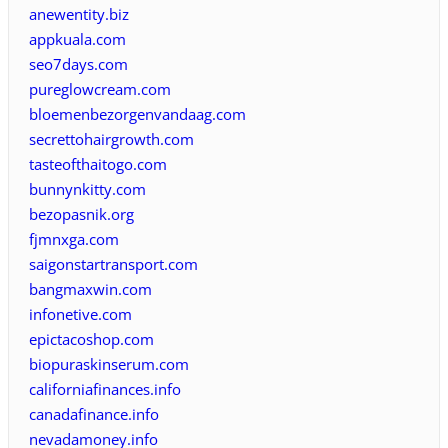
anewentity.biz
appkuala.com
seo7days.com
pureglowcream.com
bloemenbezorgenvandaag.com
secrettohairgrowth.com
tasteofthaitogo.com
bunnynkitty.com
bezopasnik.org
fjmnxga.com
saigonstartransport.com
bangmaxwin.com
infonetive.com
epictacoshop.com
biopuraskinserum.com
californiafinances.info
canadafinance.info
nevadamoney.info