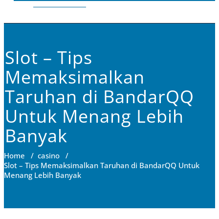
Slot – Tips
Memaksimalkan
Taruhan di BandarQQ
Untuk Menang Lebih
Banyak
Home
/
casino
/
Slot – Tips Memaksimalkan Taruhan di BandarQQ Untuk
Menang Lebih Banyak