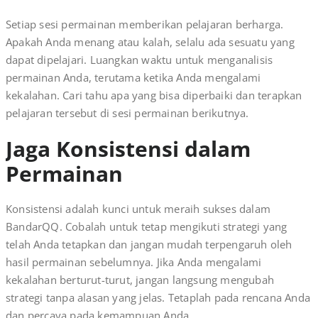
Setiap sesi permainan memberikan pelajaran berharga.
Apakah Anda menang atau kalah, selalu ada sesuatu yang
dapat dipelajari. Luangkan waktu untuk menganalisis
permainan Anda, terutama ketika Anda mengalami
kekalahan. Cari tahu apa yang bisa diperbaiki dan terapkan
pelajaran tersebut di sesi permainan berikutnya.
Jaga Konsistensi dalam
Permainan
Konsistensi adalah kunci untuk meraih sukses dalam
BandarQQ. Cobalah untuk tetap mengikuti strategi yang
telah Anda tetapkan dan jangan mudah terpengaruh oleh
hasil permainan sebelumnya. Jika Anda mengalami
kekalahan berturut-turut, jangan langsung mengubah
strategi tanpa alasan yang jelas. Tetaplah pada rencana Anda
dan percaya pada kemampuan Anda.