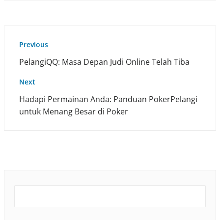
Post
Previous
navigation
PelangiQQ: Masa Depan Judi Online Telah Tiba
Next
Hadapi Permainan Anda: Panduan PokerPelangi
untuk Menang Besar di Poker