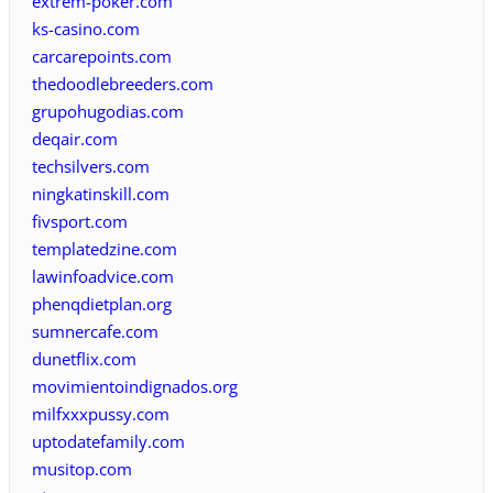
extrem-poker.com
ks-casino.com
carcarepoints.com
thedoodlebreeders.com
grupohugodias.com
deqair.com
techsilvers.com
ningkatinskill.com
fivsport.com
templatedzine.com
lawinfoadvice.com
phenqdietplan.org
sumnercafe.com
dunetflix.com
movimientoindignados.org
milfxxxpussy.com
uptodatefamily.com
musitop.com