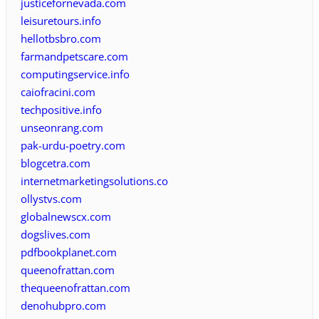
justicefornevada.com
leisuretours.info
hellotbsbro.com
farmandpetscare.com
computingservice.info
caiofracini.com
techpositive.info
unseonrang.com
pak-urdu-poetry.com
blogcetra.com
internetmarketingsolutions.co
ollystvs.com
globalnewscx.com
dogslives.com
pdfbookplanet.com
queenofrattan.com
thequeenofrattan.com
denohubpro.com