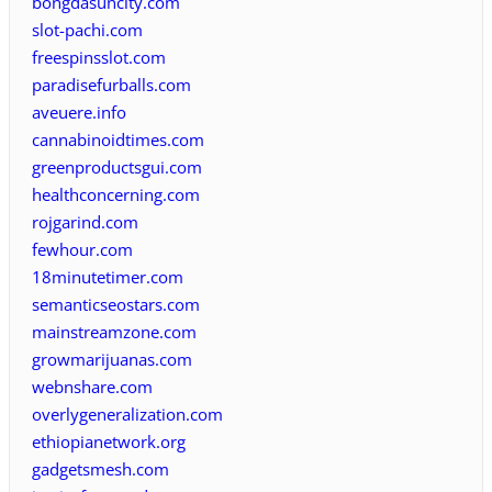
bongdasuncity.com
slot-pachi.com
freespinsslot.com
paradisefurballs.com
aveuere.info
cannabinoidtimes.com
greenproductsgui.com
healthconcerning.com
rojgarind.com
fewhour.com
18minutetimer.com
semanticseostars.com
mainstreamzone.com
growmarijuanas.com
webnshare.com
overlygeneralization.com
ethiopianetwork.org
gadgetsmesh.com