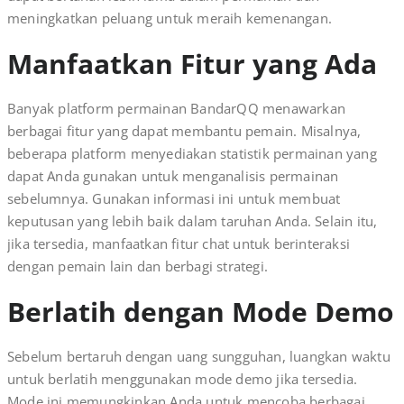
meningkatkan peluang untuk meraih kemenangan.
Manfaatkan Fitur yang Ada
Banyak platform permainan BandarQQ menawarkan
berbagai fitur yang dapat membantu pemain. Misalnya,
beberapa platform menyediakan statistik permainan yang
dapat Anda gunakan untuk menganalisis permainan
sebelumnya. Gunakan informasi ini untuk membuat
keputusan yang lebih baik dalam taruhan Anda. Selain itu,
jika tersedia, manfaatkan fitur chat untuk berinteraksi
dengan pemain lain dan berbagi strategi.
Berlatih dengan Mode Demo
Sebelum bertaruh dengan uang sungguhan, luangkan waktu
untuk berlatih menggunakan mode demo jika tersedia.
Mode ini memungkinkan Anda untuk mencoba berbagai