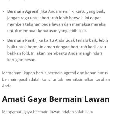
Bermain Agresif
: Jika Anda memiliki kartu yang baik,
jangan ragu untuk bertaruh lebih banyak. Ini dapat
memberi tekanan pada lawan dan memaksa mereka
untuk membuat keputusan yang lebih sulit.
Bermain Pasif
: Jika kartu Anda tidak terlalu baik, lebih
baik untuk bermain aman dengan bertaruh kecil atau
bahkan fold. Ini akan membantu Anda menghindari
kerugian besar.
Memahami kapan harus bermain agresif dan kapan harus
bermain pasif adalah kunci untuk memaksimalkan taruhan
Anda.
Amati Gaya Bermain Lawan
Mengamati gaya bermain lawan adalah salah satu