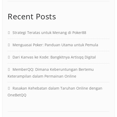
Recent Posts
Strategi Teratas untuk Menang di Poker88
Menguasai Poker: Panduan Utama untuk Pemula
Dari Kanvas ke Kode: Bangkitnya Artisqq Digital
MemberQQ: Dimana Keberuntungan Bertemu
Keterampilan dalam Permainan Online
Rasakan Kehebatan dalam Taruhan Online dengan
OneBetQQ