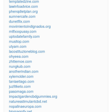
templatedzine.com
lawinfoadvice.com
phenqdietplan.org
sumnercafe.com
dunetflix.com
movimientoindignados.org
milfxxxpussy.com
uptodatefamily.com
musitop.com
utyam.com
lacostituzioneblog.com
ohyeea.com
zhitiemoe.com
nungkub.com
anotherindian.com
xylemcider.com
taniaetiago.com
juzfitketo.com
pasomaga.com
impactgardencbdgummies.org
naturesstimulantcbd.net
nopalinaeuropa.com
biomagnify.net