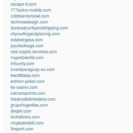
xscape-it.com
777azino-mobile.com
cobbseniorbowl.com
technowdesign.com
durexsecurityandshipping.com
cityroofingandplannig.com
ivdabergasa.com
juyultadesga.com
real-crypto-services.com
mypetzworld.com
infounty.com
investparaguay-eu.com
bwc88asia.com
extrem-poker.com
ks-casino.com
carcarepoints.com
thedoodlebreeders.com
grupohugodias.com
deqair.com
techsilvers.com
ningkatinskill.com
fivsport.com