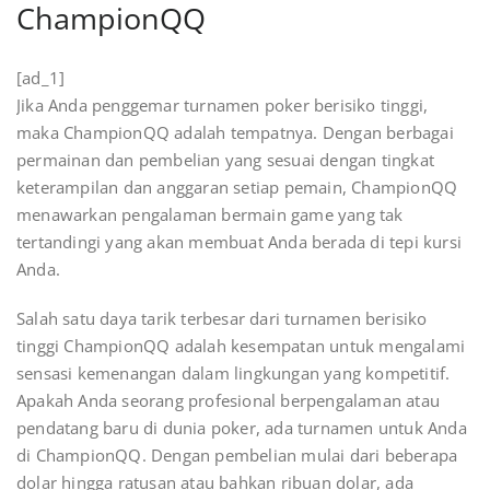
ChampionQQ
[ad_1]
Jika Anda penggemar turnamen poker berisiko tinggi,
maka ChampionQQ adalah tempatnya. Dengan berbagai
permainan dan pembelian yang sesuai dengan tingkat
keterampilan dan anggaran setiap pemain, ChampionQQ
menawarkan pengalaman bermain game yang tak
tertandingi yang akan membuat Anda berada di tepi kursi
Anda.
Salah satu daya tarik terbesar dari turnamen berisiko
tinggi ChampionQQ adalah kesempatan untuk mengalami
sensasi kemenangan dalam lingkungan yang kompetitif.
Apakah Anda seorang profesional berpengalaman atau
pendatang baru di dunia poker, ada turnamen untuk Anda
di ChampionQQ. Dengan pembelian mulai dari beberapa
dolar hingga ratusan atau bahkan ribuan dolar, ada