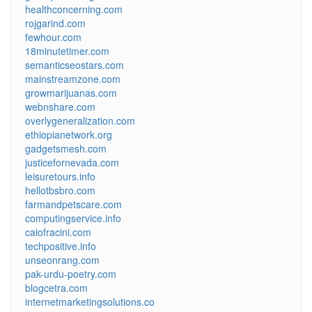
healthconcerning.com
rojgarind.com
fewhour.com
18minutetimer.com
semanticseostars.com
mainstreamzone.com
growmarijuanas.com
webnshare.com
overlygeneralization.com
ethiopianetwork.org
gadgetsmesh.com
justicefornevada.com
leisuretours.info
hellotbsbro.com
farmandpetscare.com
computingservice.info
caiofracini.com
techpositive.info
unseonrang.com
pak-urdu-poetry.com
blogcetra.com
internetmarketingsolutions.co