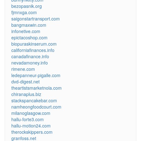
bezopasnik.org
fjmnxga.com
saigonstartransport.com
bangmaxwin.com
infonetive.com
epictacoshop.com
biopuraskinserum.com
californiafinances.info
canadafinance.info
nevadamoney.info
rimene.com
ledepanneur-pigalle.com
dvd-digest.net
theartistsmarketnola.com
chiranaplus.biz
stackspancakebar.com
namheongfoodcourt.com
milanoglasgow.com
hallu-forte3.com
hallu-motion24.com
therockskippers.com
granfoss.net