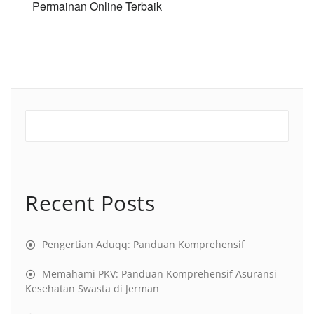
Permainan Online Terbaik
Recent Posts
Pengertian Aduqq: Panduan Komprehensif
Memahami PKV: Panduan Komprehensif Asuransi
Kesehatan Swasta di Jerman