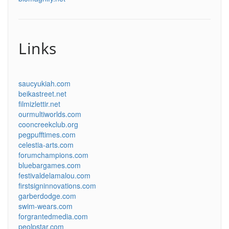
Links
saucyukiah.com
beikastreet.net
filmizlettir.net
ourmultiworlds.com
cooncreekclub.org
pegpufftimes.com
celestia-arts.com
forumchampions.com
bluebargames.com
festivaldelamalou.com
firstsigninnovations.com
garberdodge.com
swim-wears.com
forgrantedmedia.com
peolpstar.com