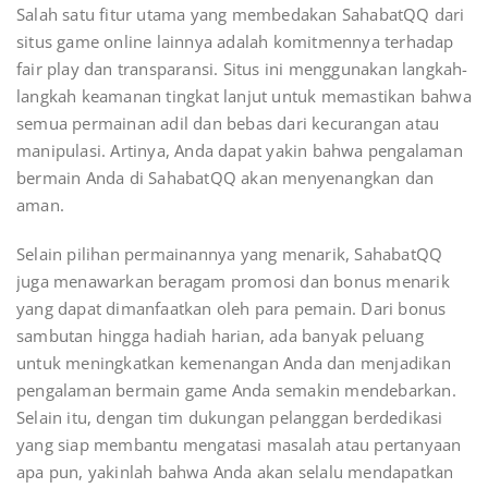
Salah satu fitur utama yang membedakan SahabatQQ dari
situs game online lainnya adalah komitmennya terhadap
fair play dan transparansi. Situs ini menggunakan langkah-
langkah keamanan tingkat lanjut untuk memastikan bahwa
semua permainan adil dan bebas dari kecurangan atau
manipulasi. Artinya, Anda dapat yakin bahwa pengalaman
bermain Anda di SahabatQQ akan menyenangkan dan
aman.
Selain pilihan permainannya yang menarik, SahabatQQ
juga menawarkan beragam promosi dan bonus menarik
yang dapat dimanfaatkan oleh para pemain. Dari bonus
sambutan hingga hadiah harian, ada banyak peluang
untuk meningkatkan kemenangan Anda dan menjadikan
pengalaman bermain game Anda semakin mendebarkan.
Selain itu, dengan tim dukungan pelanggan berdedikasi
yang siap membantu mengatasi masalah atau pertanyaan
apa pun, yakinlah bahwa Anda akan selalu mendapatkan