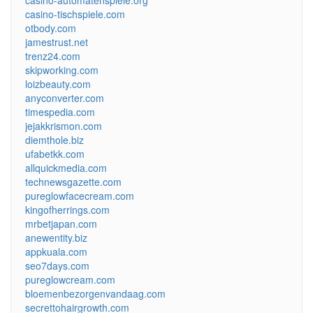
casino-tischspiele.com
otbody.com
jamestrust.net
trenz24.com
skipworking.com
loizbeauty.com
anyconverter.com
timespedia.com
jejakkrismon.com
diemthole.biz
ufabetkk.com
allquickmedia.com
technewsgazette.com
pureglowfacecream.com
kingofherrings.com
mrbetjapan.com
anewentity.biz
appkuala.com
seo7days.com
pureglowcream.com
bloemenbezorgenvandaag.com
secrettohairgrowth.com