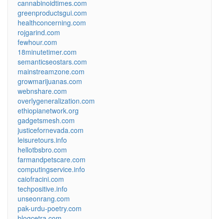
cannabinoidtimes.com
greenproductsgui.com
healthconcerning.com
rojgarind.com
fewhour.com
18minutetimer.com
semanticseostars.com
mainstreamzone.com
growmarijuanas.com
webnshare.com
overlygeneralization.com
ethiopianetwork.org
gadgetsmesh.com
justicefornevada.com
leisuretours.info
hellotbsbro.com
farmandpetscare.com
computingservice.info
caiofracini.com
techpositive.info
unseonrang.com
pak-urdu-poetry.com
blogcetra.com