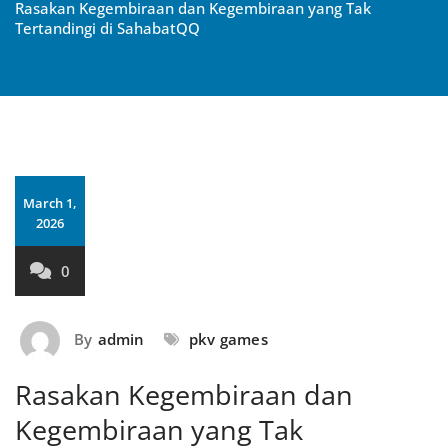
Rasakan Kegembiraan dan Kegembiraan yang Tak
Tertandingi di SahabatQQ
March 1,
2026
0
By
admin
pkv games
Rasakan Kegembiraan dan
Kegembiraan yang Tak