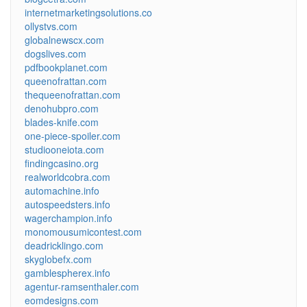
internetmarketingsolutions.co
ollystvs.com
globalnewscx.com
dogslives.com
pdfbookplanet.com
queenofrattan.com
thequeenofrattan.com
denohubpro.com
blades-knife.com
one-piece-spoiler.com
studiooneiota.com
findingcasino.org
realworldcobra.com
automachine.info
autospeedsters.info
wagerchampion.info
monomousumicontest.com
deadricklingo.com
skyglobefx.com
gamblespherex.info
agentur-ramsenthaler.com
eomdesigns.com