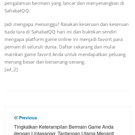
pengalaman bermain yang lancar dan menyenangkan di
SahabatQQ.
Jadi mengapa menunggu? Rasakan keseruan dan keseruan
tiada tara di SahabatQQ hari ini dan buktikan sendiri
mengapa platform game online ini menjadi favorit para
pemain di seluruh dunia. Daftar sekarang dan mulai
mainkan game favorit Anda untuk mendapatkan peluang
menang besar dan bersenang-senang.
[ad_2]
Post
Previous
navigation
Tingkatkan Keterampilan Bermain Game Anda
dengan Lintasanqq: Tantangan Utama Menanti