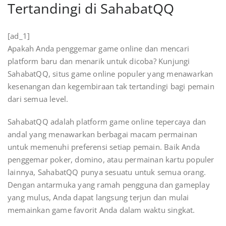
Tertandingi di SahabatQQ
[ad_1]
Apakah Anda penggemar game online dan mencari
platform baru dan menarik untuk dicoba? Kunjungi
SahabatQQ, situs game online populer yang menawarkan
kesenangan dan kegembiraan tak tertandingi bagi pemain
dari semua level.
SahabatQQ adalah platform game online tepercaya dan
andal yang menawarkan berbagai macam permainan
untuk memenuhi preferensi setiap pemain. Baik Anda
penggemar poker, domino, atau permainan kartu populer
lainnya, SahabatQQ punya sesuatu untuk semua orang.
Dengan antarmuka yang ramah pengguna dan gameplay
yang mulus, Anda dapat langsung terjun dan mulai
memainkan game favorit Anda dalam waktu singkat.