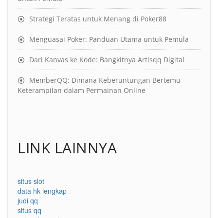
Strategi Teratas untuk Menang di Poker88
Menguasai Poker: Panduan Utama untuk Pemula
Dari Kanvas ke Kode: Bangkitnya Artisqq Digital
MemberQQ: Dimana Keberuntungan Bertemu
Keterampilan dalam Permainan Online
LINK LAINNYA
situs slot
data hk lengkap
judi qq
situs qq