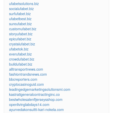
ufabetsolutions.biz
socialufabet.biz
surfufabet.biz
ufabetbest.biz
sureufabet.biz
customufabet.biz
storyufabet.biz
epicufabet.biz
crystalufabet.biz
ufabetok.biz
everufabet.biz
crowdufabet.biz
buildufabet.biz
alltransportnews.com
fashiontrandsnews.com
bbcreporters.com
cryptocasinoguid.com
leadingedgemarketingsolutionsmi.com
kastratigeneralcontractinginc.co
bestwholesalenfljerseysshop.com
openlivinglabdays14.com
ayurvedakonsultti-kari-nokela.com