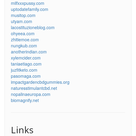
milfxxxpussy.com
uptodatefamily.com
musitop.com
utyam.com
lacostituzioneblog.com
ohyeea.com
zhitiemoe.com
nungkub.com
anotherindian.com
xylemcider.com
taniaetiago.com
juzfitketo.com
pasomaga.com
impactgardencbdgummies.org
naturesstimulantcbd.net
nopalinaeuropa.com
biomagnify.net
Links