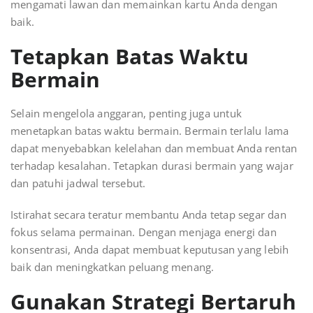
mengamati lawan dan memainkan kartu Anda dengan
baik.
Tetapkan Batas Waktu
Bermain
Selain mengelola anggaran, penting juga untuk
menetapkan batas waktu bermain. Bermain terlalu lama
dapat menyebabkan kelelahan dan membuat Anda rentan
terhadap kesalahan. Tetapkan durasi bermain yang wajar
dan patuhi jadwal tersebut.
Istirahat secara teratur membantu Anda tetap segar dan
fokus selama permainan. Dengan menjaga energi dan
konsentrasi, Anda dapat membuat keputusan yang lebih
baik dan meningkatkan peluang menang.
Gunakan Strategi Bertaruh