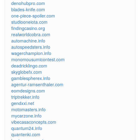
denohubpro.com
blades-knife.com
one-piece-spoiler.com
studiooneiota.com
findingcasino.org
realworldcobra.com
automachine.info
autospeedsters.info
wagerchampion.info
monomousumicontest.com
deadricklingo.com
skyglobefx.com
gamblespherex.info
agentur-ramsenthaler.com
eomdesigns.com
triptrekker.info
gendxxi.net
motomasters.info
mycarzone.info
vibecasaconcepts.com
quantum24.info
quantenki.com