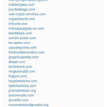
ivdabergasa.com
juyultadesga.com
real-crypto-services.com
mypetzworld.com
infounty.com
investparaguay-eu.com
bwc88asia.com
extrem-poker.com
ks-casino.com
carcarepoints.com
thedoodlebreeders.com
grupohugodias.com
deqair.com
techsilvers.com
ningkatinskill.com
fivsport.com
templatedzine.com
lawinfoadvice.com
phenqdietplan.org
sumnercafe.com
dunetflix.com
movimientoindignados.org