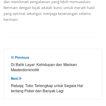
dan menikmati pengalaman yang lebih memuaskan.
Bermain dengan bijak adalah kunci untuk meraih hasil
yang optimal sekaligus menjaga kesenangan selama
bermain.
Post
Previous
navigation
Di Balik Layar: Kehidupan dan Warisan
Masterdomino99
Next
Ratuqq: Toko Terlengkap untuk Segala Hal
tentang Poker dan Banyak Lagi