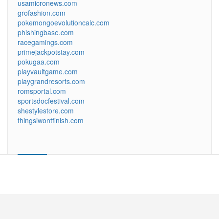
usamicronews.com
grofashion.com
pokemongoevolutioncalc.com
phishingbase.com
racegamings.com
primejackpotstay.com
pokugaa.com
playvaultgame.com
playgrandresorts.com
romsportal.com
sportsdocfestival.com
shestylestore.com
thingsiwontfinish.com