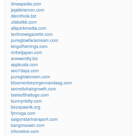
timespedia.com
jejakkrismon.com
diemthole.biz
ufabetkk.com
allquickmedia.com
technewsgazette.com
pureglowfacecream.com
kingofherrings.com
mrbetjapan.com
anewentity.biz
appkuala.com
seo7days.com
pureglowcream.com
bloemenbezorgenvandaag.com
secrettohairgrowth.com
tasteofthaitogo.com
bunnynkitty.com
bezopasnik.org
fjmnxga.com
saigonstartransport.com
bangmaxwin.com
infonetive.com