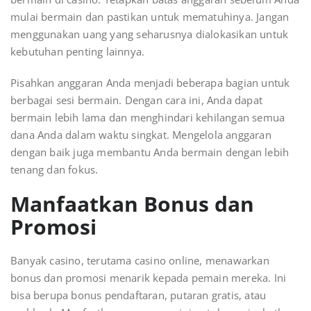
mulai bermain dan pastikan untuk mematuhinya. Jangan
menggunakan uang yang seharusnya dialokasikan untuk
kebutuhan penting lainnya.
Pisahkan anggaran Anda menjadi beberapa bagian untuk
berbagai sesi bermain. Dengan cara ini, Anda dapat
bermain lebih lama dan menghindari kehilangan semua
dana Anda dalam waktu singkat. Mengelola anggaran
dengan baik juga membantu Anda bermain dengan lebih
tenang dan fokus.
Manfaatkan Bonus dan
Promosi
Banyak casino, terutama casino online, menawarkan
bonus dan promosi menarik kepada pemain mereka. Ini
bisa berupa bonus pendaftaran, putaran gratis, atau