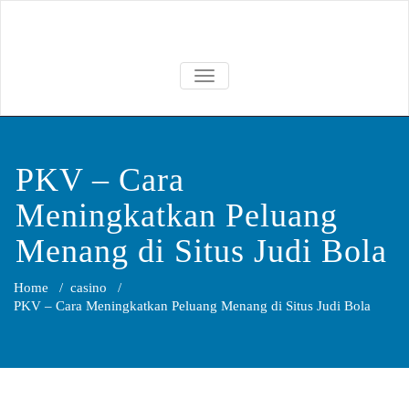
Skip
to
content
Cara Mudah
Pelajari cara mudah mendaftar
TOGGLE NAVIGATION
di situs judi online yang
Mendaftar di
gampang menang. Ikuti
panduan ini untuk memulai
Situs Judi
petualangan bermain Anda
dengan cepat dan mudah.
Online
PKV – Cara
Meningkatkan Peluang
Gampang
Menang di Situs Judi Bola
Menang
Home
/
casino
/
PKV – Cara Meningkatkan Peluang Menang di Situs Judi Bola