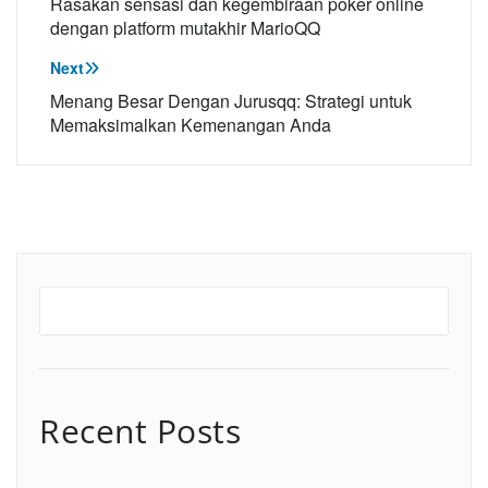
navigation
Rasakan sensasi dan kegembiraan poker online
dengan platform mutakhir MarioQQ
Next
Menang Besar Dengan Jurusqq: Strategi untuk
Memaksimalkan Kemenangan Anda
Recent Posts