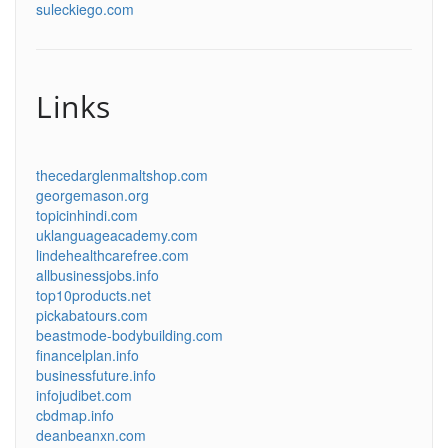
suleckiego.com
Links
thecedarglenmaltshop.com
georgemason.org
topicinhindi.com
uklanguageacademy.com
lindehealthcarefree.com
allbusinessjobs.info
top10products.net
pickabatours.com
beastmode-bodybuilding.com
financelplan.info
businessfuture.info
infojudibet.com
cbdmap.info
deanbeanxn.com