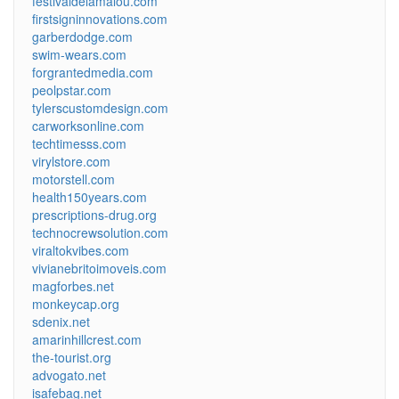
festivaldelamalou.com
firstsigninnovations.com
garberdodge.com
swim-wears.com
forgrantedmedia.com
peolpstar.com
tylerscustomdesign.com
carworksonline.com
techtimesss.com
virylstore.com
motorstell.com
health150years.com
prescriptions-drug.org
technocrewsolution.com
viraltokvibes.com
vivianebritoimoveis.com
magforbes.net
monkeycap.org
sdenix.net
amarinhillcrest.com
the-tourist.org
advogato.net
isafebag.net