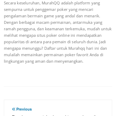
Secara keseluruhan, MurahQQ adalah platform yang
sempurna untuk penggemar poker yang mencari
pengalaman bermain game yang andal dan menarik.
Dengan berbagai macam permainan, antarmuka yang
ramah pengguna, dan keamanan terkemuka, mudah untuk
melihat mengapa situs poker online ini mendapatkan
popularitas di antara para pemain di seluruh dunia. Jadi
mengapa menunggu? Daftar untuk Murahqq hari ini dan
mulailah memainkan permainan poker favorit Anda di
lingkungan yang aman dan menyenangkan.
Post
Previous