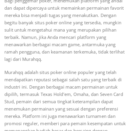
Bagi penggemar poker, menemukan platform yang andal
dan dapat dipercaya untuk memainkan permainan favorit
mereka bisa menjadi tugas yang menakutkan. Dengan
begitu banyak situs poker online yang tersedia, mungkin
sulit untuk mengetahui mana yang merupakan pilihan
terbaik. Namun, jika Anda mencari platform yang
menawarkan berbagai macam game, antarmuka yang
ramah pengguna, dan keamanan terkemuka, tidak terlihat
lagi dari Murahqq.
Murahqq adalah situs poker online populer yang telah
mendapatkan reputasi sebagai salah satu yang terbaik di
industri ini. Dengan berbagai macam permainan untuk
dipilih, termasuk Texas Hold’em, Omaha, dan Seven Card
Stud, pemain dari semua tingkat keterampilan dapat
menemukan permainan yang sesuai dengan preferensi
mereka. Platform ini juga menawarkan turnamen dan
promosi reguler, memberi para pemain kesempatan untuk
memenangkan hadiah besar dan bersaing dengan