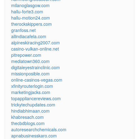
milanoglasgow.com
hallu-forte3.com
hallu-motion24.com
therockskippers.com
granfoss.net
allindiacafela.com
alpineskiracing2007.com
casino-vulkan-online.net
pitrepower.com
mediatown360.com
digitaleyestrainclinic.com
missionposible.com
online-casinos-vegas.com
xfinityrouterlogin.com
marketingjacks.com
topappliancereviews.com
trickytechupdates.com
hindiabhimaan.com
khabresach.com
thecbdblogs.com
autoresearchchemicals.com
apnabusinesskaro.com