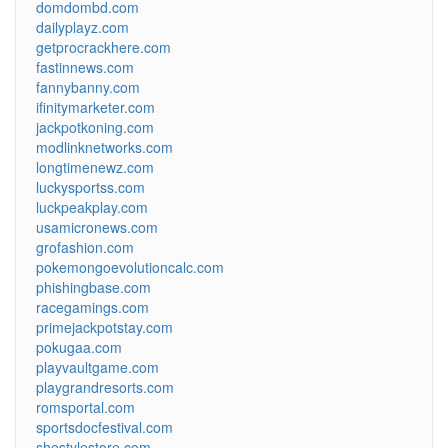
domdombd.com
dailyplayz.com
getprocrackhere.com
fastinnews.com
fannybanny.com
ifinitymarketer.com
jackpotkoning.com
modlinknetworks.com
longtimenewz.com
luckysportss.com
luckpeakplay.com
usamicronews.com
grofashion.com
pokemongoevolutioncalc.com
phishingbase.com
racegamings.com
primejackpotstay.com
pokugaa.com
playvaultgame.com
playgrandresorts.com
romsportal.com
sportsdocfestival.com
shestylestore.com