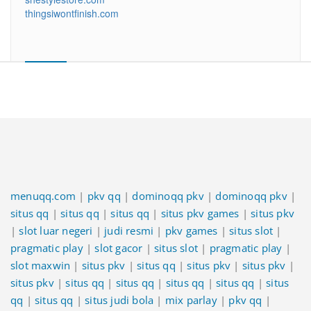
thingsiwontfinish.com
menuqq.com
|
pkv qq
|
dominoqq pkv
|
dominoqq pkv
|
situs qq
|
situs qq
|
situs qq
|
situs pkv games
|
situs pkv
|
slot luar negeri
|
judi resmi
|
pkv games
|
situs slot
|
pragmatic play
|
slot gacor
|
situs slot
|
pragmatic play
|
slot maxwin
|
situs pkv
|
situs qq
|
situs pkv
|
situs pkv
|
situs pkv
|
situs qq
|
situs qq
|
situs qq
|
situs qq
|
situs
qq
|
situs qq
|
situs judi bola
|
mix parlay
|
pkv qq
|