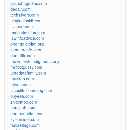
grupohugodias.com
deqair.com
techsilvers.com
ningkatinskill.com
fivsport.com
templatedzine.com
lawinfoadvice.com
phenqdietplan.org
sumnercafe.com
dunetflix.com
movimientoindignados.org
milfxxxpussy.com
uptodatefamily.com
musitop.com
utyam.com
lacostituzioneblog.com
ohyeea.com
zhitiemoe.com
nungkub.com
anotherindian.com
xylemcider.com
taniaetiago.com