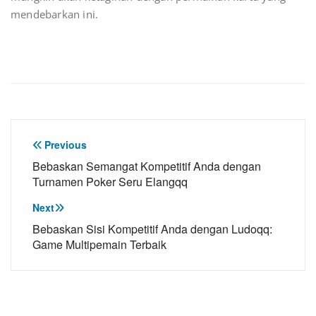
mendebarkan ini.
Post
Previous
navigation
Bebaskan Semangat Kompetitif Anda dengan
Turnamen Poker Seru Elangqq
Next
Bebaskan Sisi Kompetitif Anda dengan Ludoqq:
Game Multipemain Terbaik