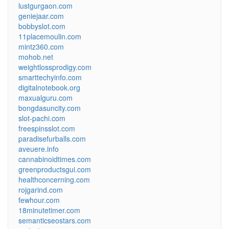
lustgurgaon.com
geniejaar.com
bobbyslot.com
11placemoulin.com
mintz360.com
mohob.net
weightlossprodigy.com
smarttechyinfo.com
digitalnotebook.org
maxualguru.com
bongdasuncity.com
slot-pachi.com
freespinsslot.com
paradisefurballs.com
aveuere.info
cannabinoidtimes.com
greenproductsgui.com
healthconcerning.com
rojgarind.com
fewhour.com
18minutetimer.com
semanticseostars.com