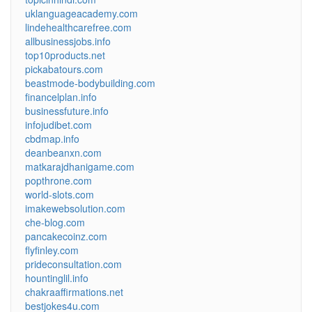
uklanguageacademy.com
lindehealthcarefree.com
allbusinessjobs.info
top10products.net
pickabatours.com
beastmode-bodybuilding.com
financelplan.info
businessfuture.info
infojudibet.com
cbdmap.info
deanbeanxn.com
matkarajdhanigame.com
popthrone.com
world-slots.com
imakewebsolution.com
che-blog.com
pancakecoinz.com
flyfinley.com
prideconsultation.com
hountinglil.info
chakraaffirmations.net
bestjokes4u.com