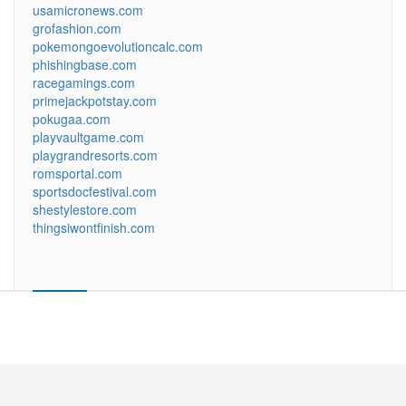
usamicronews.com
grofashion.com
pokemongoevolutioncalc.com
phishingbase.com
racegamings.com
primejackpotstay.com
pokugaa.com
playvaultgame.com
playgrandresorts.com
romsportal.com
sportsdocfestival.com
shestylestore.com
thingsiwontfinish.com