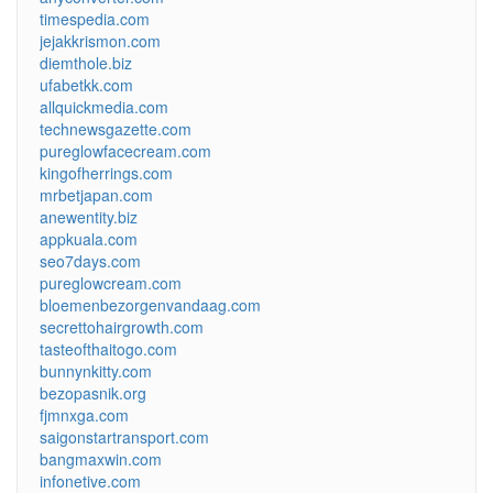
timespedia.com
jejakkrismon.com
diemthole.biz
ufabetkk.com
allquickmedia.com
technewsgazette.com
pureglowfacecream.com
kingofherrings.com
mrbetjapan.com
anewentity.biz
appkuala.com
seo7days.com
pureglowcream.com
bloemenbezorgenvandaag.com
secrettohairgrowth.com
tasteofthaitogo.com
bunnynkitty.com
bezopasnik.org
fjmnxga.com
saigonstartransport.com
bangmaxwin.com
infonetive.com