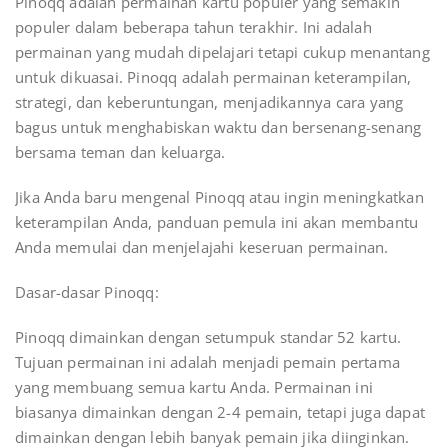
Pinoqq adalah permainan kartu populer yang semakin
populer dalam beberapa tahun terakhir. Ini adalah
permainan yang mudah dipelajari tetapi cukup menantang
untuk dikuasai. Pinoqq adalah permainan keterampilan,
strategi, dan keberuntungan, menjadikannya cara yang
bagus untuk menghabiskan waktu dan bersenang-senang
bersama teman dan keluarga.
Jika Anda baru mengenal Pinoqq atau ingin meningkatkan
keterampilan Anda, panduan pemula ini akan membantu
Anda memulai dan menjelajahi keseruan permainan.
Dasar-dasar Pinoqq:
Pinoqq dimainkan dengan setumpuk standar 52 kartu.
Tujuan permainan ini adalah menjadi pemain pertama
yang membuang semua kartu Anda. Permainan ini
biasanya dimainkan dengan 2-4 pemain, tetapi juga dapat
dimainkan dengan lebih banyak pemain jika diinginkan.