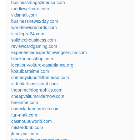
businessmagazineusa.com
medicwellcare.com
vidsmall.com
businessnews2day.com
worldnewsrecords.com
sterilepro24.com
solidtechbusiness.com
reviewcardgaming.com
experiencedexpertstowingservice.com
blackheadsshop.com
location-voiture-casablanca.org
kpaulbartelme.com
comedyclubofhiltonhead.com
virtualartsassistant.com
theprimeinfographics.com
cheapvaliumordernow.com
beenime.com
sodecia-kemmerich.com
fun-mak.com
casino888world.com
misterdbnb.com
jkmezcal.com
intervaltrainingexercises.com