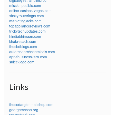
digitaleyestrainclinic.com
missionposible.com
online-casinos-vegas.com
xfinityrouterlogin.com
marketingjacks.com
topappliancereviews.com
trickytechupdates.com
hindiabhimaan.com
khabresach.com
thecbdblogs.com
autoresearchchemicals.com
apnabusinesskaro.com
suleckiego.com
Links
thecedarglenmaltshop.com
georgemason.org
topicinhindi.com