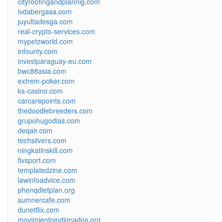
cityroofingandplannig.com
ivdabergasa.com
juyultadesga.com
real-crypto-services.com
mypetzworld.com
infounty.com
investparaguay-eu.com
bwc88asia.com
extrem-poker.com
ks-casino.com
carcarepoints.com
thedoodlebreeders.com
grupohugodias.com
deqair.com
techsilvers.com
ningkatinskill.com
fivsport.com
templatedzine.com
lawinfoadvice.com
phenqdietplan.org
sumnercafe.com
dunetflix.com
movimientoindignados.org