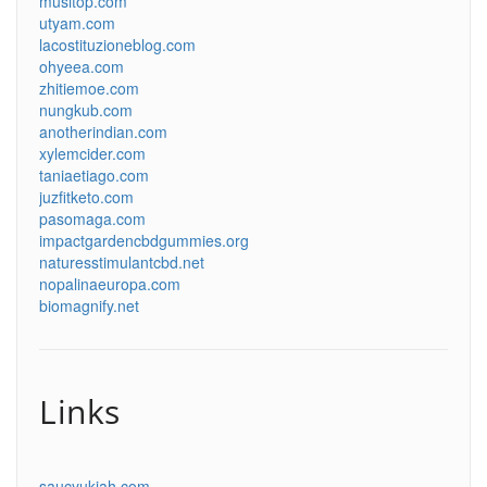
musitop.com
utyam.com
lacostituzioneblog.com
ohyeea.com
zhitiemoe.com
nungkub.com
anotherindian.com
xylemcider.com
taniaetiago.com
juzfitketo.com
pasomaga.com
impactgardencbdgummies.org
naturesstimulantcbd.net
nopalinaeuropa.com
biomagnify.net
Links
saucyukiah.com