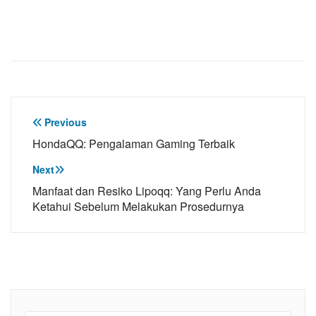
Post
Previous
navigation
HondaQQ: Pengalaman Gaming Terbaik
Next
Manfaat dan Resiko Lipoqq: Yang Perlu Anda
Ketahui Sebelum Melakukan Prosedurnya