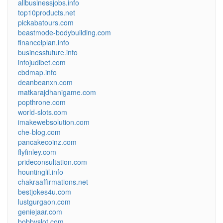
allbusinessjobs.info
top10products.net
pickabatours.com
beastmode-bodybuilding.com
financelplan.info
businessfuture.info
infojudibet.com
cbdmap.info
deanbeanxn.com
matkarajdhanigame.com
popthrone.com
world-slots.com
imakewebsolution.com
che-blog.com
pancakecoinz.com
flyfinley.com
prideconsultation.com
hountinglil.info
chakraaffirmations.net
bestjokes4u.com
lustgurgaon.com
geniejaar.com
bobbyslot.com