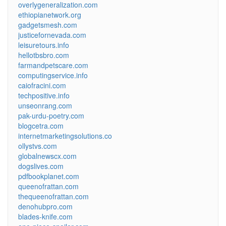
overlygeneralization.com
ethiopianetwork.org
gadgetsmesh.com
justicefornevada.com
leisuretours.info
hellotbsbro.com
farmandpetscare.com
computingservice.info
caiofracini.com
techpositive.info
unseonrang.com
pak-urdu-poetry.com
blogcetra.com
internetmarketingsolutions.co
ollystvs.com
globalnewscx.com
dogslives.com
pdfbookplanet.com
queenofrattan.com
thequeenofrattan.com
denohubpro.com
blades-knife.com