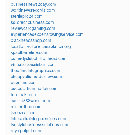
businessnews2day.com
worldnewsrecords.com
sterilepro24.com
solidtechbusiness.com
reviewcardgaming.com
experiencedexpertstowingservice.com
blackheadsshop.com
location-voiture-casablanca.org
kpaulbartelme.com
comedyclubofhiltonhead.com
virtualartsassistant.com
theprimeinfographics.com
cheapvaliumordernow.com
beenime.com
sodecia-kemmerich.com
fun-mak.com
casino888world.com
misterdbnb.com
jkmezcal.com
intervaltrainingexercises.com
tyestylebusinesssolutions.com
royalpoipet.com