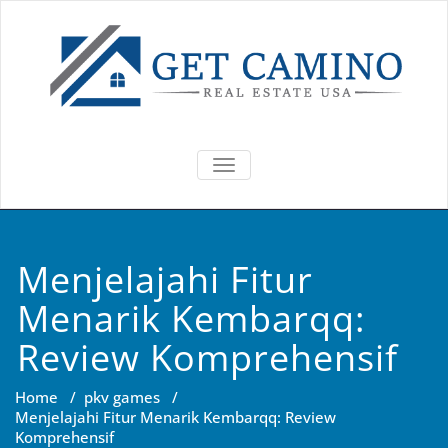
Skip
to
content
Cara Mudah
Pelajari cara mudah
mendaftar di situs judi online
TOGGLE NAVIGATION
Mendaftar di
yang gampang menang. Ikuti
panduan ini untuk memulai
Situs Judi
petualangan bermain Anda
Online
Menjelajahi Fitur
dengan cepat dan mudah.
Menarik Kembarqq:
Gampang
Review Komprehensif
Menang
Home
/
pkv games
/
Menjelajahi Fitur Menarik Kembarqq: Review
Komprehensif