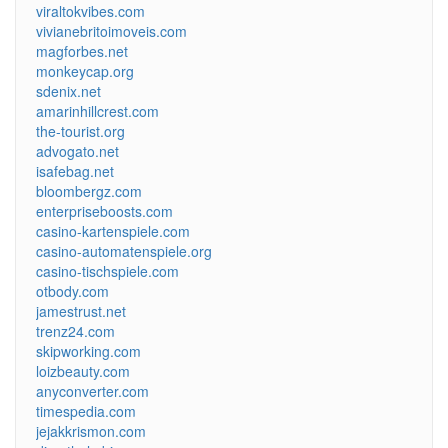
viraltokvibes.com
vivianebritoimoveis.com
magforbes.net
monkeycap.org
sdenix.net
amarinhillcrest.com
the-tourist.org
advogato.net
isafebag.net
bloombergz.com
enterpriseboosts.com
casino-kartenspiele.com
casino-automatenspiele.org
casino-tischspiele.com
otbody.com
jamestrust.net
trenz24.com
skipworking.com
loizbeauty.com
anyconverter.com
timespedia.com
jejakkrismon.com