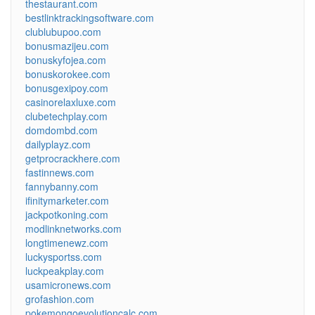
thestaurant.com
bestlinktrackingsoftware.com
clublubupoo.com
bonusmazijeu.com
bonuskyfojea.com
bonuskorokee.com
bonusgexipoy.com
casinorelaxluxe.com
clubetechplay.com
domdombd.com
dailyplayz.com
getprocrackhere.com
fastinnews.com
fannybanny.com
ifinitymarketer.com
jackpotkoning.com
modlinknetworks.com
longtimenewz.com
luckysportss.com
luckpeakplay.com
usamicronews.com
grofashion.com
pokemongoevolutioncalc.com