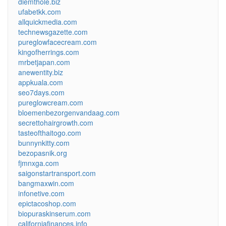
diemthole.biz
ufabetkk.com
allquickmedia.com
technewsgazette.com
pureglowfacecream.com
kingofherrings.com
mrbetjapan.com
anewentity.biz
appkuala.com
seo7days.com
pureglowcream.com
bloemenbezorgenvandaag.com
secrettohairgrowth.com
tasteofthaitogo.com
bunnynkitty.com
bezopasnik.org
fjmnxga.com
saigonstartransport.com
bangmaxwin.com
infonetive.com
epictacoshop.com
biopuraskinserum.com
californiafinances.info