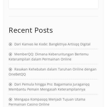
Recent Posts
Dari Kanvas ke Kode: Bangkitnya Artisqq Digital
MemberQQ: Dimana Keberuntungan Bertemu
Keterampilan dalam Permainan Online
Rasakan Kehebatan dalam Taruhan Online dengan
OneBetQQ
Dari Pemula hingga Pro: Bagaimana Juraganqq
Membantu Pemain Mengasah Keterampilannya
Mengapa Kompasqq Menjadi Tujuan Utama
Permainan Casino Online