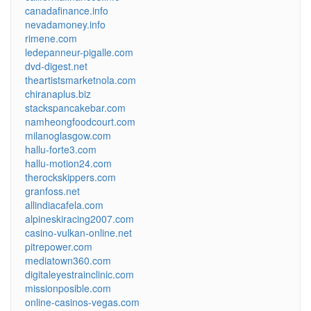
canadafinance.info
nevadamoney.info
rimene.com
ledepanneur-pigalle.com
dvd-digest.net
theartistsmarketnola.com
chiranaplus.biz
stackspancakebar.com
namheongfoodcourt.com
milanoglasgow.com
hallu-forte3.com
hallu-motion24.com
therockskippers.com
granfoss.net
allindiacafela.com
alpineskiracing2007.com
casino-vulkan-online.net
pitrepower.com
mediatown360.com
digitaleyestrainclinic.com
missionposible.com
online-casinos-vegas.com