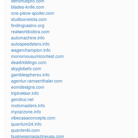
denohubpro.com
blades-knife.com
one-piece-spoiler.com
studiooneiota.com
findingcasino.org
realworldcobra.com
automachine.info
autospeedsters.info
wagerchampion.info
monomousumicontest.com
deadricklingo.com
skyglobefx.com
gamblespherex.info
agentur-ramsenthaler.com
eomdesigns.com
triptrekker.info
gendxxi.net
motomasters.info
mycarzone.info
vibecasaconcepts.com
quantum24.info
quantenki.com
businessmagazineusa.com