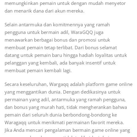
memungkinkan pemain untuk dengan mudah menyetor
dan menarik dana dari akun mereka.
Selain antarmuka dan komitmennya yang ramah
pengguna untuk bermain adil, WaraGQQ juga
menawarkan berbagai bonus dan promosi untuk
membuat pemain tetap terlibat. Dari bonus selamat
datang untuk pemain baru hingga hadiah loyalitas untuk
pelanggan yang kembali, ada banyak insentif untuk
membuat pemain kembali lagi.
Secara keseluruhan, Wargaqq adalah platform game online
yang menggantikan dunia. Dengan dedikasinya untuk
permainan yang adil, antarmuka yang ramah pengguna,
dan bonus yang murah hati, tidak mengherankan bahwa
pemain dari seluruh dunia berbondong-bondong ke
Waragaqq untuk menikmati permainan favorit mereka.
Jika Anda mencari pengalaman bermain game online yang