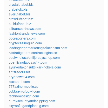
crystalufabet.biz
ufabetok.biz
everufabet.biz
crowdufabet.biz
buildufabet.biz
alltransportnews.com
fashiontrandsnews.com
bbcreporters.com
cryptocasinoguid.com
leadingedgemarketingsolutionsmi.com
kastratigeneralcontractinginc.co
bestwholesalenfljerseysshop.com
openlivinglabdays14.com
ayurvedakonsultti-kari-nokela.com
antitraders.biz
aryanews24.com
xscape-it.com
777azino-mobile.com
cobbseniorbowl.com
technowdesign.com
durexsecurityandshipping.com
cityroofingandplannig.com