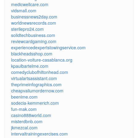
medicwellcare.com
vidsmall.com
businessnews2day.com
worldnewsrecords.com
sterilepro24.com
solidtechbusiness.com
reviewcardgaming.com
experiencedexpertstowingservice.com
blackheadsshop.com
location-voiture-casablanca.org
kpaulbartelme.com
comedyclubofhiltonhead.com
virtualartsassistant.com
theprimeinfographics.com
cheapvaliumordernow.com
beenime.com
sodecia-kemmerich.com
fun-mak.com
casino888world.com
misterdbnb.com
jkmezcal.com
intervaltrainingexercises.com