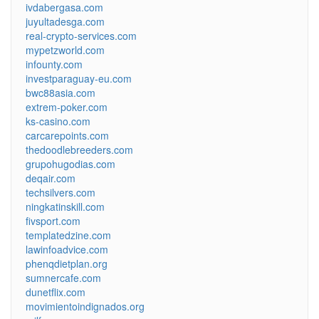
ivdabergasa.com
juyultadesga.com
real-crypto-services.com
mypetzworld.com
infounty.com
investparaguay-eu.com
bwc88asia.com
extrem-poker.com
ks-casino.com
carcarepoints.com
thedoodlebreeders.com
grupohugodias.com
deqair.com
techsilvers.com
ningkatinskill.com
fivsport.com
templatedzine.com
lawinfoadvice.com
phenqdietplan.org
sumnercafe.com
dunetflix.com
movimientoindignados.org