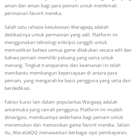
aman dan aman bagi para pemain untuk menikmati
permainan favorit mereka.
Salah satu rahasia kesuksesan Waragaqq adalah
dedikasinya untuk permainan yang adil. Platform ini
menggunakan teknologi enkripsi canggih untuk
memastikan bahwa semua game dilakukan secara adil dan
bahwa pemain memiliki peluang yang sama untuk
menang. Tingkat transparansi dan keamanan ini telah
membantu membangun kepercayaan di antara para
pemain, yang mengarah ke basis pengguna yang setia dan
berdedikasi.
Faktor kunci lain dalam popularitas Wargaqq adalah
antarmuka yang ramah pengguna. Platform ini mudah
dinavigasi, membuatnya sederhana bagi pemain untuk
menemukan dan memainkan game favorit mereka. Selain
itu, WaraGAQQ menawarkan berbagai opsi pembayaran,