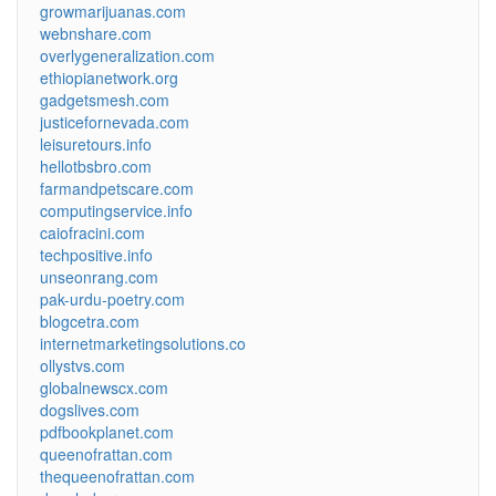
growmarijuanas.com
webnshare.com
overlygeneralization.com
ethiopianetwork.org
gadgetsmesh.com
justicefornevada.com
leisuretours.info
hellotbsbro.com
farmandpetscare.com
computingservice.info
caiofracini.com
techpositive.info
unseonrang.com
pak-urdu-poetry.com
blogcetra.com
internetmarketingsolutions.co
ollystvs.com
globalnewscx.com
dogslives.com
pdfbookplanet.com
queenofrattan.com
thequeenofrattan.com