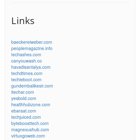
Links
baeckereiweber.com
peoplemagazine.info
techashes.com
canyouwash.co
havadisantalya.com
techdtimes.com
techieboot.com
gundembalikesir.com
itechar.com
yesbold.com
healthhubzone.com
ebaraat.com
techjuiced.com
byteboosttech.com
magnexushub.com
virtuogoweb.com