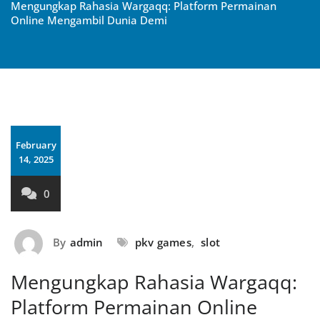
Mengungkap Rahasia Wargaqq: Platform Permainan
Online Mengambil Dunia Demi
February
14, 2025
0
By
admin
pkv games
,
slot
Mengungkap Rahasia Wargaqq:
Platform Permainan Online