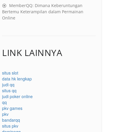
MemberQQ: Dimana Keberuntungan
Bertemu Keterampilan dalam Permainan
Online
LINK LAINNYA
situs slot
data hk lengkap
judi qq
situs qq
judi poker online
qq
pkv games
pkv
bandarqq
situs pkv
dominoqq