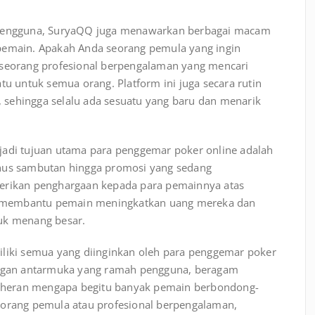
pengguna, SuryaQQ juga menawarkan berbagai macam
emain. Apakah Anda seorang pemula yang ingin
seorang profesional berpengalaman yang mencari
u untuk semua orang. Platform ini juga secara rutin
ehingga selalu ada sesuatu yang baru dan menarik
adi tujuan utama para penggemar poker online adalah
nus sambutan hingga promosi yang sedang
erikan penghargaan kepada para pemainnya atas
at membantu pemain meningkatkan uang mereka dan
uk menang besar.
liki semua yang diinginkan oleh para penggemar poker
engan antarmuka yang ramah pengguna, beragam
k heran mengapa begitu banyak pemain berbondong-
orang pemula atau profesional berpengalaman,