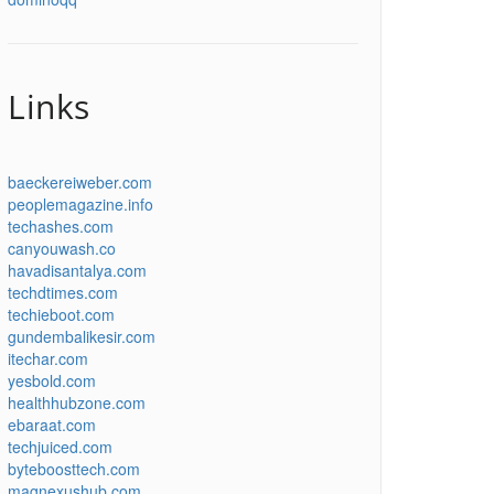
Links
baeckereiweber.com
peoplemagazine.info
techashes.com
canyouwash.co
havadisantalya.com
techdtimes.com
techieboot.com
gundembalikesir.com
itechar.com
yesbold.com
healthhubzone.com
ebaraat.com
techjuiced.com
byteboosttech.com
magnexushub.com