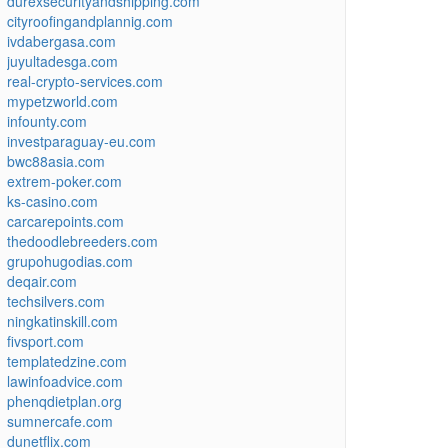
durexsecurityandshipping.com
cityroofingandplannig.com
ivdabergasa.com
juyultadesga.com
real-crypto-services.com
mypetzworld.com
infounty.com
investparaguay-eu.com
bwc88asia.com
extrem-poker.com
ks-casino.com
carcarepoints.com
thedoodlebreeders.com
grupohugodias.com
deqair.com
techsilvers.com
ningkatinskill.com
fivsport.com
templatedzine.com
lawinfoadvice.com
phenqdietplan.org
sumnercafe.com
dunetflix.com