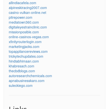
allindiacafela.com
alpineskiracing2007.com
casino-vulkan-online.net
pitrepower.com
mediatown360.com
digitaleyestrainclinic.com
missionposible.com
online-casinos-vegas.com
xfinityrouterlogin.com
marketingjacks.com
topappliancereviews.com
trickytechupdates.com
hindiabhimaan.com
khabresach.com
thecbdblogs.com
autoresearchchemicals.com
apnabusinesskaro.com
suleckiego.com