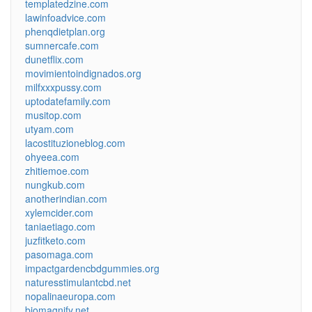
templatedzine.com
lawinfoadvice.com
phenqdietplan.org
sumnercafe.com
dunetflix.com
movimientoindignados.org
milfxxxpussy.com
uptodatefamily.com
musitop.com
utyam.com
lacostituzioneblog.com
ohyeea.com
zhitiemoe.com
nungkub.com
anotherindian.com
xylemcider.com
taniaetiago.com
juzfitketo.com
pasomaga.com
impactgardencbdgummies.org
naturesstimulantcbd.net
nopalinaeuropa.com
biomagnify.net