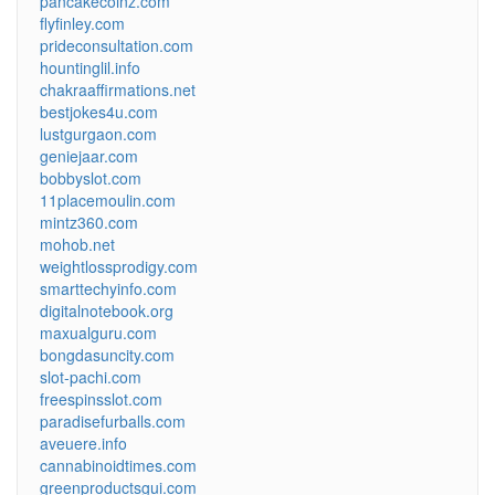
pancakecoinz.com
flyfinley.com
prideconsultation.com
hountinglil.info
chakraaffirmations.net
bestjokes4u.com
lustgurgaon.com
geniejaar.com
bobbyslot.com
11placemoulin.com
mintz360.com
mohob.net
weightlossprodigy.com
smarttechyinfo.com
digitalnotebook.org
maxualguru.com
bongdasuncity.com
slot-pachi.com
freespinsslot.com
paradisefurballs.com
aveuere.info
cannabinoidtimes.com
greenproductsgui.com