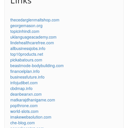
Links
thecedarglenmaltshop.com
georgemason.org
topicinhindi.com
uklanguageacademy.com
lindehealthcarefree.com
allbusinessjobs.info
top10products.net
pickabatours.com
beastmode-bodybuilding.com
financelplan.info
businessfuture.info
infojudibet.com
cbdmap.info
deanbeanxn.com
matkarajdhanigame.com
popthrone.com
world-slots.com
imakewebsolution.com
che-blog.com