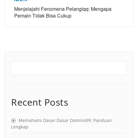
Menjelajahi Fenomena Pelangiqq: Mengapa
Pemain Tidak Bisa Cukup
Recent Posts
Memahami Dasar-Dasar Domino99: Panduan
Lengkap