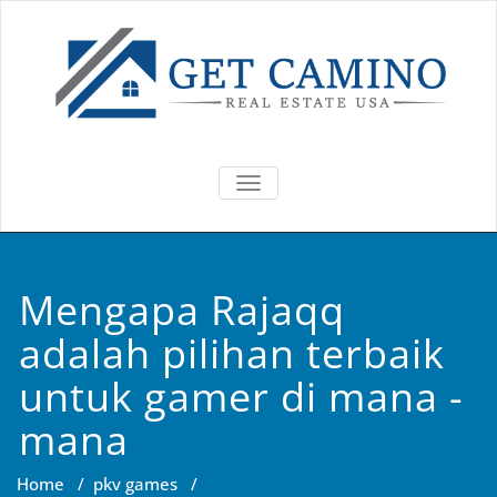
Skip
to
content
Cara Mudah
Pelajari cara mudah
mendaftar di situs judi online
TOGGLE NAVIGATION
Mendaftar di
yang gampang menang. Ikuti
panduan ini untuk memulai
Situs Judi
petualangan bermain Anda
Online
Mengapa Rajaqq
dengan cepat dan mudah.
adalah pilihan terbaik
Gampang
untuk gamer di mana -
Menang
mana
Home
/
pkv games
/