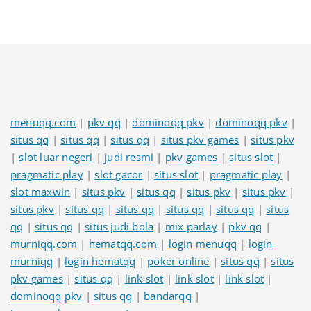
menuqq.com
|
pkv qq
|
dominoqq pkv
|
dominoqq pkv
|
situs qq
|
situs qq
|
situs qq
|
situs pkv games
|
situs pkv
|
slot luar negeri
|
judi resmi
|
pkv games
|
situs slot
|
pragmatic play
|
slot gacor
|
situs slot
|
pragmatic play
|
slot maxwin
|
situs pkv
|
situs qq
|
situs pkv
|
situs pkv
|
situs pkv
|
situs qq
|
situs qq
|
situs qq
|
situs qq
|
situs
qq
|
situs qq
|
situs judi bola
|
mix parlay
|
pkv qq
|
murniqq.com
|
hematqq.com
|
login menuqq
|
login
murniqq
|
login hematqq
|
poker online
|
situs qq
|
situs
pkv games
|
situs qq
|
link slot
|
link slot
|
link slot
|
dominoqq pkv
|
situs qq
|
bandarqq
|