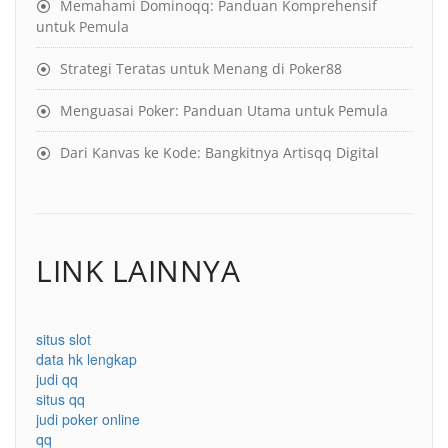
Memahami Dominoqq: Panduan Komprehensif
untuk Pemula
Strategi Teratas untuk Menang di Poker88
Menguasai Poker: Panduan Utama untuk Pemula
Dari Kanvas ke Kode: Bangkitnya Artisqq Digital
LINK LAINNYA
situs slot
data hk lengkap
judi qq
situs qq
judi poker online
qq