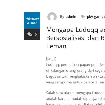
By
admin
pkv game
February
6, 2026
Mengapa Ludoqq a
0
Bersosialisasi dan
Teman
[ad_1]
Ludoqq, permainan papan populer y
di kalangan orang-orang dari segal
bagus untuk menghabiskan waktu d
yang sempurna untuk bersosialisa
Salah satu alasan mengapa Ludoqq
adalah karena mudah dipelajari d
lugas, sehingga dapat diakses oleh 