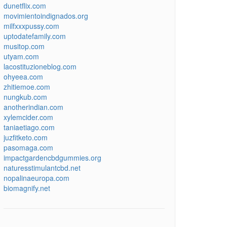
dunetflix.com
movimientoindignados.org
milfxxxpussy.com
uptodatefamily.com
musitop.com
utyam.com
lacostituzioneblog.com
ohyeea.com
zhitiemoe.com
nungkub.com
anotherindian.com
xylemcider.com
taniaetiago.com
juzfitketo.com
pasomaga.com
impactgardencbdgummies.org
naturesstimulantcbd.net
nopalinaeuropa.com
biomagnify.net