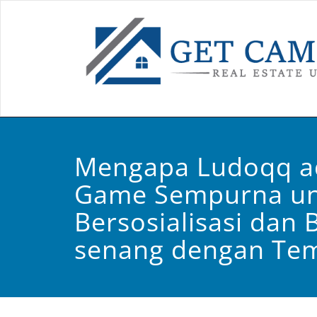
Skip
to
content
Cara Mudah Mendaft
Pelajari cara mudah mendaftar di situs judi o
gampang menang. Ikuti panduan ini untuk m
Situs Judi Online
petualangan bermain Anda dengan cepat dan
Mengapa Ludoqq a
Gampang Menang
Game Sempurna u
Bersosialisasi dan
senang dengan Te