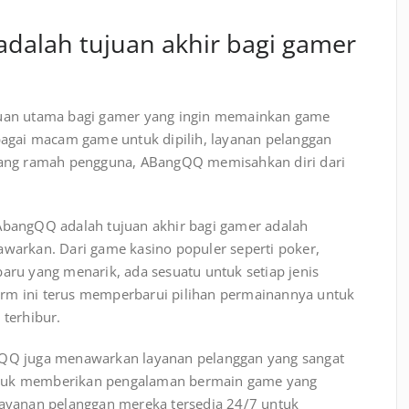
alah tujuan akhir bagi gamer
juan utama bagi gamer yang ingin memainkan game
bagai macam game untuk dipilih, layanan pelanggan
yang ramah pengguna, ABangQQ memisahkan diri dari
AbangQQ adalah tujuan akhir bagi gamer adalah
warkan. Dari game kasino populer seperti poker,
s baru yang menarik, ada sesuatu untuk setiap jenis
form ini terus memperbarui pilihan permainannya untuk
 terhibur.
GQQ juga menawarkan layanan pelanggan yang sangat
 untuk memberikan pengalaman bermain game yang
layanan pelanggan mereka tersedia 24/7 untuk