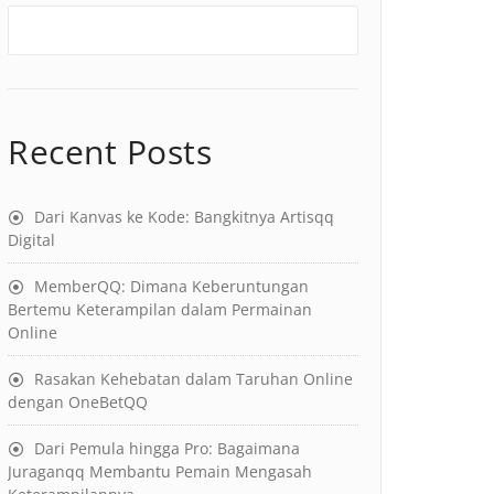
Recent Posts
Dari Kanvas ke Kode: Bangkitnya Artisqq
Digital
MemberQQ: Dimana Keberuntungan
Bertemu Keterampilan dalam Permainan
Online
Rasakan Kehebatan dalam Taruhan Online
dengan OneBetQQ
Dari Pemula hingga Pro: Bagaimana
Juraganqq Membantu Pemain Mengasah