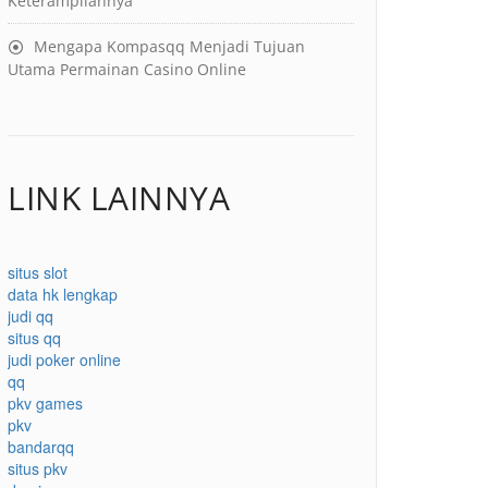
Keterampilannya
Mengapa Kompasqq Menjadi Tujuan
Utama Permainan Casino Online
LINK LAINNYA
situs slot
data hk lengkap
judi qq
situs qq
judi poker online
qq
pkv games
pkv
bandarqq
situs pkv