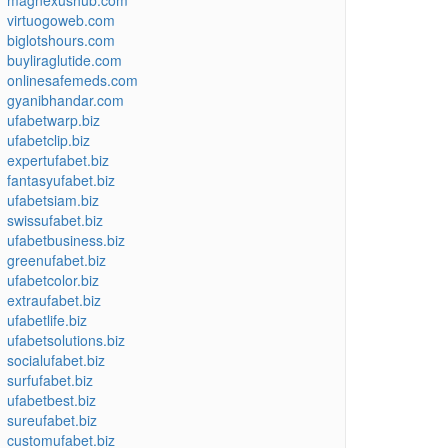
magnexushub.com
virtuogoweb.com
biglotshours.com
buyliraglutide.com
onlinesafemeds.com
gyanibhandar.com
ufabetwarp.biz
ufabetclip.biz
expertufabet.biz
fantasyufabet.biz
ufabetsiam.biz
swissufabet.biz
ufabetbusiness.biz
greenufabet.biz
ufabetcolor.biz
extraufabet.biz
ufabetlife.biz
ufabetsolutions.biz
socialufabet.biz
surfufabet.biz
ufabetbest.biz
sureufabet.biz
customufabet.biz