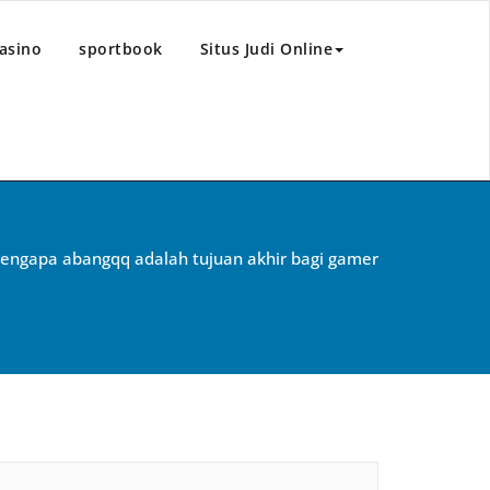
asino
sportbook
Situs Judi Online
engapa abangqq adalah tujuan akhir bagi gamer