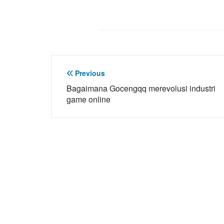
Post
Previous
navigation
Bagaimana Gocengqq merevolusi industri
game online