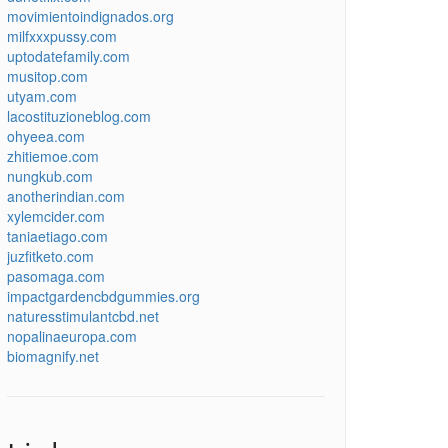
movimientoindignados.org
milfxxxpussy.com
uptodatefamily.com
musitop.com
utyam.com
lacostituzioneblog.com
ohyeea.com
zhitiemoe.com
nungkub.com
anotherindian.com
xylemcider.com
taniaetiago.com
juzfitketo.com
pasomaga.com
impactgardencbdgummies.org
naturesstimulantcbd.net
nopalinaeuropa.com
biomagnify.net