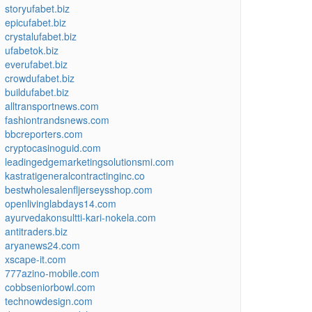
storyufabet.biz
epicufabet.biz
crystalufabet.biz
ufabetok.biz
everufabet.biz
crowdufabet.biz
buildufabet.biz
alltransportnews.com
fashiontrandsnews.com
bbcreporters.com
cryptocasinoguid.com
leadingedgemarketingsolutionsmi.com
kastratigeneralcontractinginc.co
bestwholesalenfljerseysshop.com
openlivinglabdays14.com
ayurvedakonsultti-kari-nokela.com
antitraders.biz
aryanews24.com
xscape-it.com
777azino-mobile.com
cobbseniorbowl.com
technowdesign.com