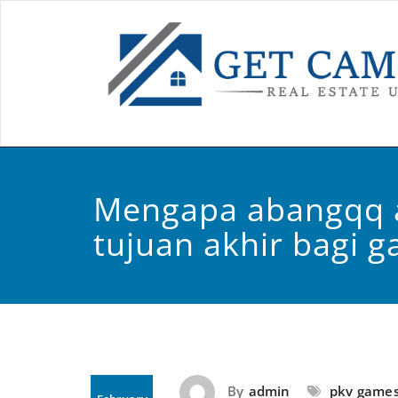
Skip
to
content
Cara Mudah Mendaft
Pelajari cara mudah mendaftar di situs judi o
gampang menang. Ikuti panduan ini untuk m
Situs Judi Online
petualangan bermain Anda dengan cepat dan
Mengapa abangqq 
Gampang Menang
tujuan akhir bagi 
By
admin
pkv game