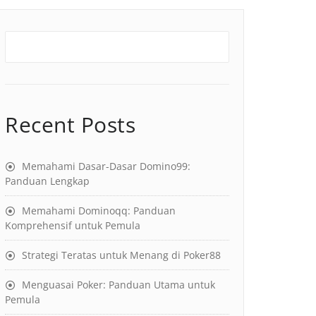
Recent Posts
Memahami Dasar-Dasar Domino99:
Panduan Lengkap
Memahami Dominoqq: Panduan
Komprehensif untuk Pemula
Strategi Teratas untuk Menang di Poker88
Menguasai Poker: Panduan Utama untuk
Pemula