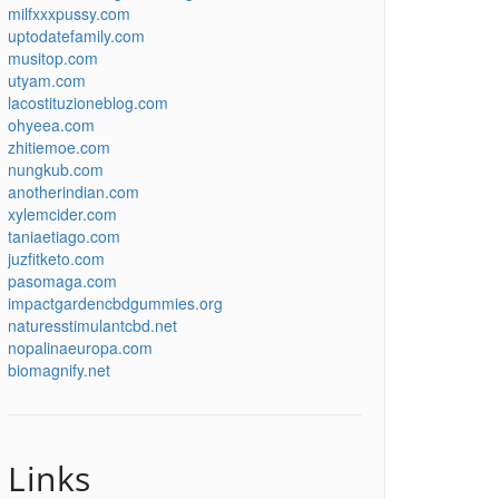
milfxxxpussy.com
uptodatefamily.com
musitop.com
utyam.com
lacostituzioneblog.com
ohyeea.com
zhitiemoe.com
nungkub.com
anotherindian.com
xylemcider.com
taniaetiago.com
juzfitketo.com
pasomaga.com
impactgardencbdgummies.org
naturesstimulantcbd.net
nopalinaeuropa.com
biomagnify.net
Links