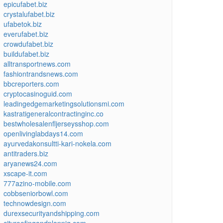
epicufabet.biz
crystalufabet.biz
ufabetok.biz
everufabet.biz
crowdufabet.biz
buildufabet.biz
alltransportnews.com
fashiontrandsnews.com
bbcreporters.com
cryptocasinoguid.com
leadingedgemarketingsolutionsmi.com
kastratigeneralcontractinginc.co
bestwholesalenfljerseysshop.com
openlivinglabdays14.com
ayurvedakonsultti-kari-nokela.com
antitraders.biz
aryanews24.com
xscape-it.com
777azino-mobile.com
cobbseniorbowl.com
technowdesign.com
durexsecurityandshipping.com