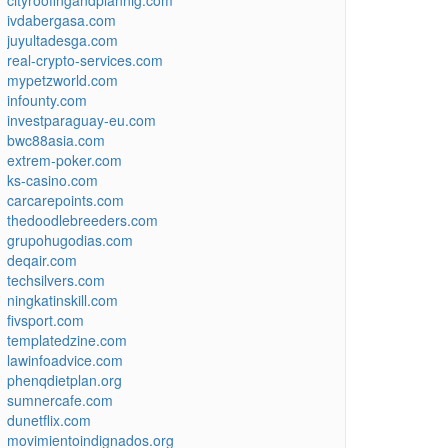
cityroofingandplannig.com
ivdabergasa.com
juyultadesga.com
real-crypto-services.com
mypetzworld.com
infounty.com
investparaguay-eu.com
bwc88asia.com
extrem-poker.com
ks-casino.com
carcarepoints.com
thedoodlebreeders.com
grupohugodias.com
deqair.com
techsilvers.com
ningkatinskill.com
fivsport.com
templatedzine.com
lawinfoadvice.com
phenqdietplan.org
sumnercafe.com
dunetflix.com
movimientoindignados.org