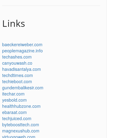
Links
baeckereiweber.com
peoplemagazine.info
techashes.com
canyouwash.co
havadisantalya.com
techdtimes.com
techieboot.com
gundembalikesir.com
itechar.com
yesbold.com
healthhubzone.com
ebaraat.com
techjuiced.com
byteboosttech.com
magnexushub.com
virtuogoweb.com