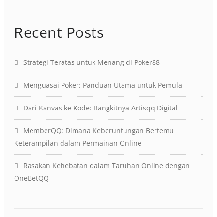
Recent Posts
Strategi Teratas untuk Menang di Poker88
Menguasai Poker: Panduan Utama untuk Pemula
Dari Kanvas ke Kode: Bangkitnya Artisqq Digital
MemberQQ: Dimana Keberuntungan Bertemu
Keterampilan dalam Permainan Online
Rasakan Kehebatan dalam Taruhan Online dengan
OneBetQQ