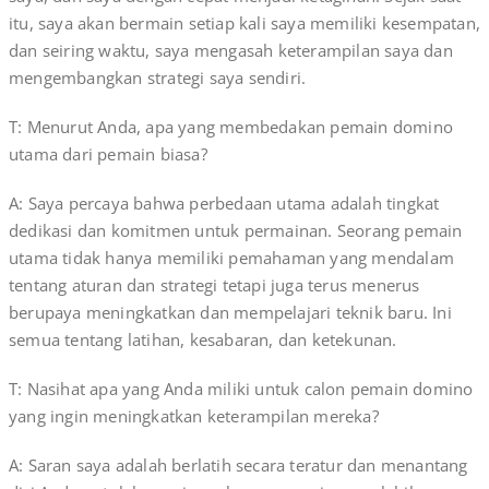
itu, saya akan bermain setiap kali saya memiliki kesempatan,
dan seiring waktu, saya mengasah keterampilan saya dan
mengembangkan strategi saya sendiri.
T: Menurut Anda, apa yang membedakan pemain domino
utama dari pemain biasa?
A: Saya percaya bahwa perbedaan utama adalah tingkat
dedikasi dan komitmen untuk permainan. Seorang pemain
utama tidak hanya memiliki pemahaman yang mendalam
tentang aturan dan strategi tetapi juga terus menerus
berupaya meningkatkan dan mempelajari teknik baru. Ini
semua tentang latihan, kesabaran, dan ketekunan.
T: Nasihat apa yang Anda miliki untuk calon pemain domino
yang ingin meningkatkan keterampilan mereka?
A: Saran saya adalah berlatih secara teratur dan menantang