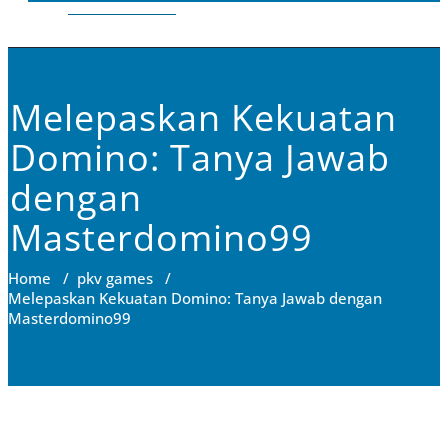
Melepaskan Kekuatan
Domino: Tanya Jawab
dengan
Masterdomino99
Home
/
pkv games
/
Melepaskan Kekuatan Domino: Tanya Jawab dengan
Masterdomino99