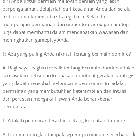
diri Anda untuk bermain melawan pemain yang lebih
berpengalaman. Belajarlah dari kesalahan Anda dan selalu
terbuka untuk mencoba strategi baru. Selain itu,
mempelajari permainan dan menonton video pemain top
juga dapat membantu dalam mendapatkan wawasan dan
meningkatkan gameplay Anda.
T: Apa yang paling Anda nikmati tentang bermain domino?
A: Bagi saya, bagian terbaik tentang bermain domino adalah
sensasi kompetisi dan kepuasan membuat gerakan strategis
yang dapat mengubah gelombang permainan. Ini adalah
permainan yang membutuhkan keterampilan dan intuisi,
dan perasaan mengakali lawan Anda benar -benar
bermanfaat.
T: Adakah pemikiran terakhir tentang kekuatan domino?
A: Domino mungkin tampak seperti permainan sederhana di