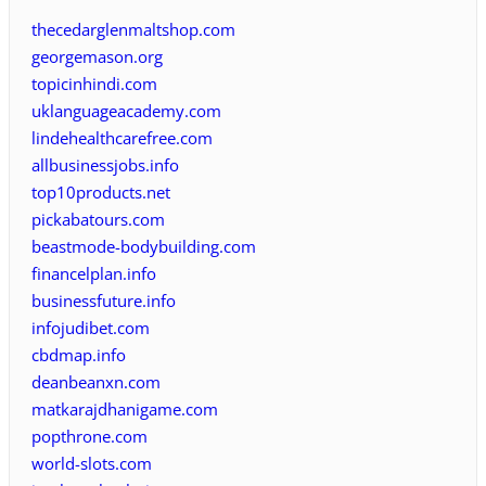
thecedarglenmaltshop.com
georgemason.org
topicinhindi.com
uklanguageacademy.com
lindehealthcarefree.com
allbusinessjobs.info
top10products.net
pickabatours.com
beastmode-bodybuilding.com
financelplan.info
businessfuture.info
infojudibet.com
cbdmap.info
deanbeanxn.com
matkarajdhanigame.com
popthrone.com
world-slots.com