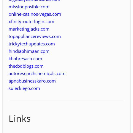
missionposible.com
online-casinos-vegas.com
xfinityrouterlogin.com
marketingjacks.com
topappliancereviews.com
trickytechupdates.com
hindiabhimaan.com
khabresach.com
thecbdblogs.com
autoresearchchemicals.com
apnabusinesskaro.com
suleckiego.com
Links