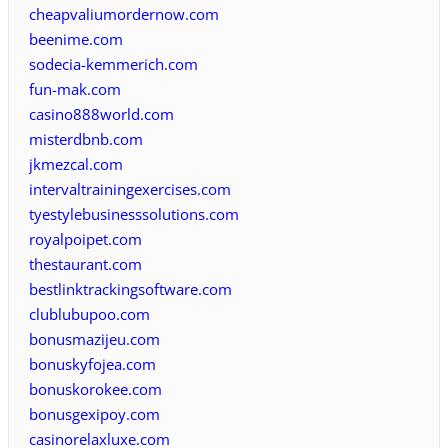
cheapvaliumordernow.com
beenime.com
sodecia-kemmerich.com
fun-mak.com
casino888world.com
misterdbnb.com
jkmezcal.com
intervaltrainingexercises.com
tyestylebusinesssolutions.com
royalpoipet.com
thestaurant.com
bestlinktrackingsoftware.com
clublubupoo.com
bonusmazijeu.com
bonuskyfojea.com
bonuskorokee.com
bonusgexipoy.com
casinorelaxluxe.com