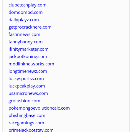
clubetechplay.com
domdombd.com
dailyplayz.com
getprocrackhere.com
fastinnews.com
fannybanny.com
ifinitymarketer.com
jackpotkoning.com
modlinknetworks.com
longtimenewz.com
luckysportss.com
luckpeakplay.com
usamicronews.com
grofashion.com
pokemongoevolutioncalc.com
phishingbase.com
racegamings.com
primejackpotstay.com