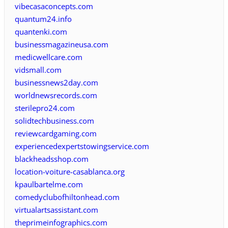
vibecasaconcepts.com
quantum24.info
quantenki.com
businessmagazineusa.com
medicwellcare.com
vidsmall.com
businessnews2day.com
worldnewsrecords.com
sterilepro24.com
solidtechbusiness.com
reviewcardgaming.com
experiencedexpertstowingservice.com
blackheadsshop.com
location-voiture-casablanca.org
kpaulbartelme.com
comedyclubofhiltonhead.com
virtualartsassistant.com
theprimeinfographics.com