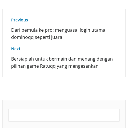
Post
Previous
navigation
Dari pemula ke pro: menguasai login utama
dominoqq seperti juara
Next
Bersiaplah untuk bermain dan menang dengan
pilihan game Ratuqq yang mengesankan