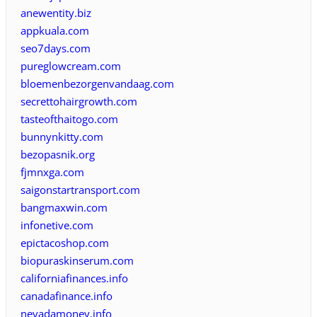
anewentity.biz
appkuala.com
seo7days.com
pureglowcream.com
bloemenbezorgenvandaag.com
secrettohairgrowth.com
tasteofthaitogo.com
bunnynkitty.com
bezopasnik.org
fjmnxga.com
saigonstartransport.com
bangmaxwin.com
infonetive.com
epictacoshop.com
biopuraskinserum.com
californiafinances.info
canadafinance.info
nevadamoney.info