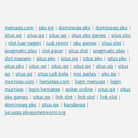
menuqq.com
|
pkv qq
|
dominoqq pkv
|
dominoqq pkv
|
situs qq
|
situs qq
|
situs qq
|
situs pkv games
|
situs pkv
|
slot luar negeri
|
judi resmi
|
pkv games
|
situs slot
|
pragmatic play
|
slot gacor
|
situs slot
|
pragmatic play
|
slot maxwin
|
situs pkv
|
situs qq
|
situs pkv
|
situs pkv
|
situs pkv
|
situs qq
|
situs qq
|
situs qq
|
situs qq
|
situs
qq
|
situs qq
|
situs judi bola
|
mix parlay
|
pkv qq
|
murniqq.com
|
hematqq.com
|
login menuqq
|
login
murniqq
|
login hematqq
|
poker online
|
situs qq
|
situs
pkv games
|
situs qq
|
link slot
|
link slot
|
link slot
|
dominoqq pkv
|
situs qq
|
bandarqq
|
jurusqq.pkvgamesresmi.org