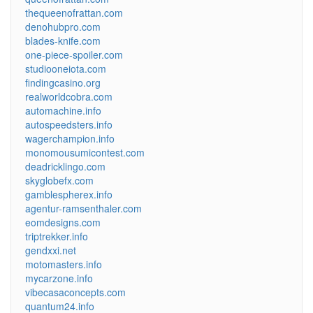
thequeenofrattan.com
denohubpro.com
blades-knife.com
one-piece-spoiler.com
studiooneiota.com
findingcasino.org
realworldcobra.com
automachine.info
autospeedsters.info
wagerchampion.info
monomousumicontest.com
deadricklingo.com
skyglobefx.com
gamblespherex.info
agentur-ramsenthaler.com
eomdesigns.com
triptrekker.info
gendxxi.net
motomasters.info
mycarzone.info
vibecasaconcepts.com
quantum24.info