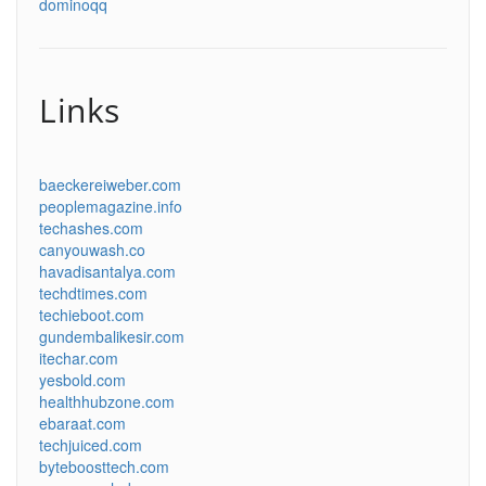
dominoqq
Links
baeckereiweber.com
peoplemagazine.info
techashes.com
canyouwash.co
havadisantalya.com
techdtimes.com
techieboot.com
gundembalikesir.com
itechar.com
yesbold.com
healthhubzone.com
ebaraat.com
techjuiced.com
byteboosttech.com