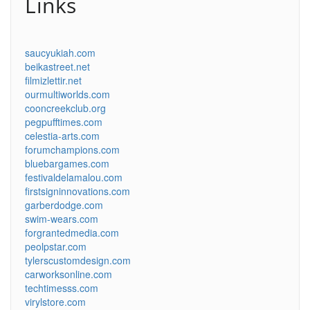
Links
saucyukiah.com
beikastreet.net
filmizlettir.net
ourmultiworlds.com
cooncreekclub.org
pegpufftimes.com
celestia-arts.com
forumchampions.com
bluebargames.com
festivaldelamalou.com
firstsigninnovations.com
garberdodge.com
swim-wears.com
forgrantedmedia.com
peolpstar.com
tylerscustomdesign.com
carworksonline.com
techtimesss.com
virylstore.com