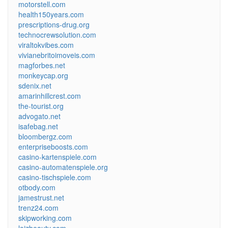
motorstell.com
health150years.com
prescriptions-drug.org
technocrewsolution.com
viraltokvibes.com
vivianebritoimoveis.com
magforbes.net
monkeycap.org
sdenix.net
amarinhillcrest.com
the-tourist.org
advogato.net
isafebag.net
bloombergz.com
enterpriseboosts.com
casino-kartenspiele.com
casino-automatenspiele.org
casino-tischspiele.com
otbody.com
jamestrust.net
trenz24.com
skipworking.com
loizbeauty.com