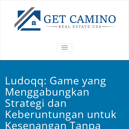
Skip
to
content
Cara Mudah
Pelajari cara mudah
mendaftar di situs judi online
TOGGLE NAVIGATION
Mendaftar di
yang gampang menang. Ikuti
panduan ini untuk memulai
Situs Judi
petualangan bermain Anda
Online
Ludoqq: Game yang
dengan cepat dan mudah.
Menggabungkan
Gampang
Strategi dan
Menang
Keberuntungan untuk
Kesenangan Tanpa