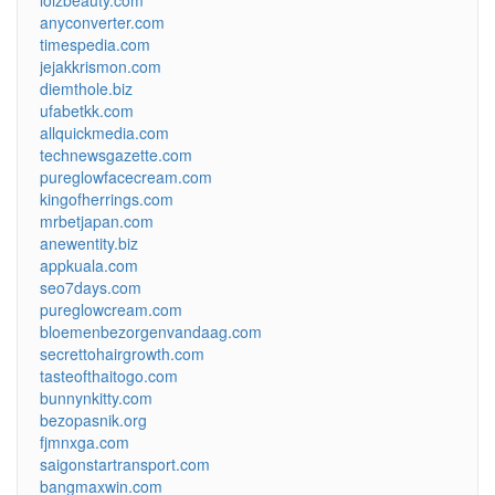
anyconverter.com
timespedia.com
jejakkrismon.com
diemthole.biz
ufabetkk.com
allquickmedia.com
technewsgazette.com
pureglowfacecream.com
kingofherrings.com
mrbetjapan.com
anewentity.biz
appkuala.com
seo7days.com
pureglowcream.com
bloemenbezorgenvandaag.com
secrettohairgrowth.com
tasteofthaitogo.com
bunnynkitty.com
bezopasnik.org
fjmnxga.com
saigonstartransport.com
bangmaxwin.com