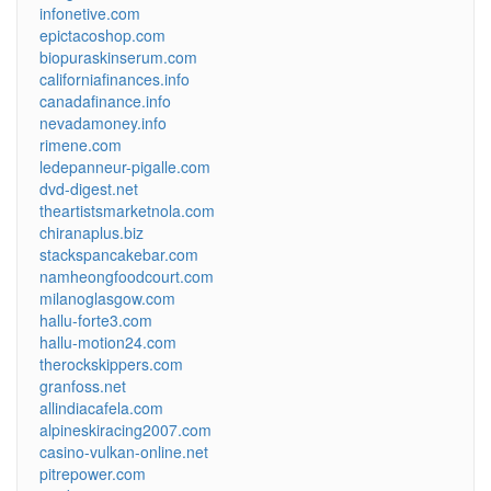
infonetive.com
epictacoshop.com
biopuraskinserum.com
californiafinances.info
canadafinance.info
nevadamoney.info
rimene.com
ledepanneur-pigalle.com
dvd-digest.net
theartistsmarketnola.com
chiranaplus.biz
stackspancakebar.com
namheongfoodcourt.com
milanoglasgow.com
hallu-forte3.com
hallu-motion24.com
therockskippers.com
granfoss.net
allindiacafela.com
alpineskiracing2007.com
casino-vulkan-online.net
pitrepower.com