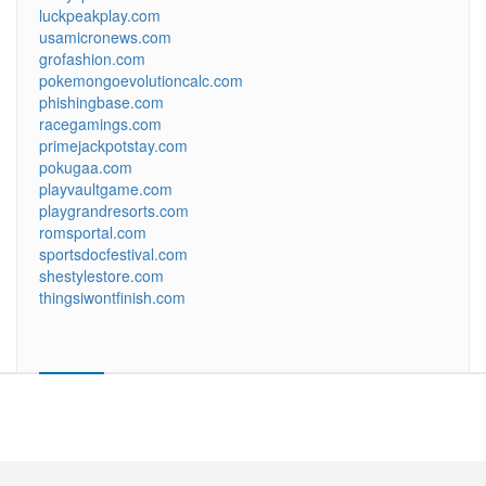
luckpeakplay.com
usamicronews.com
grofashion.com
pokemongoevolutioncalc.com
phishingbase.com
racegamings.com
primejackpotstay.com
pokugaa.com
playvaultgame.com
playgrandresorts.com
romsportal.com
sportsdocfestival.com
shestylestore.com
thingsiwontfinish.com