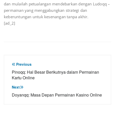
dan mulailah petualangan mendebarkan dengan Ludoqq –
permainan yang menggabungkan strategi dan
keberuntungan untuk kesenangan tanpa akhir.
[ad_2]
Post
Previous
navigation
Pinoqq: Hal Besar Berikutnya dalam Permainan
Kartu Online
Next
Doyanqq: Masa Depan Permainan Kasino Online