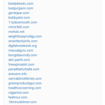
bestjokes4u.com
lustgurgaon.com
geniejaar.com
bobbyslot.com
11placemoulin.com
mintz360.com
mohob.net
weightlossprodigy.com
smarttechyinfo.com
digitalnotebook.org
maxualguru.com
bongdasuncity.com
slot-pachi.com
freespinsslot.com
paradisefurballs.com
aveuere.info
cannabinoidtimes.com
greenproductsgui.com
healthconcerning.com
rojgarind.com
fewhour.com
18minutetimer.com