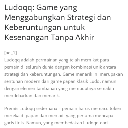
Ludoqq: Game yang
Menggabungkan Strategi dan
Keberuntungan untuk
Kesenangan Tanpa Akhir
[ad_1]
Ludoqq adalah permainan yang telah memikat para
pemain di seluruh dunia dengan kombinasi unik antara
strategi dan keberuntungan. Game menarik ini merupakan
sentuhan modern dari game papan klasik Ludo, namun
dengan elemen tambahan yang membuatnya semakin
mendebarkan dan menarik.
Premis Ludoqq sederhana – pemain harus memacu token
mereka di papan dan menjadi yang pertama mencapai
garis finis. Namun, yang membedakan Ludoqq dari