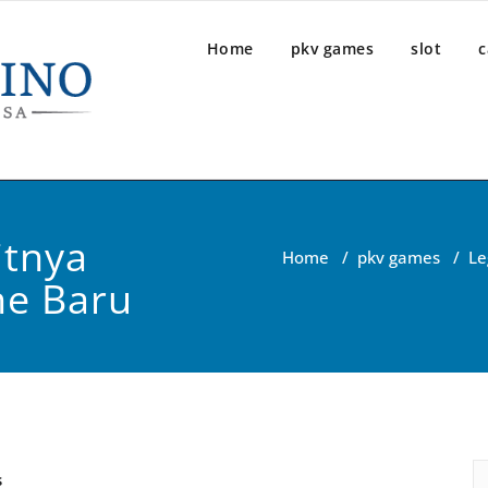
Home
pkv games
slot
c
ar di
nline yang
emulai
 mudah.
itnya
Home
/
pkv games
/
Le
ne Baru
s