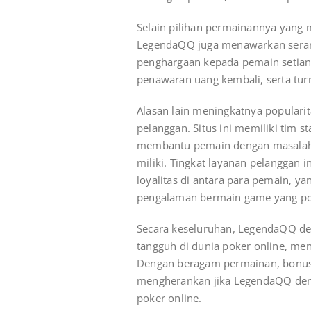
Selain pilihan permainannya yang
LegendaQQ juga menawarkan sera
penghargaan kepada pemain setian
penawaran uang kembali, serta tu
Alasan lain meningkatnya populari
pelanggan. Situs ini memiliki tim 
membantu pemain dengan masalah 
miliki. Tingkat layanan pelangga
loyalitas di antara para pemain, 
pengalaman bermain game yang pos
Secara keseluruhan, LegendaQQ de
tangguh di dunia poker online, me
Dengan beragam permainan, bonus b
mengherankan jika LegendaQQ deng
poker online.