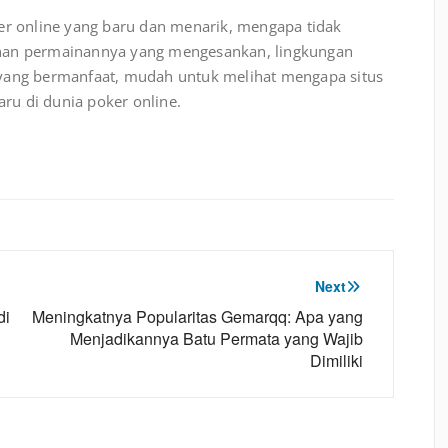
r online yang baru dan menarik, mengapa tidak
an permainannya yang mengesankan, lingkungan
ang bermanfaat, mudah untuk melihat mengapa situs
aru di dunia poker online.
Next
di
Meningkatnya Popularitas Gemarqq: Apa yang
Menjadikannya Batu Permata yang Wajib
Dimiliki