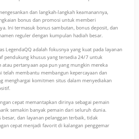
 mengesankan dan langkah-langkah keamanannya,
ngkaian bonus dan promosi untuk memberi
ya. Ini termasuk bonus sambutan, bonus deposit, dan
rnamen reguler dengan kumpulan hadiah besar.
tas LegendaQQ adalah fokusnya yang kuat pada layanan
staf pendukung khusus yang tersedia 24/7 untuk
atau pertanyaan apa pun yang mungkin mereka
n ini telah membantu membangun kepercayaan dan
yang menghargai komitmen situs dalam menyediakan
itif.
ngan cepat memantapkan dirinya sebagai pemain
narik semakin banyak pemain dari seluruh dunia.
esar, dan layanan pelanggan terbaik, tidak
an cepat menjadi favorit di kalangan penggemar