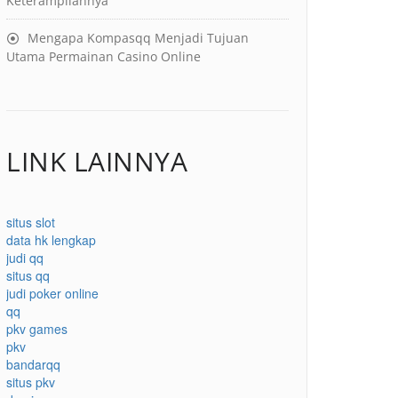
Keterampilannya
Mengapa Kompasqq Menjadi Tujuan
Utama Permainan Casino Online
LINK LAINNYA
situs slot
data hk lengkap
judi qq
situs qq
judi poker online
qq
pkv games
pkv
bandarqq
situs pkv