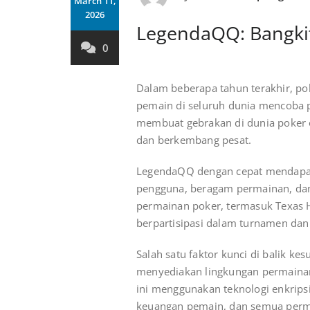
March 11,
2026
LegendaQQ: Bangkit
0
Dalam beberapa tahun terakhir, po
pemain di seluruh dunia mencoba pe
membuat gebrakan di dunia poker 
dan berkembang pesat.
LegendaQQ dengan cepat mendapat
pengguna, beragam permainan, dan
permainan poker, termasuk Texas H
berpartisipasi dalam turnamen da
Salah satu faktor kunci di balik 
menyediakan lingkungan permainan
ini menggunakan teknologi enkrips
keuangan pemain, dan semua perma