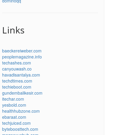
dominoqq
Links
baeckereiweber.com
peoplemagazine.info
techashes.com
canyouwash.co
havadisantalya.com
techdtimes.com
techieboot.com
gundembalikesir.com
itechar.com
yesbold.com
healthhubzone.com
ebaraat.com
techjuiced.com
byteboosttech.com