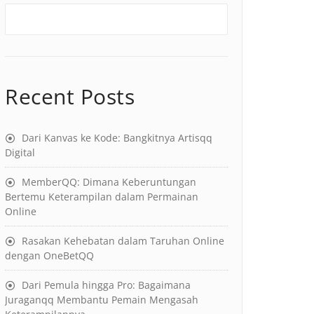
Recent Posts
Dari Kanvas ke Kode: Bangkitnya Artisqq
Digital
MemberQQ: Dimana Keberuntungan
Bertemu Keterampilan dalam Permainan
Online
Rasakan Kehebatan dalam Taruhan Online
dengan OneBetQQ
Dari Pemula hingga Pro: Bagaimana
Juraganqq Membantu Pemain Mengasah