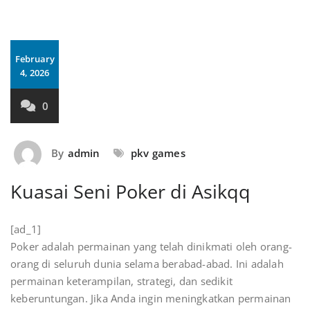
February
4, 2026
0
By
admin
pkv games
Kuasai Seni Poker di Asikqq
[ad_1]
Poker adalah permainan yang telah dinikmati oleh orang-
orang di seluruh dunia selama berabad-abad. Ini adalah
permainan keterampilan, strategi, dan sedikit
keberuntungan. Jika Anda ingin meningkatkan permainan