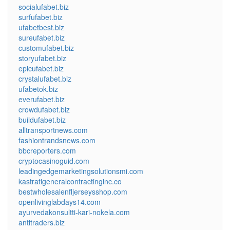
socialufabet.biz
surfufabet.biz
ufabetbest.biz
sureufabet.biz
customufabet.biz
storyufabet.biz
epicufabet.biz
crystalufabet.biz
ufabetok.biz
everufabet.biz
crowdufabet.biz
buildufabet.biz
alltransportnews.com
fashiontrandsnews.com
bbcreporters.com
cryptocasinoguid.com
leadingedgemarketingsolutionsmi.com
kastratigeneralcontractinginc.co
bestwholesalenfljerseysshop.com
openlivinglabdays14.com
ayurvedakonsultti-kari-nokela.com
antitraders.biz