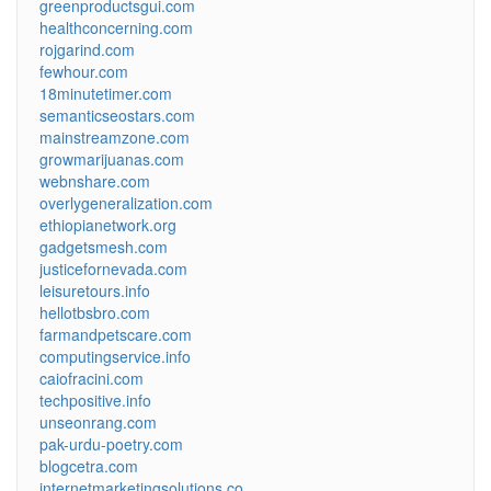
greenproductsgui.com
healthconcerning.com
rojgarind.com
fewhour.com
18minutetimer.com
semanticseostars.com
mainstreamzone.com
growmarijuanas.com
webnshare.com
overlygeneralization.com
ethiopianetwork.org
gadgetsmesh.com
justicefornevada.com
leisuretours.info
hellotbsbro.com
farmandpetscare.com
computingservice.info
caiofracini.com
techpositive.info
unseonrang.com
pak-urdu-poetry.com
blogcetra.com
internetmarketingsolutions.co