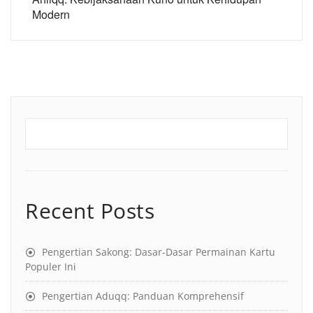
Modern
Recent Posts
Pengertian Sakong: Dasar-Dasar Permainan Kartu
Populer Ini
Pengertian Aduqq: Panduan Komprehensif