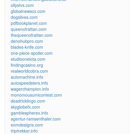
ollystvs.com
globalnewscx.com
dogslives.com
pdfbookplanet.com
queenofrattan.com
thequeenofrattan.com
denohubpro.com
blades-knife.com
one-piece-spoiler.com
studiooneiota.com
findingcasino.org
realworldcobra.com
automachine.info
autospeedsters.info
wagerchampion.info
monomousumicontest.com
deadricklingo.com
skyglobefx.com
gamblespherex.info
agentur-ramsenthaler.com
eomdesigns.com
triptrekker.info