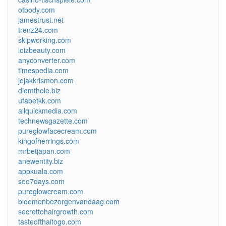
otbody.com
jamestrust.net
trenz24.com
skipworking.com
loizbeauty.com
anyconverter.com
timespedia.com
jejakkrismon.com
diemthole.biz
ufabetkk.com
allquickmedia.com
technewsgazette.com
pureglowfacecream.com
kingofherrings.com
mrbetjapan.com
anewentity.biz
appkuala.com
seo7days.com
pureglowcream.com
bloemenbezorgenvandaag.com
secrettohairgrowth.com
tasteofthaitogo.com