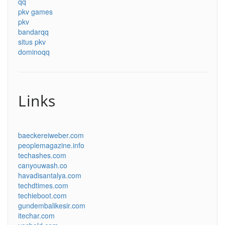
qq
pkv games
pkv
bandarqq
situs pkv
dominoqq
Links
baeckereiweber.com
peoplemagazine.info
techashes.com
canyouwash.co
havadisantalya.com
techdtimes.com
techieboot.com
gundembalikesir.com
itechar.com