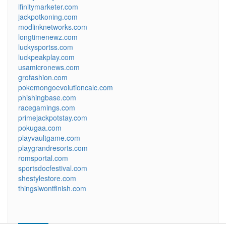
ifinitymarketer.com
jackpotkoning.com
modlinknetworks.com
longtimenewz.com
luckysportss.com
luckpeakplay.com
usamicronews.com
grofashion.com
pokemongoevolutioncalc.com
phishingbase.com
racegamings.com
primejackpotstay.com
pokugaa.com
playvaultgame.com
playgrandresorts.com
romsportal.com
sportsdocfestival.com
shestylestore.com
thingsiwontfinish.com