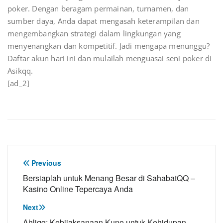
poker. Dengan beragam permainan, turnamen, dan
sumber daya, Anda dapat mengasah keterampilan dan
mengembangkan strategi dalam lingkungan yang
menyenangkan dan kompetitif. Jadi mengapa menunggu?
Daftar akun hari ini dan mulailah menguasai seni poker di
Asikqq.
[ad_2]
Post
Previous
navigation
Bersiaplah untuk Menang Besar di SahabatQQ –
Kasino Online Tepercaya Anda
Next
Ahliqq: Kebijaksanaan Kuno untuk Kehidupan