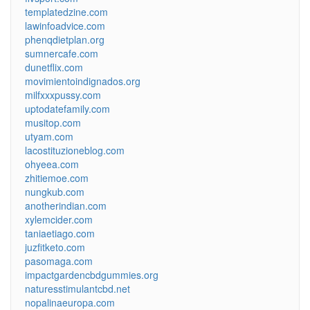
templatedzine.com
lawinfoadvice.com
phenqdietplan.org
sumnercafe.com
dunetflix.com
movimientoindignados.org
milfxxxpussy.com
uptodatefamily.com
musitop.com
utyam.com
lacostituzioneblog.com
ohyeea.com
zhitiemoe.com
nungkub.com
anotherindian.com
xylemcider.com
taniaetiago.com
juzfitketo.com
pasomaga.com
impactgardencbdgummies.org
naturesstimulantcbd.net
nopalinaeuropa.com