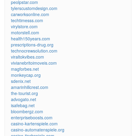
peolpstar.com
tylerscustomdesign.com
carworksonline.com
techtimesss.com
virylstore.com
motorstell.com
health150years.com
prescriptions-drug.org
technocrewsolution.com
viraltokvibes.com
vivianebritoimoveis.com
magforbes.net
monkeycap.org
sdenix.net
amarinhillcrest.com
the-tourist.org
advogato.net
isafebag.net
bloombergz.com
enterpriseboosts.com
casino-kartenspiele.com
casino-automatenspiele.org
casino-tischspiele.com