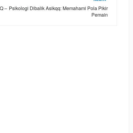
Q –
Psikologi Dibalik Asikqq: Memahami Pola Pikir
Pemain