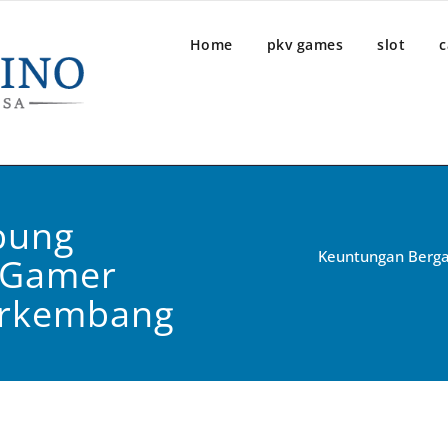
Home
pkv games
slot
c
ar di
nline yang
emulai
 mudah.
bung
Keuntungan Berg
 Gamer
erkembang