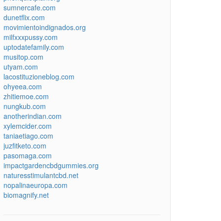
sumnercafe.com
dunetflix.com
movimientoindignados.org
milfxxxpussy.com
uptodatefamily.com
musitop.com
utyam.com
lacostituzioneblog.com
ohyeea.com
zhitiemoe.com
nungkub.com
anotherindian.com
xylemcider.com
taniaetiago.com
juzfitketo.com
pasomaga.com
impactgardencbdgummies.org
naturesstimulantcbd.net
nopalinaeuropa.com
biomagnify.net