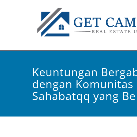
Skip
to
content
Cara Mudah Mendaft
Pelajari cara mudah mendaftar di situs judi o
gampang menang. Ikuti panduan ini untuk m
Situs Judi Online
petualangan bermain Anda dengan cepat dan
Keuntungan Berga
Gampang Menang
dengan Komunitas
Sahabatqq yang B