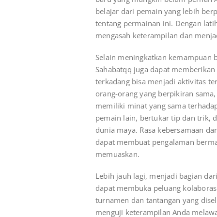
belajar dari pemain yang lebih b
tentang permainan ini. Dengan lati
mengasah keterampilan dan menjadi
Selain meningkatkan kemampuan b
Sahabatqq juga dapat memberikan 
terkadang bisa menjadi aktivitas 
orang-orang yang berpikiran sama,
memiliki minat yang sama terhada
pemain lain, bertukar tip dan trik,
dunia maya. Rasa kebersamaan dan
dapat membuat pengalaman berma
memuaskan.
Lebih jauh lagi, menjadi bagian d
dapat membuka peluang kolaborasi 
turnamen dan tantangan yang dise
menguji keterampilan Anda melaw