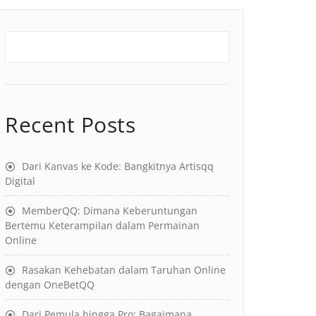
Recent Posts
Dari Kanvas ke Kode: Bangkitnya Artisqq
Digital
MemberQQ: Dimana Keberuntungan
Bertemu Keterampilan dalam Permainan
Online
Rasakan Kehebatan dalam Taruhan Online
dengan OneBetQQ
Dari Pemula hingga Pro: Bagaimana