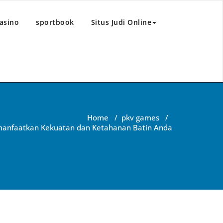
asino
sportbook
Situs Judi Online
Home
/
pkv games
/
manfaatkan Kekuatan dan Ketahanan Batin Anda