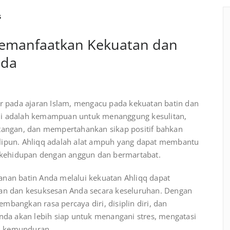
s
Memanfaatkan Kekuatan dan
nda
r pada ajaran Islam, mengacu pada kekuatan batin dan
 Ini adalah kemampuan untuk menanggung kesulitan,
tangan, dan mempertahankan sikap positif bahkan
kalipun. Ahliqq adalah alat ampuh yang dapat membantu
a kehidupan dengan anggun dan bermartabat.
nan batin Anda melalui kekuatan Ahliqq dapat
an dan kesuksesan Anda secara keseluruhan. Dengan
bangkan rasa percaya diri, disiplin diri, dan
nda akan lebih siap untuk menangani stres, mengatasi
ri kemunduran.