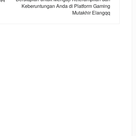
Keberuntungan Anda di Platform Gaming
Mutakhir Elangqq