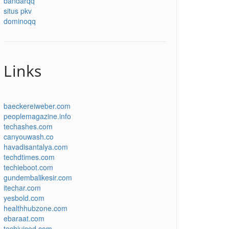
bandarqq
situs pkv
dominoqq
Links
baeckereiweber.com
peoplemagazine.info
techashes.com
canyouwash.co
havadisantalya.com
techdtimes.com
techieboot.com
gundembalikesir.com
itechar.com
yesbold.com
healthhubzone.com
ebaraat.com
techjuiced.com