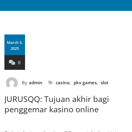
March 3,
2025
0
By
admin
casino
,
pkv games
,
slot
JURUSQQ: Tujuan akhir bagi
penggemar kasino online