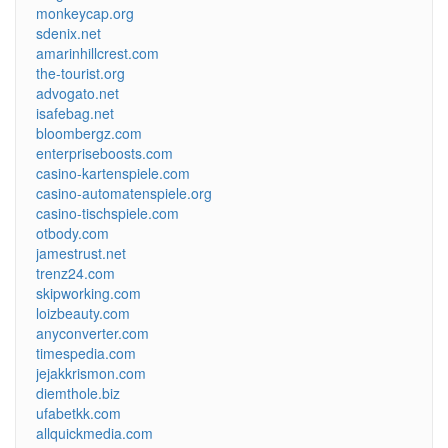
monkeycap.org
sdenix.net
amarinhillcrest.com
the-tourist.org
advogato.net
isafebag.net
bloombergz.com
enterpriseboosts.com
casino-kartenspiele.com
casino-automatenspiele.org
casino-tischspiele.com
otbody.com
jamestrust.net
trenz24.com
skipworking.com
loizbeauty.com
anyconverter.com
timespedia.com
jejakkrismon.com
diemthole.biz
ufabetkk.com
allquickmedia.com