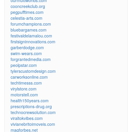
ourmultiworlds.com
cooncreekclub.org
pegpufftimes.com
celestia-arts.com
forumchampions.com
bluebargames.com
festivaldelamalou.com
firstsigninnovations.com
garberdodge.com
swim-wears.com
forgrantedmedia.com
peolpstar.com
tylerscustomdesign.com
carworksonline.com
techtimesss.com
virylstore.com
motorstell.com
health150years.com
prescriptions-drug.org
technocrewsolution.com
viraltokvibes.com
vivianebritoimoveis.com
magforbes.net