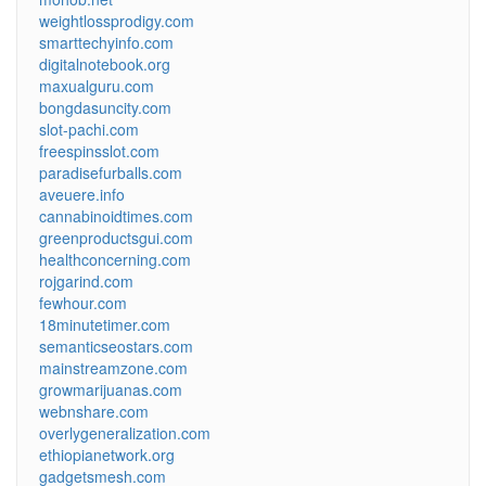
weightlossprodigy.com
smarttechyinfo.com
digitalnotebook.org
maxualguru.com
bongdasuncity.com
slot-pachi.com
freespinsslot.com
paradisefurballs.com
aveuere.info
cannabinoidtimes.com
greenproductsgui.com
healthconcerning.com
rojgarind.com
fewhour.com
18minutetimer.com
semanticseostars.com
mainstreamzone.com
growmarijuanas.com
webnshare.com
overlygeneralization.com
ethiopianetwork.org
gadgetsmesh.com