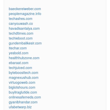
baeckereiweber.com
peoplemagazine.info
techashes.com
canyouwash.co
havadisantalya.com
techdtimes.com
techieboot.com
gundembalikesir.com
itechar.com
yesbold.com
healthhubzone.com
ebaraat.com
techjuiced.com
byteboosttech.com
magnexushub.com
virtuogoweb.com
biglotshours.com
buyliraglutide.com
onlinesafemeds.com
gyanibhandar.com
ufabetwarp.biz