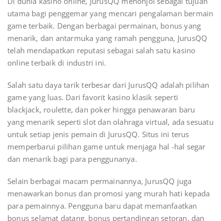
Di dunia kasino online, JurusQQ menonjol sebagai tujuan
utama bagi penggemar yang mencari pengalaman bermain
game terbaik. Dengan berbagai permainan, bonus yang
menarik, dan antarmuka yang ramah pengguna, JurusQQ
telah mendapatkan reputasi sebagai salah satu kasino
online terbaik di industri ini.
Salah satu daya tarik terbesar dari JurusQQ adalah pilihan
game yang luas. Dari favorit kasino klasik seperti
blackjack, roulette, dan poker hingga penawaran baru
yang menarik seperti slot dan olahraga virtual, ada sesuatu
untuk setiap jenis pemain di JurusQQ. Situs ini terus
memperbarui pilihan game untuk menjaga hal -hal segar
dan menarik bagi para penggunanya.
Selain berbagai macam permainannya, JurusQQ juga
menawarkan bonus dan promosi yang murah hati kepada
para pemainnya. Pengguna baru dapat memanfaatkan
bonus selamat datang, bonus pertandingan setoran, dan