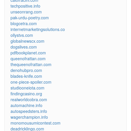
techpositive.info
unseonrang.com
pak-urdu-poetry.com
blogcetra.com
internetmarketingsolutions.co
ollystvs.com
globalnewscx.com
dogslives.com
pdfbookplanet.com
queenofrattan.com
thequeenofrattan.com
denohubpro.com
blades-knife.com
one-piece-spoiler.com
studiooneiota.com
findingcasino.org
realworldcobra.com
automachine.info
autospeedsters.info
wagerchampion.info
monomousumicontest.com
deadricklingo.com