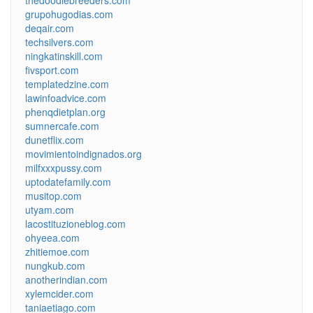
grupohugodias.com
deqair.com
techsilvers.com
ningkatinskill.com
fivsport.com
templatedzine.com
lawinfoadvice.com
phenqdietplan.org
sumnercafe.com
dunetflix.com
movimientoindignados.org
milfxxxpussy.com
uptodatefamily.com
musitop.com
utyam.com
lacostituzioneblog.com
ohyeea.com
zhitiemoe.com
nungkub.com
anotherindian.com
xylemcider.com
taniaetiago.com