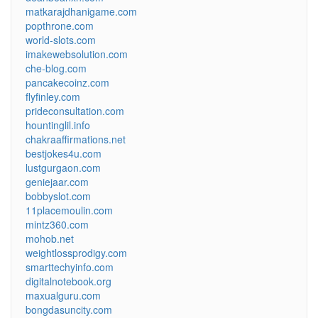
matkarajdhanigame.com
popthrone.com
world-slots.com
imakewebsolution.com
che-blog.com
pancakecoinz.com
flyfinley.com
prideconsultation.com
hountinglil.info
chakraaffirmations.net
bestjokes4u.com
lustgurgaon.com
geniejaar.com
bobbyslot.com
11placemoulin.com
mintz360.com
mohob.net
weightlossprodigy.com
smarttechyinfo.com
digitalnotebook.org
maxualguru.com
bongdasuncity.com