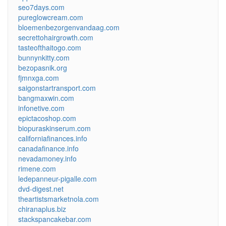
seo7days.com
pureglowcream.com
bloemenbezorgenvandaag.com
secrettohairgrowth.com
tasteofthaitogo.com
bunnynkitty.com
bezopasnik.org
fjmnxga.com
saigonstartransport.com
bangmaxwin.com
infonetive.com
epictacoshop.com
biopuraskinserum.com
californiafinances.info
canadafinance.info
nevadamoney.info
rimene.com
ledepanneur-pigalle.com
dvd-digest.net
theartistsmarketnola.com
chiranaplus.biz
stackspancakebar.com