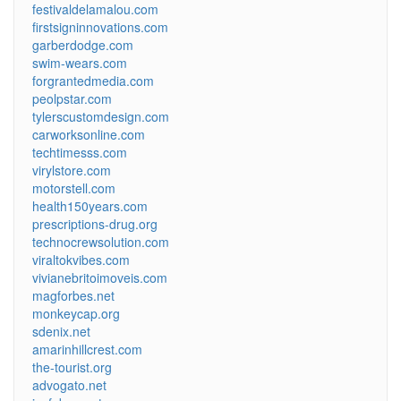
festivaldelamalou.com
firstsigninnovations.com
garberdodge.com
swim-wears.com
forgrantedmedia.com
peolpstar.com
tylerscustomdesign.com
carworksonline.com
techtimesss.com
virylstore.com
motorstell.com
health150years.com
prescriptions-drug.org
technocrewsolution.com
viraltokvibes.com
vivianebritoimoveis.com
magforbes.net
monkeycap.org
sdenix.net
amarinhillcrest.com
the-tourist.org
advogato.net