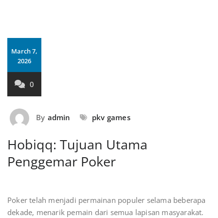
March 7,
2026
0
By
admin
pkv games
Hobiqq: Tujuan Utama
Penggemar Poker
Poker telah menjadi permainan populer selama beberapa
dekade, menarik pemain dari semua lapisan masyarakat.