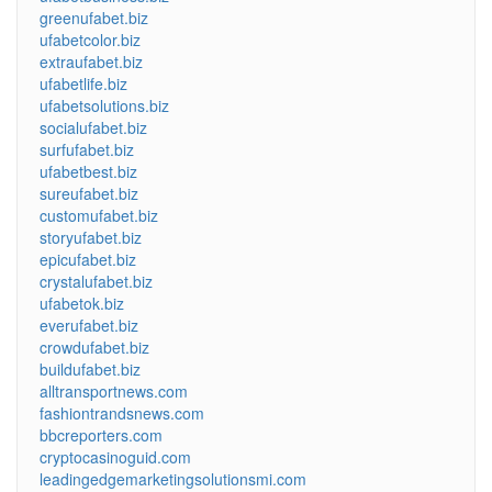
greenufabet.biz
ufabetcolor.biz
extraufabet.biz
ufabetlife.biz
ufabetsolutions.biz
socialufabet.biz
surfufabet.biz
ufabetbest.biz
sureufabet.biz
customufabet.biz
storyufabet.biz
epicufabet.biz
crystalufabet.biz
ufabetok.biz
everufabet.biz
crowdufabet.biz
buildufabet.biz
alltransportnews.com
fashiontrandsnews.com
bbcreporters.com
cryptocasinoguid.com
leadingedgemarketingsolutionsmi.com