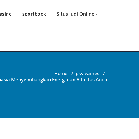
asino
sportbook
Situs Judi Online
Home
/
pkv games
/
asia Menyeimbangkan Energi dan Vitalitas Anda