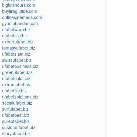
biglotshours.com
buyliraglutide.com
onlinesafemeds.com
gyanibhandar.com
ufabetwarp.biz
ufabetclip.biz
expertufabet.biz
fantasyufabet.biz
ufabetsiam.biz
swissufabet.biz
ufabetbusiness.biz
greenufabet.biz
ufabetcolor.biz
extraufabet.biz
ufabetlife.biz
ufabetsolutions.biz
socialufabet.biz
surfufabet.biz
ufabetbest.biz
sureufabet.biz
customufabet.biz
storyufabet.biz