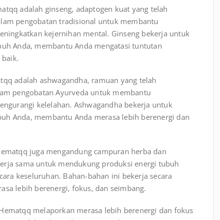
tqq adalah ginseng, adaptogen kuat yang telah
alam pengobatan tradisional untuk membantu
eningkatkan kejernihan mental. Ginseng bekerja untuk
ubuh Anda, membantu Anda mengatasi tuntutan
 baik.
tqq adalah ashwagandha, ramuan yang telah
alam pengobatan Ayurveda untuk membantu
mengurangi kelelahan. Ashwagandha bekerja untuk
uh Anda, membantu Anda merasa lebih berenergi dan
 Hematqq juga mengandung campuran herba dan
erja sama untuk mendukung produksi energi tubuh
cara keseluruhan. Bahan-bahan ini bekerja secara
sa lebih berenergi, fokus, dan seimbang.
Hematqq melaporkan merasa lebih berenergi dan fokus