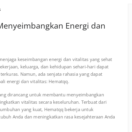
s
Menyeimbangkan Energi dan
, menjaga keseimbangan energi dan vitalitas yang sehat
ekerjaan, keluarga, dan kehidupan sehari-hari dapat
terkuras. Namun, ada senjata rahasia yang dapat
 energi dan vitalitas: Hematqq.
yang dirancang untuk membantu menyeimbangkan
ngkatkan vitalitas secara keseluruhan. Terbuat dari
umbuhan yang kuat, Hematqq bekerja untuk
tubuh Anda dan meningkatkan rasa kesejahteraan Anda