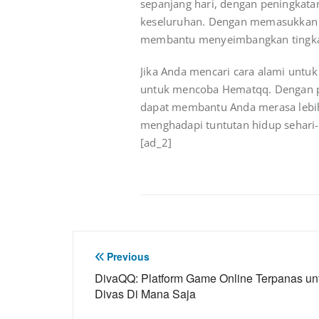
sepanjang hari, dengan peningkata
keseluruhan. Dengan memasukkan H
membantu menyeimbangkan tingkat 
Jika Anda mencari cara alami untuk
untuk mencoba Hematqq. Dengan p
dapat membantu Anda merasa lebi
menghadapi tuntutan hidup sehari-h
[ad_2]
Post
Previous
navigation
DivaQQ: Platform Game Online Terpanas un
Divas Di Mana Saja