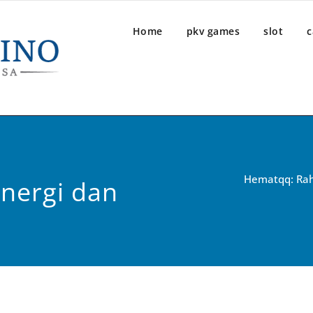
Home
pkv games
slot
c
ar di
nline yang
emulai
 mudah.
Hematqq: Rah
nergi dan