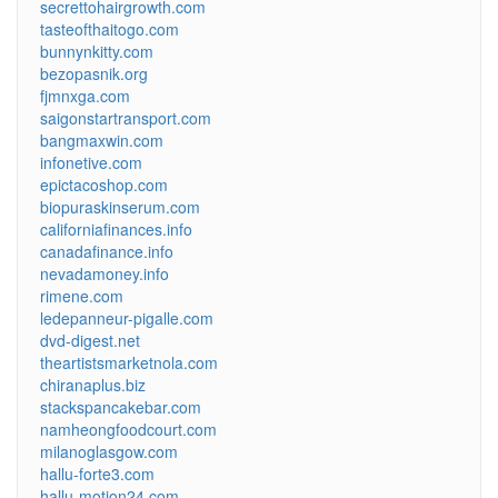
secrettohairgrowth.com
tasteofthaitogo.com
bunnynkitty.com
bezopasnik.org
fjmnxga.com
saigonstartransport.com
bangmaxwin.com
infonetive.com
epictacoshop.com
biopuraskinserum.com
californiafinances.info
canadafinance.info
nevadamoney.info
rimene.com
ledepanneur-pigalle.com
dvd-digest.net
theartistsmarketnola.com
chiranaplus.biz
stackspancakebar.com
namheongfoodcourt.com
milanoglasgow.com
hallu-forte3.com
hallu-motion24.com