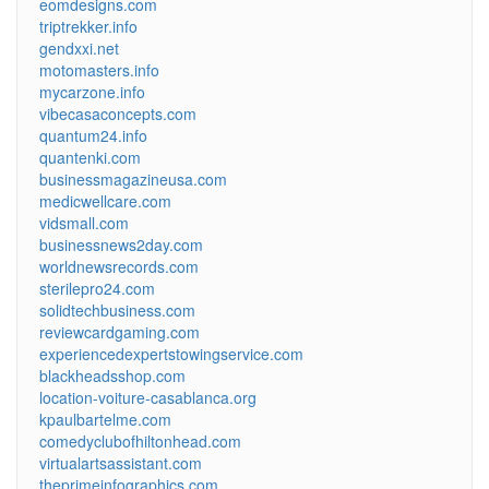
eomdesigns.com
triptrekker.info
gendxxi.net
motomasters.info
mycarzone.info
vibecasaconcepts.com
quantum24.info
quantenki.com
businessmagazineusa.com
medicwellcare.com
vidsmall.com
businessnews2day.com
worldnewsrecords.com
sterilepro24.com
solidtechbusiness.com
reviewcardgaming.com
experiencedexpertstowingservice.com
blackheadsshop.com
location-voiture-casablanca.org
kpaulbartelme.com
comedyclubofhiltonhead.com
virtualartsassistant.com
theprimeinfographics.com