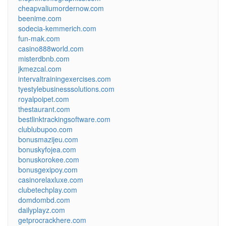
cheapvaliumordernow.com
beenime.com
sodecia-kemmerich.com
fun-mak.com
casino888world.com
misterdbnb.com
jkmezcal.com
intervaltrainingexercises.com
tyestylebusinesssolutions.com
royalpoipet.com
thestaurant.com
bestlinktrackingsoftware.com
clublubupoo.com
bonusmazijeu.com
bonuskyfojea.com
bonuskorokee.com
bonusgexipoy.com
casinorelaxluxe.com
clubetechplay.com
domdombd.com
dailyplayz.com
getprocrackhere.com