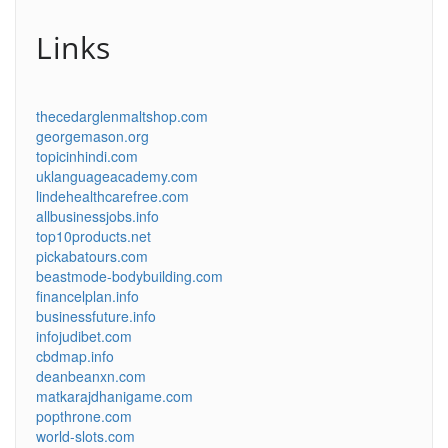
Links
thecedarglenmaltshop.com
georgemason.org
topicinhindi.com
uklanguageacademy.com
lindehealthcarefree.com
allbusinessjobs.info
top10products.net
pickabatours.com
beastmode-bodybuilding.com
financelplan.info
businessfuture.info
infojudibet.com
cbdmap.info
deanbeanxn.com
matkarajdhanigame.com
popthrone.com
world-slots.com