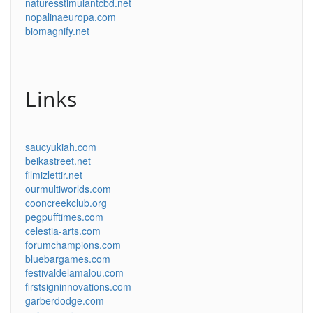
naturesstimulantcbd.net
nopalinaeuropa.com
biomagnify.net
Links
saucyukiah.com
beikastreet.net
filmizlettir.net
ourmultiworlds.com
cooncreekclub.org
pegpufftimes.com
celestia-arts.com
forumchampions.com
bluebargames.com
festivaldelamalou.com
firstsigninnovations.com
garberdodge.com