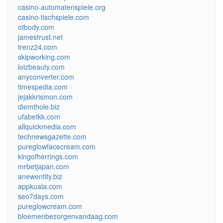
casino-automatenspiele.org
casino-tischspiele.com
otbody.com
jamestrust.net
trenz24.com
skipworking.com
loizbeauty.com
anyconverter.com
timespedia.com
jejakkrismon.com
diemthole.biz
ufabetkk.com
allquickmedia.com
technewsgazette.com
pureglowfacecream.com
kingofherrings.com
mrbetjapan.com
anewentity.biz
appkuala.com
seo7days.com
pureglowcream.com
bloemenbezorgenvandaag.com