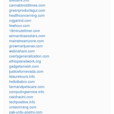
cannabinoidtimes.com
greenproductsgui.com
healthconcerning.com
rojgarind.com
fewhour.com
18minutetimer.com
semanticseostars.com
mainstreamzone.com
growmarijuanas.com
webnshare.com
overlygeneralization.com
ethiopianetwork.org
gadgetsmesh.com
justicefornevada.com
leisuretours.info
hellotbsbro.com
farmandpetscare.com
computingservice.info
caiofracini.com
techpositive.info
unseonrang.com
pak-urdu-poetry.com