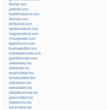
itechar.com
yesbold.com
healthhubzone.com
ebaraat.com
techjuiced.com
byteboosttech.com
magnexushub.com
virtuogoweb.com
biglotshours.com
buyliraglutide.com
onlinesafemeds.com
gyanibhandar.com
ufabetwarp.biz
ufabetclip.biz
expertufabet.biz
fantasyufabet.biz
ufabetsiam.biz
swissufabet.biz
ufabetbusiness.biz
greenufabet.biz
ufabetcolor.biz
extraufabet.biz