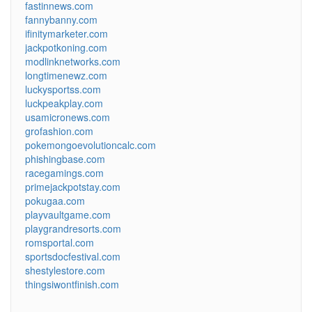
fastinnews.com
fannybanny.com
ifinitymarketer.com
jackpotkoning.com
modlinknetworks.com
longtimenewz.com
luckysportss.com
luckpeakplay.com
usamicronews.com
grofashion.com
pokemongoevolutioncalc.com
phishingbase.com
racegamings.com
primejackpotstay.com
pokugaa.com
playvaultgame.com
playgrandresorts.com
romsportal.com
sportsdocfestival.com
shestylestore.com
thingsiwontfinish.com