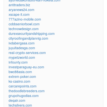
antitraders.biz
aryanews24.com
xscape-it.com
777azino-mobile.com
cobbseniorbowl.com
technowdesign.com
durexsecurityandshipping.com
cityroofingandplannig.com
ivdabergasa.com
juyultadesga.com
real-crypto-services.com
mypetzworld.com
infounty.com
investparaguay-eu.com
bwc88asia.com
extrem-poker.com
ks-casino.com
carcarepoints.com
thedoodlebreeders.com
grupohugodias.com
deqair.com
techsilvers.com