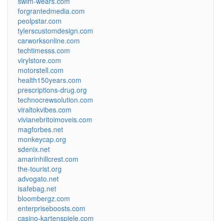
swim-wears.com
forgrantedmedia.com
peolpstar.com
tylerscustomdesign.com
carworksonline.com
techtimesss.com
virylstore.com
motorstell.com
health150years.com
prescriptions-drug.org
technocrewsolution.com
viraltokvibes.com
vivianebritoimoveis.com
magforbes.net
monkeycap.org
sdenix.net
amarinhillcrest.com
the-tourist.org
advogato.net
isafebag.net
bloombergz.com
enterpriseboosts.com
casino-kartenspiele.com