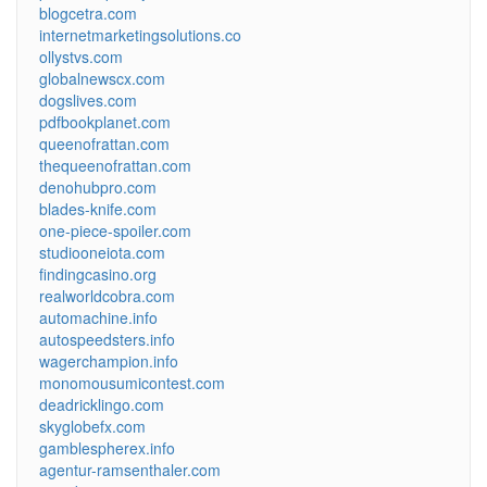
blogcetra.com
internetmarketingsolutions.co
ollystvs.com
globalnewscx.com
dogslives.com
pdfbookplanet.com
queenofrattan.com
thequeenofrattan.com
denohubpro.com
blades-knife.com
one-piece-spoiler.com
studiooneiota.com
findingcasino.org
realworldcobra.com
automachine.info
autospeedsters.info
wagerchampion.info
monomousumicontest.com
deadricklingo.com
skyglobefx.com
gamblespherex.info
agentur-ramsenthaler.com