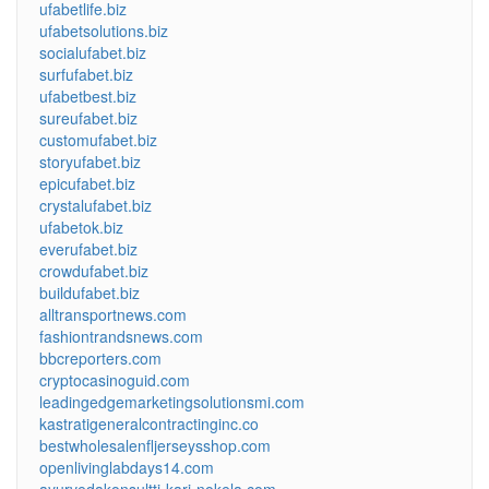
ufabetlife.biz
ufabetsolutions.biz
socialufabet.biz
surfufabet.biz
ufabetbest.biz
sureufabet.biz
customufabet.biz
storyufabet.biz
epicufabet.biz
crystalufabet.biz
ufabetok.biz
everufabet.biz
crowdufabet.biz
buildufabet.biz
alltransportnews.com
fashiontrandsnews.com
bbcreporters.com
cryptocasinoguid.com
leadingedgemarketingsolutionsmi.com
kastratigeneralcontractinginc.co
bestwholesalenfljerseysshop.com
openlivinglabdays14.com
ayurvedakonsultti-kari-nokela.com