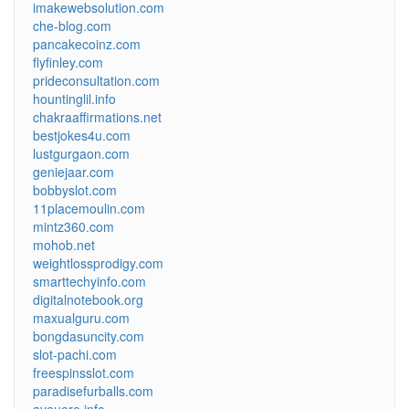
imakewebsolution.com
che-blog.com
pancakecoinz.com
flyfinley.com
prideconsultation.com
hountinglil.info
chakraaffirmations.net
bestjokes4u.com
lustgurgaon.com
geniejaar.com
bobbyslot.com
11placemoulin.com
mintz360.com
mohob.net
weightlossprodigy.com
smarttechyinfo.com
digitalnotebook.org
maxualguru.com
bongdasuncity.com
slot-pachi.com
freespinsslot.com
paradisefurballs.com
aveuere.info