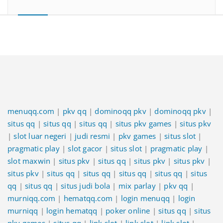
menuqq.com
|
pkv qq
|
dominoqq pkv
|
dominoqq pkv
|
situs qq
|
situs qq
|
situs qq
|
situs pkv games
|
situs pkv
|
slot luar negeri
|
judi resmi
|
pkv games
|
situs slot
|
pragmatic play
|
slot gacor
|
situs slot
|
pragmatic play
|
slot maxwin
|
situs pkv
|
situs qq
|
situs pkv
|
situs pkv
|
situs pkv
|
situs qq
|
situs qq
|
situs qq
|
situs qq
|
situs
qq
|
situs qq
|
situs judi bola
|
mix parlay
|
pkv qq
|
murniqq.com
|
hematqq.com
|
login menuqq
|
login
murniqq
|
login hematqq
|
poker online
|
situs qq
|
situs
pkv games
|
situs qq
|
link slot
|
link slot
|
link slot
|