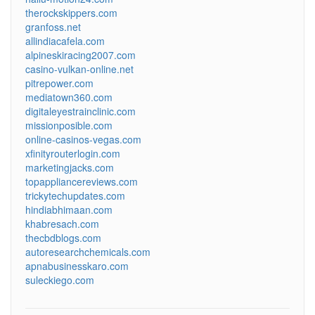
therockskippers.com
granfoss.net
allindiacafela.com
alpineskiracing2007.com
casino-vulkan-online.net
pitrepower.com
mediatown360.com
digitaleyestrainclinic.com
missionposible.com
online-casinos-vegas.com
xfinityrouterlogin.com
marketingjacks.com
topappliancereviews.com
trickytechupdates.com
hindiabhimaan.com
khabresach.com
thecbdblogs.com
autoresearchchemicals.com
apnabusinesskaro.com
suleckiego.com