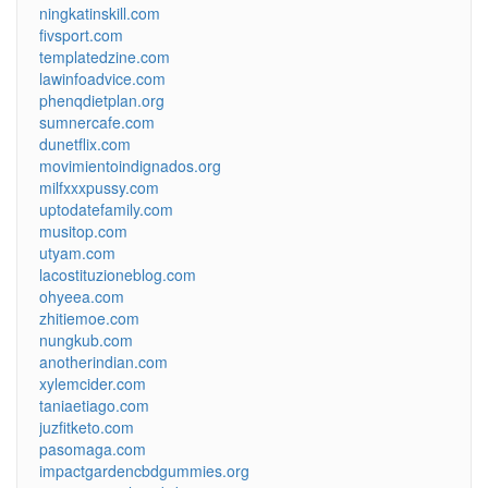
ningkatinskill.com
fivsport.com
templatedzine.com
lawinfoadvice.com
phenqdietplan.org
sumnercafe.com
dunetflix.com
movimientoindignados.org
milfxxxpussy.com
uptodatefamily.com
musitop.com
utyam.com
lacostituzioneblog.com
ohyeea.com
zhitiemoe.com
nungkub.com
anotherindian.com
xylemcider.com
taniaetiago.com
juzfitketo.com
pasomaga.com
impactgardencbdgummies.org