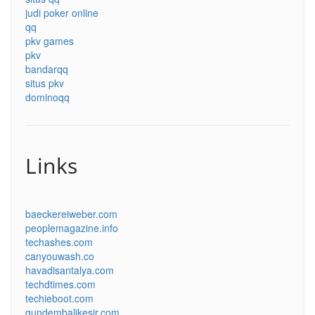
judi poker online
qq
pkv games
pkv
bandarqq
situs pkv
dominoqq
Links
baeckereiweber.com
peoplemagazine.info
techashes.com
canyouwash.co
havadisantalya.com
techdtimes.com
techieboot.com
gundembalikesir.com