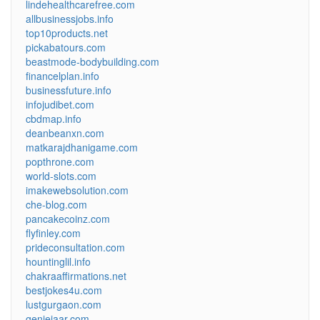
lindehealthcarefree.com
allbusinessjobs.info
top10products.net
pickabatours.com
beastmode-bodybuilding.com
financelplan.info
businessfuture.info
infojudibet.com
cbdmap.info
deanbeanxn.com
matkarajdhanigame.com
popthrone.com
world-slots.com
imakewebsolution.com
che-blog.com
pancakecoinz.com
flyfinley.com
prideconsultation.com
hountinglil.info
chakraaffirmations.net
bestjokes4u.com
lustgurgaon.com
geniejaar.com