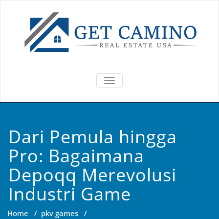
Skip
to
content
Cara Mudah
Pelajari cara mudah
mendaftar di situs judi online
TOGGLE NAVIGATION
Mendaftar di
yang gampang menang. Ikuti
panduan ini untuk memulai
Situs Judi
petualangan bermain Anda
Online
Dari Pemula hingga
dengan cepat dan mudah.
Pro: Bagaimana
Gampang
Depoqq Merevolusi
Menang
Industri Game
Home
/
pkv games
/