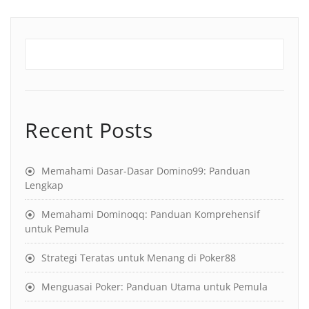
Recent Posts
Memahami Dasar-Dasar Domino99: Panduan
Lengkap
Memahami Dominoqq: Panduan Komprehensif
untuk Pemula
Strategi Teratas untuk Menang di Poker88
Menguasai Poker: Panduan Utama untuk Pemula