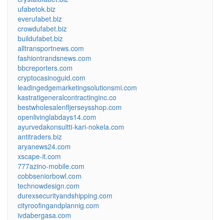
ufabetok.biz
everufabet.biz
crowdufabet.biz
buildufabet.biz
alltransportnews.com
fashiontrandsnews.com
bbcreporters.com
cryptocasinoguid.com
leadingedgemarketingsolutionsmi.com
kastratigeneralcontractinginc.co
bestwholesalenfljerseysshop.com
openlivinglabdays14.com
ayurvedakonsultti-kari-nokela.com
antitraders.biz
aryanews24.com
xscape-it.com
777azino-mobile.com
cobbseniorbowl.com
technowdesign.com
durexsecurityandshipping.com
cityroofingandplannig.com
ivdabergasa.com