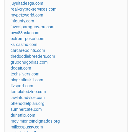
juyultadesga.com
real-crypto-services.com
mypetzworld.com
infounty.com
investparaguay-eu.com
bwc88asia.com
extrem-poker.com
ks-casino.com
carcarepoints.com
thedoodlebreeders.com
grupohugodias.com
deqair.com
techsilvers.com
ningkatinskill.com
fivsport.com
templatedzine.com
lawinfoadvice.com
phenqdietplan.org
sumnercafe.com
dunetflix.com
movimientoindignados.org
milfxxxpussy.com