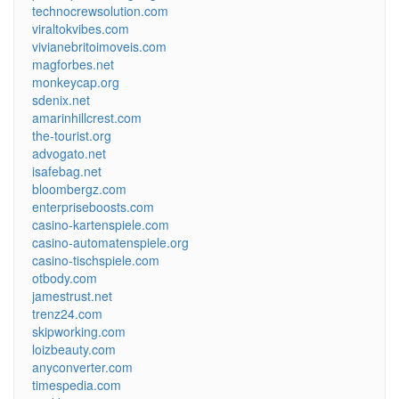
technocrewsolution.com
viraltokvibes.com
vivianebritoimoveis.com
magforbes.net
monkeycap.org
sdenix.net
amarinhillcrest.com
the-tourist.org
advogato.net
isafebag.net
bloombergz.com
enterpriseboosts.com
casino-kartenspiele.com
casino-automatenspiele.org
casino-tischspiele.com
otbody.com
jamestrust.net
trenz24.com
skipworking.com
loizbeauty.com
anyconverter.com
timespedia.com