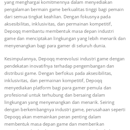
yang menghargai komitmennya dalam menyediakan
pengalaman bermain game berkualitas tinggi bagi pemain
dari semua tingkat keahlian. Dengan fokusnya pada
aksesibilitas, inklusivitas, dan permainan kompetitif,
Depoqq membantu membentuk masa depan industri
game dan menciptakan lingkungan yang lebih menarik dan
menyenangkan bagi para gamer di seluruh dunia.
Kesimpulannya, Depoqq merevolusi industri game dengan
pendekatan inovatifnya terhadap pengembangan dan
distribusi game. Dengan berfokus pada aksesibilitas,
inklusivitas, dan permainan kompetitif, Depoqq
menyediakan platform bagi para gamer pemula dan
profesional untuk terhubung dan bersaing dalam
lingkungan yang menyenangkan dan menarik. Seiring
dengan berkembangnya industri game, perusahaan seperti
Depoqq akan memainkan peran penting dalam
membentuk masa depan game dan memberikan