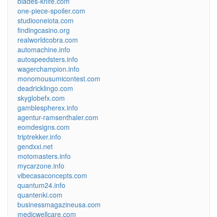
blades-knife.com
one-piece-spoiler.com
studiooneiota.com
findingcasino.org
realworldcobra.com
automachine.info
autospeedsters.info
wagerchampion.info
monomousumicontest.com
deadricklingo.com
skyglobefx.com
gamblespherex.info
agentur-ramsenthaler.com
eomdesigns.com
triptrekker.info
gendxxi.net
motomasters.info
mycarzone.info
vibecasaconcepts.com
quantum24.info
quantenki.com
businessmagazineusa.com
medicwellcare.com