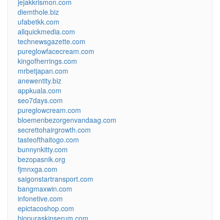
jejakkrismon.com
diemthole.biz
ufabetkk.com
allquickmedia.com
technewsgazette.com
pureglowfacecream.com
kingofherrings.com
mrbetjapan.com
anewentity.biz
appkuala.com
seo7days.com
pureglowcream.com
bloemenbezorgenvandaag.com
secrettohairgrowth.com
tasteofthaitogo.com
bunnynkitty.com
bezopasnik.org
fjmnxga.com
saigonstartransport.com
bangmaxwin.com
infonetive.com
epictacoshop.com
biopuraskinserum.com