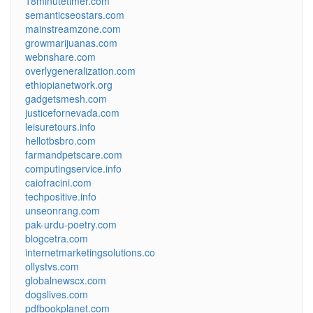
18minutetimer.com
semanticseostars.com
mainstreamzone.com
growmarijuanas.com
webnshare.com
overlygeneralization.com
ethiopianetwork.org
gadgetsmesh.com
justicefornevada.com
leisuretours.info
hellotbsbro.com
farmandpetscare.com
computingservice.info
caiofracini.com
techpositive.info
unseonrang.com
pak-urdu-poetry.com
blogcetra.com
internetmarketingsolutions.co
ollystvs.com
globalnewscx.com
dogslives.com
pdfbookplanet.com