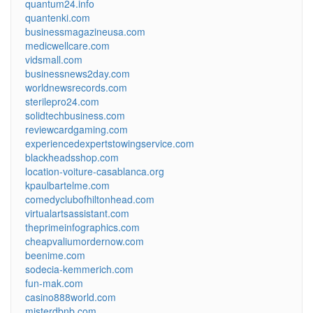
quantum24.info
quantenki.com
businessmagazineusa.com
medicwellcare.com
vidsmall.com
businessnews2day.com
worldnewsrecords.com
sterilepro24.com
solidtechbusiness.com
reviewcardgaming.com
experiencedexpertstowingservice.com
blackheadsshop.com
location-voiture-casablanca.org
kpaulbartelme.com
comedyclubofhiltonhead.com
virtualartsassistant.com
theprimeinfographics.com
cheapvaliumordernow.com
beenime.com
sodecia-kemmerich.com
fun-mak.com
casino888world.com
misterdbnb.com