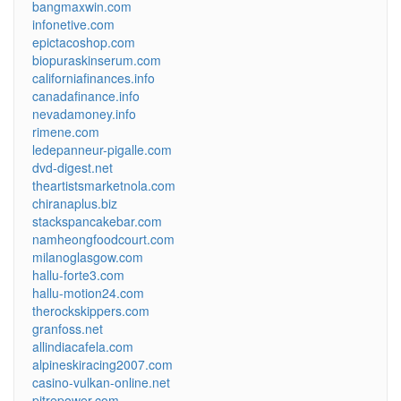
bangmaxwin.com
infonetive.com
epictacoshop.com
biopuraskinserum.com
californiafinances.info
canadafinance.info
nevadamoney.info
rimene.com
ledepanneur-pigalle.com
dvd-digest.net
theartistsmarketnola.com
chiranaplus.biz
stackspancakebar.com
namheongfoodcourt.com
milanoglasgow.com
hallu-forte3.com
hallu-motion24.com
therockskippers.com
granfoss.net
allindiacafela.com
alpineskiracing2007.com
casino-vulkan-online.net
pitrepower.com