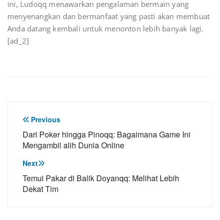
ini, Ludoqq menawarkan pengalaman bermain yang
menyenangkan dan bermanfaat yang pasti akan membuat
Anda datang kembali untuk menonton lebih banyak lagi.
[ad_2]
Post
Previous
navigation
Dari Poker hingga Pinoqq: Bagaimana Game Ini
Mengambil alih Dunia Online
Next
Temui Pakar di Balik Doyanqq: Melihat Lebih
Dekat Tim