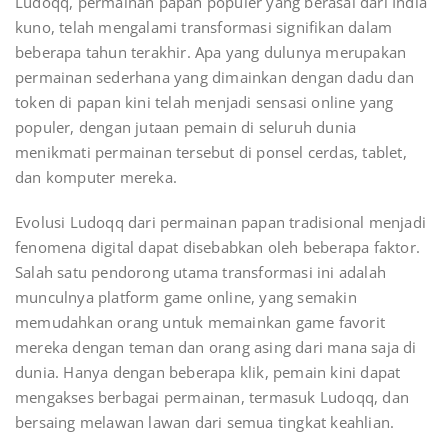
Ludoqq, permainan papan populer yang berasal dari India
kuno, telah mengalami transformasi signifikan dalam
beberapa tahun terakhir. Apa yang dulunya merupakan
permainan sederhana yang dimainkan dengan dadu dan
token di papan kini telah menjadi sensasi online yang
populer, dengan jutaan pemain di seluruh dunia
menikmati permainan tersebut di ponsel cerdas, tablet,
dan komputer mereka.
Evolusi Ludoqq dari permainan papan tradisional menjadi
fenomena digital dapat disebabkan oleh beberapa faktor.
Salah satu pendorong utama transformasi ini adalah
munculnya platform game online, yang semakin
memudahkan orang untuk memainkan game favorit
mereka dengan teman dan orang asing dari mana saja di
dunia. Hanya dengan beberapa klik, pemain kini dapat
mengakses berbagai permainan, termasuk Ludoqq, dan
bersaing melawan lawan dari semua tingkat keahlian.