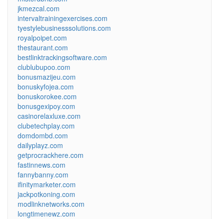
jkmezcal.com
intervaltrainingexercises.com
tyestylebusinesssolutions.com
royalpoipet.com
thestaurant.com
bestlinktrackingsoftware.com
clublubupoo.com
bonusmazijeu.com
bonuskyfojea.com
bonuskorokee.com
bonusgexipoy.com
casinorelaxluxe.com
clubetechplay.com
domdombd.com
dailyplayz.com
getprocrackhere.com
fastinnews.com
fannybanny.com
ifinitymarketer.com
jackpotkoning.com
modlinknetworks.com
longtimenewz.com