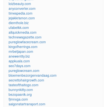
loizbeauty.com
anyconverter.com
timespedia.com
jejakkrismon.com
diemthole.biz
ufabetkk.com
allquickmedia.com
technewsgazette.com
pureglowfacecream.com
kingofherrings.com
mrbetjapan.com
anewentity.biz
appkuala.com
seo7days.com
pureglowcream.com
bloemenbezorgenvandaag.com
secrettohairgrowth.com
tasteofthaitogo.com
bunnynkitty.com
bezopasnik.org
fjmnxga.com
saigonstartransport.com