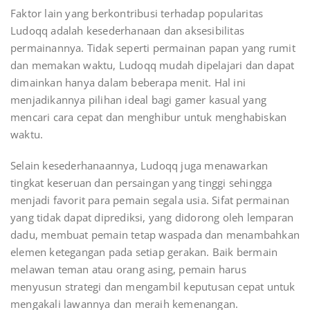
Faktor lain yang berkontribusi terhadap popularitas
Ludoqq adalah kesederhanaan dan aksesibilitas
permainannya. Tidak seperti permainan papan yang rumit
dan memakan waktu, Ludoqq mudah dipelajari dan dapat
dimainkan hanya dalam beberapa menit. Hal ini
menjadikannya pilihan ideal bagi gamer kasual yang
mencari cara cepat dan menghibur untuk menghabiskan
waktu.
Selain kesederhanaannya, Ludoqq juga menawarkan
tingkat keseruan dan persaingan yang tinggi sehingga
menjadi favorit para pemain segala usia. Sifat permainan
yang tidak dapat diprediksi, yang didorong oleh lemparan
dadu, membuat pemain tetap waspada dan menambahkan
elemen ketegangan pada setiap gerakan. Baik bermain
melawan teman atau orang asing, pemain harus
menyusun strategi dan mengambil keputusan cepat untuk
mengakali lawannya dan meraih kemenangan.