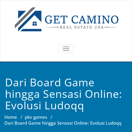
Skip
to
content
Cara Mudah
Pelajari cara mudah
mendaftar di situs judi online
TOGGLE NAVIGATION
Mendaftar di
yang gampang menang. Ikuti
panduan ini untuk memulai
Situs Judi
petualangan bermain Anda
Online
Dari Board Game
dengan cepat dan mudah.
hingga Sensasi Online:
Gampang
Evolusi Ludoqq
Menang
Home
/
pkv games
/
Dari Board Game hingga Sensasi Online: Evolusi Ludoqq