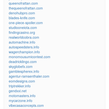
queenofrattan.com
thequeenofrattan.com
denohubpro.com
blades-knife.com
one-piece-spoiler.com
studiooneiota.com
findingcasino.org
realworldcobra.com
automachine.info
autospeedsters.info
wagerchampion.info
monomousumicontest.com
deadricklingo.com
skyglobefx.com
gamblespherex.info
agentur-ramsenthaler.com
eomdesigns.com
triptrekker.info
gendxxi.net
motomasters.info
mycarzone.info
vibecasaconcepts.com