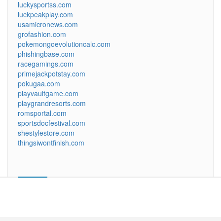
luckysportss.com
luckpeakplay.com
usamicronews.com
grofashion.com
pokemongoevolutioncalc.com
phishingbase.com
racegamings.com
primejackpotstay.com
pokugaa.com
playvaultgame.com
playgrandresorts.com
romsportal.com
sportsdocfestival.com
shestylestore.com
thingsiwontfinish.com