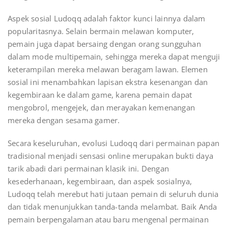
Aspek sosial Ludoqq adalah faktor kunci lainnya dalam
popularitasnya. Selain bermain melawan komputer,
pemain juga dapat bersaing dengan orang sungguhan
dalam mode multipemain, sehingga mereka dapat menguji
keterampilan mereka melawan beragam lawan. Elemen
sosial ini menambahkan lapisan ekstra kesenangan dan
kegembiraan ke dalam game, karena pemain dapat
mengobrol, mengejek, dan merayakan kemenangan
mereka dengan sesama gamer.
Secara keseluruhan, evolusi Ludoqq dari permainan papan
tradisional menjadi sensasi online merupakan bukti daya
tarik abadi dari permainan klasik ini. Dengan
kesederhanaan, kegembiraan, dan aspek sosialnya,
Ludoqq telah merebut hati jutaan pemain di seluruh dunia
dan tidak menunjukkan tanda-tanda melambat. Baik Anda
pemain berpengalaman atau baru mengenal permainan