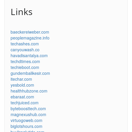
Links
baeckereiweber.com
peoplemagazine.info
techashes.com
canyouwash.co
havadisantalya.com
techdtimes.com
techieboot.com
gundembalikesir.com
itechar.com
yesbold.com
healthhubzone.com
ebaraat.com
techjuiced.com
byteboosttech.com
magnexushub.com
virtuogoweb.com
biglotshours.com
buyliraglutide.com