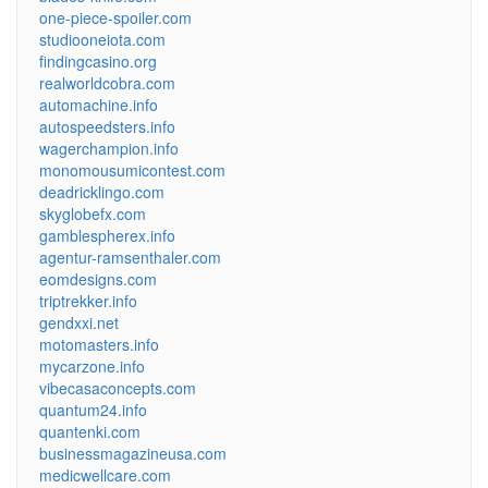
one-piece-spoiler.com
studiooneiota.com
findingcasino.org
realworldcobra.com
automachine.info
autospeedsters.info
wagerchampion.info
monomousumicontest.com
deadricklingo.com
skyglobefx.com
gamblespherex.info
agentur-ramsenthaler.com
eomdesigns.com
triptrekker.info
gendxxi.net
motomasters.info
mycarzone.info
vibecasaconcepts.com
quantum24.info
quantenki.com
businessmagazineusa.com
medicwellcare.com