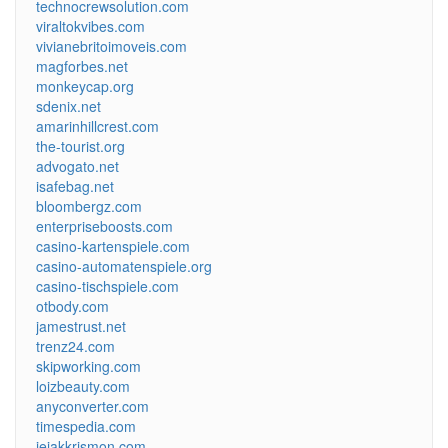
technocrewsolution.com
viraltokvibes.com
vivianebritoimoveis.com
magforbes.net
monkeycap.org
sdenix.net
amarinhillcrest.com
the-tourist.org
advogato.net
isafebag.net
bloombergz.com
enterpriseboosts.com
casino-kartenspiele.com
casino-automatenspiele.org
casino-tischspiele.com
otbody.com
jamestrust.net
trenz24.com
skipworking.com
loizbeauty.com
anyconverter.com
timespedia.com
jejakkrismon.com