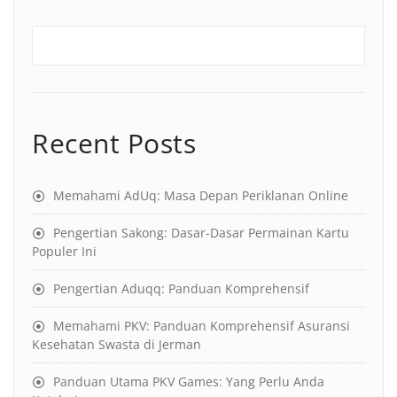
Recent Posts
Memahami AdUq: Masa Depan Periklanan Online
Pengertian Sakong: Dasar-Dasar Permainan Kartu
Populer Ini
Pengertian Aduqq: Panduan Komprehensif
Memahami PKV: Panduan Komprehensif Asuransi
Kesehatan Swasta di Jerman
Panduan Utama PKV Games: Yang Perlu Anda