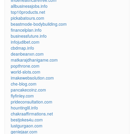
allbusinessjobs.info
top10products.net
pickabatours.com
beastmode-bodybuilding.com
financelplan.info
businessfuture.info
infojudibet.com
cbdmap.info
deanbeanxn.com
matkarajdhanigame.com
popthrone.com
world-slots.com
imakewebsolution.com
che-blog.com
pancakecoinz.com
flyfinley.com
prideconsultation.com
hountinglil.info
chakraaffirmations.net
bestjokes4u.com
lustgurgaon.com
geniejaar.com