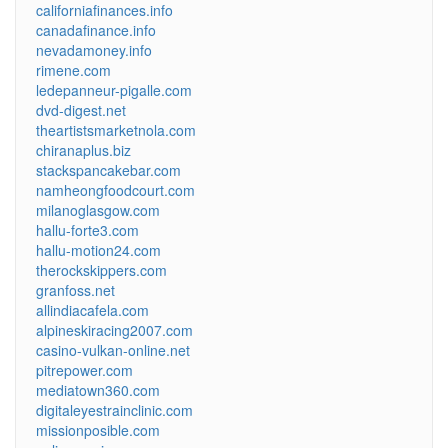
californiafinances.info
canadafinance.info
nevadamoney.info
rimene.com
ledepanneur-pigalle.com
dvd-digest.net
theartistsmarketnola.com
chiranaplus.biz
stackspancakebar.com
namheongfoodcourt.com
milanoglasgow.com
hallu-forte3.com
hallu-motion24.com
therockskippers.com
granfoss.net
allindiacafela.com
alpineskiracing2007.com
casino-vulkan-online.net
pitrepower.com
mediatown360.com
digitaleyestrainclinic.com
missionposible.com