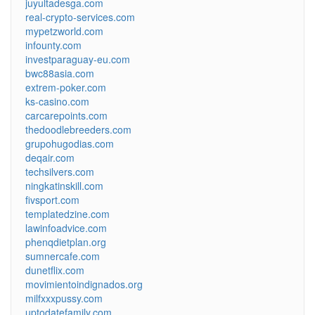
juyultadesga.com
real-crypto-services.com
mypetzworld.com
infounty.com
investparaguay-eu.com
bwc88asia.com
extrem-poker.com
ks-casino.com
carcarepoints.com
thedoodlebreeders.com
grupohugodias.com
deqair.com
techsilvers.com
ningkatinskill.com
fivsport.com
templatedzine.com
lawinfoadvice.com
phenqdietplan.org
sumnercafe.com
dunetflix.com
movimientoindignados.org
milfxxxpussy.com
uptodatefamily.com