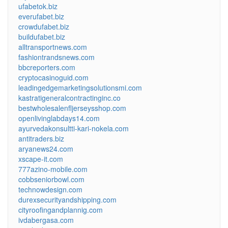
ufabetok.biz
everufabet.biz
crowdufabet.biz
buildufabet.biz
alltransportnews.com
fashiontrandsnews.com
bbcreporters.com
cryptocasinoguid.com
leadingedgemarketingsolutionsmi.com
kastratigeneralcontractinginc.co
bestwholesalenfljerseysshop.com
openlivinglabdays14.com
ayurvedakonsultti-kari-nokela.com
antitraders.biz
aryanews24.com
xscape-it.com
777azino-mobile.com
cobbseniorbowl.com
technowdesign.com
durexsecurityandshipping.com
cityroofingandplannig.com
ivdabergasa.com