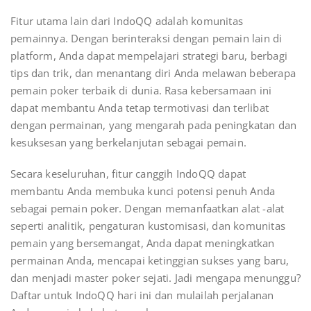
Fitur utama lain dari IndoQQ adalah komunitas
pemainnya. Dengan berinteraksi dengan pemain lain di
platform, Anda dapat mempelajari strategi baru, berbagi
tips dan trik, dan menantang diri Anda melawan beberapa
pemain poker terbaik di dunia. Rasa kebersamaan ini
dapat membantu Anda tetap termotivasi dan terlibat
dengan permainan, yang mengarah pada peningkatan dan
kesuksesan yang berkelanjutan sebagai pemain.
Secara keseluruhan, fitur canggih IndoQQ dapat
membantu Anda membuka kunci potensi penuh Anda
sebagai pemain poker. Dengan memanfaatkan alat -alat
seperti analitik, pengaturan kustomisasi, dan komunitas
pemain yang bersemangat, Anda dapat meningkatkan
permainan Anda, mencapai ketinggian sukses yang baru,
dan menjadi master poker sejati. Jadi mengapa menunggu?
Daftar untuk IndoQQ hari ini dan mulailah perjalanan