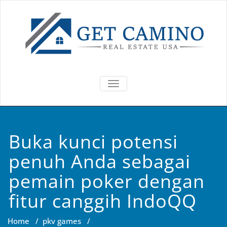
Skip
to
content
Cara Mudah
Pelajari cara mudah
mendaftar di situs judi online
TOGGLE NAVIGATION
Mendaftar di
yang gampang menang. Ikuti
panduan ini untuk memulai
Situs Judi
petualangan bermain Anda
Online
Buka kunci potensi
dengan cepat dan mudah.
penuh Anda sebagai
Gampang
pemain poker dengan
Menang
fitur canggih IndoQQ
Home
/
pkv games
/