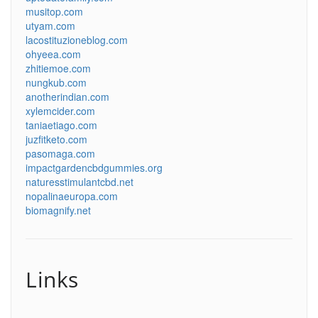
musitop.com
utyam.com
lacostituzioneblog.com
ohyeea.com
zhitiemoe.com
nungkub.com
anotherindian.com
xylemcider.com
taniaetiago.com
juzfitketo.com
pasomaga.com
impactgardencbdgummies.org
naturesstimulantcbd.net
nopalinaeuropa.com
biomagnify.net
Links