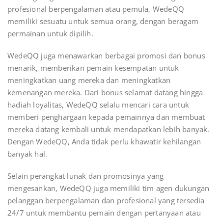
profesional berpengalaman atau pemula, WedeQQ
memiliki sesuatu untuk semua orang, dengan beragam
permainan untuk dipilih.
WedeQQ juga menawarkan berbagai promosi dan bonus
menarik, memberikan pemain kesempatan untuk
meningkatkan uang mereka dan meningkatkan
kemenangan mereka. Dari bonus selamat datang hingga
hadiah loyalitas, WedeQQ selalu mencari cara untuk
memberi penghargaan kepada pemainnya dan membuat
mereka datang kembali untuk mendapatkan lebih banyak.
Dengan WedeQQ, Anda tidak perlu khawatir kehilangan
banyak hal.
Selain perangkat lunak dan promosinya yang
mengesankan, WedeQQ juga memiliki tim agen dukungan
pelanggan berpengalaman dan profesional yang tersedia
24/7 untuk membantu pemain dengan pertanyaan atau