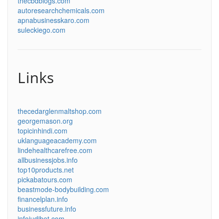
thecbdblogs.com
autoresearchchemicals.com
apnabusinesskaro.com
suleckiego.com
Links
thecedarglenmaltshop.com
georgemason.org
topicinhindi.com
uklanguageacademy.com
lindehealthcarefree.com
allbusinessjobs.info
top10products.net
pickabatours.com
beastmode-bodybuilding.com
financelplan.info
businessfuture.info
infojudibet.com