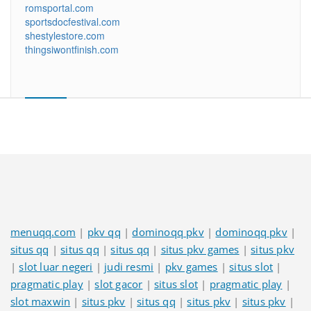
romsportal.com
sportsdocfestival.com
shestylestore.com
thingsiwontfinish.com
menuqq.com
|
pkv qq
|
dominoqq pkv
|
dominoqq pkv
|
situs qq
|
situs qq
|
situs qq
|
situs pkv games
|
situs pkv
|
slot luar negeri
|
judi resmi
|
pkv games
|
situs slot
|
pragmatic play
|
slot gacor
|
situs slot
|
pragmatic play
|
slot maxwin
|
situs pkv
|
situs qq
|
situs pkv
|
situs pkv
|