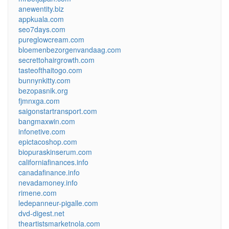
anewentity.biz
appkuala.com
seo7days.com
pureglowcream.com
bloemenbezorgenvandaag.com
secrettohairgrowth.com
tasteofthaitogo.com
bunnynkitty.com
bezopasnik.org
fjmnxga.com
saigonstartransport.com
bangmaxwin.com
infonetive.com
epictacoshop.com
biopuraskinserum.com
californiafinances.info
canadafinance.info
nevadamoney.info
rimene.com
ledepanneur-pigalle.com
dvd-digest.net
theartistsmarketnola.com