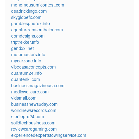
monomousumicontest.com
deadricklingo.com
skyglobefx.com
gamblespherex.info
agentur-ramsenthaler.com
eomdesigns.com
triptrekker.info
gendxxi.net
motomasters.info
mycarzone.info
vibecasaconcepts.com
quantum24.info
quantenki.com
businessmagazineusa.com
medicwellcare.com
vidsmall.com
businessnews2day.com
worldnewsrecords.com
sterilepro24.com
solidtechbusiness.com
reviewcardgaming.com
experiencedexpertstowingservice.com