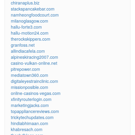
chiranaplus.biz
stackspancakebar.com
namheongfoodcourt.com
milanoglasgow.com
hallu-forte3.com
hallu-motion24.com
therockskippers.com
granfoss.net
allindiacafela.com
alpineskiracing2007.com
casino-vulkan-online.net
pitrepower.com
mediatown360.com
digitaleyestrainclinic.com
missionposible.com
online-casinos-vegas.com
xfinityrouterlogin.com
marketingjacks.com
topappliancereviews.com
trickytechupdates.com
hindiabhimaan.com
khabresach.com