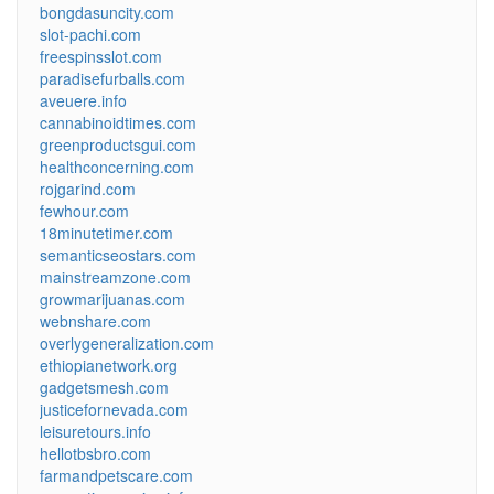
bongdasuncity.com
slot-pachi.com
freespinsslot.com
paradisefurballs.com
aveuere.info
cannabinoidtimes.com
greenproductsgui.com
healthconcerning.com
rojgarind.com
fewhour.com
18minutetimer.com
semanticseostars.com
mainstreamzone.com
growmarijuanas.com
webnshare.com
overlygeneralization.com
ethiopianetwork.org
gadgetsmesh.com
justicefornevada.com
leisuretours.info
hellotbsbro.com
farmandpetscare.com