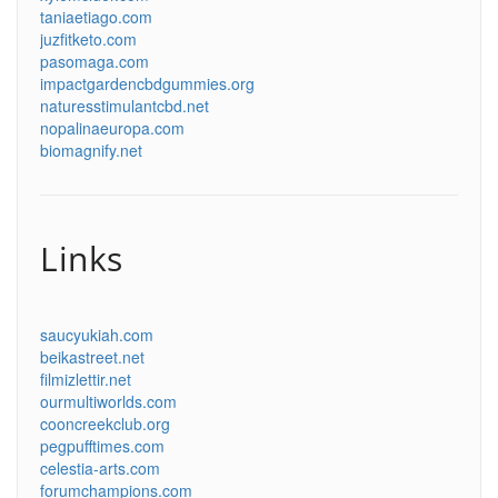
taniaetiago.com
juzfitketo.com
pasomaga.com
impactgardencbdgummies.org
naturesstimulantcbd.net
nopalinaeuropa.com
biomagnify.net
Links
saucyukiah.com
beikastreet.net
filmizlettir.net
ourmultiworlds.com
cooncreekclub.org
pegpufftimes.com
celestia-arts.com
forumchampions.com