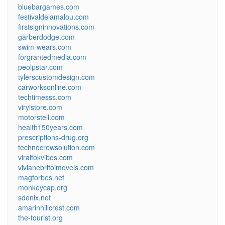
bluebargames.com
festivaldelamalou.com
firstsigninnovations.com
garberdodge.com
swim-wears.com
forgrantedmedia.com
peolpstar.com
tylerscustomdesign.com
carworksonline.com
techtimesss.com
virylstore.com
motorstell.com
health150years.com
prescriptions-drug.org
technocrewsolution.com
viraltokvibes.com
vivianebritoimoveis.com
magforbes.net
monkeycap.org
sdenix.net
amarinhillcrest.com
the-tourist.org