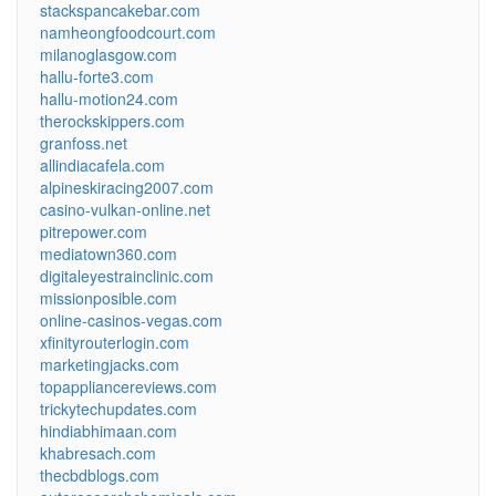
stackspancakebar.com
namheongfoodcourt.com
milanoglasgow.com
hallu-forte3.com
hallu-motion24.com
therockskippers.com
granfoss.net
allindiacafela.com
alpineskiracing2007.com
casino-vulkan-online.net
pitrepower.com
mediatown360.com
digitaleyestrainclinic.com
missionposible.com
online-casinos-vegas.com
xfinityrouterlogin.com
marketingjacks.com
topappliancereviews.com
trickytechupdates.com
hindiabhimaan.com
khabresach.com
thecbdblogs.com