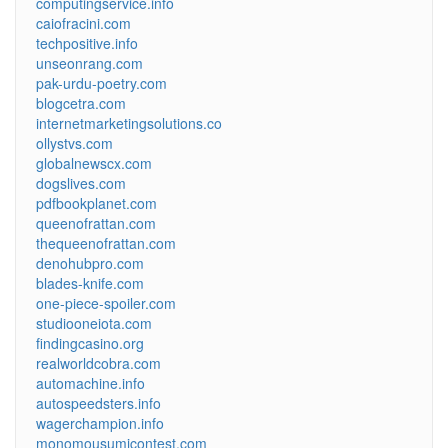
computingservice.info
caiofracini.com
techpositive.info
unseonrang.com
pak-urdu-poetry.com
blogcetra.com
internetmarketingsolutions.co
ollystvs.com
globalnewscx.com
dogslives.com
pdfbookplanet.com
queenofrattan.com
thequeenofrattan.com
denohubpro.com
blades-knife.com
one-piece-spoiler.com
studiooneiota.com
findingcasino.org
realworldcobra.com
automachine.info
autospeedsters.info
wagerchampion.info
monomousumicontest.com