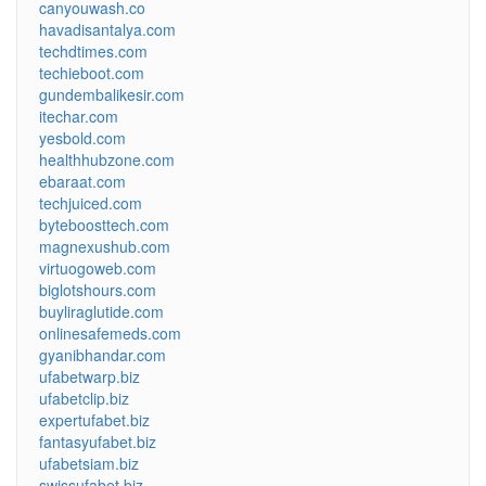
canyouwash.co
havadisantalya.com
techdtimes.com
techieboot.com
gundembalikesir.com
itechar.com
yesbold.com
healthhubzone.com
ebaraat.com
techjuiced.com
byteboosttech.com
magnexushub.com
virtuogoweb.com
biglotshours.com
buyliraglutide.com
onlinesafemeds.com
gyanibhandar.com
ufabetwarp.biz
ufabetclip.biz
expertufabet.biz
fantasyufabet.biz
ufabetsiam.biz
swissufabet.biz