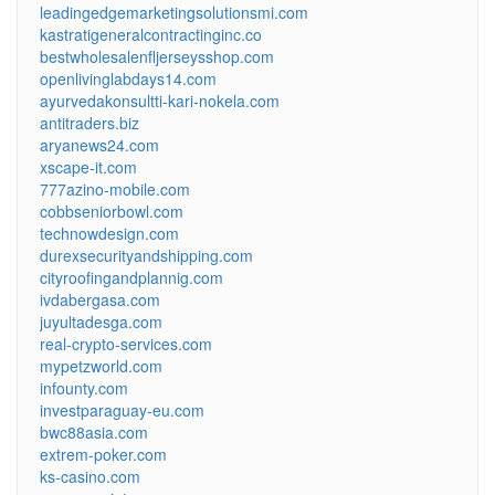
leadingedgemarketingsolutionsmi.com
kastratigeneralcontractinginc.co
bestwholesalenfljerseysshop.com
openlivinglabdays14.com
ayurvedakonsultti-kari-nokela.com
antitraders.biz
aryanews24.com
xscape-it.com
777azino-mobile.com
cobbseniorbowl.com
technowdesign.com
durexsecurityandshipping.com
cityroofingandplannig.com
ivdabergasa.com
juyultadesga.com
real-crypto-services.com
mypetzworld.com
infounty.com
investparaguay-eu.com
bwc88asia.com
extrem-poker.com
ks-casino.com