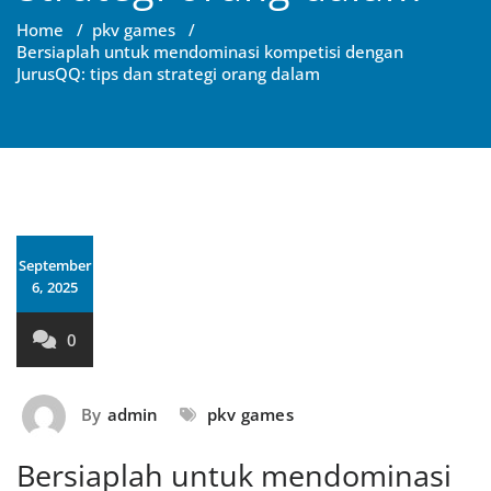
Home
/
pkv games
/
Bersiaplah untuk mendominasi kompetisi dengan
JurusQQ: tips dan strategi orang dalam
September
6, 2025
0
By
admin
pkv games
Bersiaplah untuk mendominasi