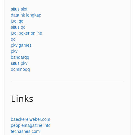
situs slot
data hk lengkap
judi qq
situs qq
judi poker online
qq
pkv games
pkv
bandarqq
situs pkv
dominoqq
Links
baeckereiweber.com
peoplemagazine.info
techashes.com