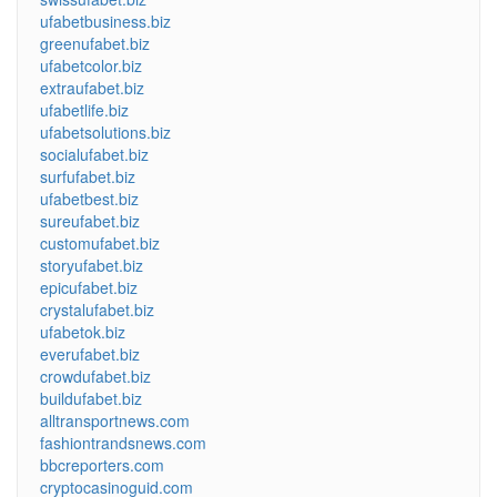
ufabetbusiness.biz
greenufabet.biz
ufabetcolor.biz
extraufabet.biz
ufabetlife.biz
ufabetsolutions.biz
socialufabet.biz
surfufabet.biz
ufabetbest.biz
sureufabet.biz
customufabet.biz
storyufabet.biz
epicufabet.biz
crystalufabet.biz
ufabetok.biz
everufabet.biz
crowdufabet.biz
buildufabet.biz
alltransportnews.com
fashiontrandsnews.com
bbcreporters.com
cryptocasinoguid.com