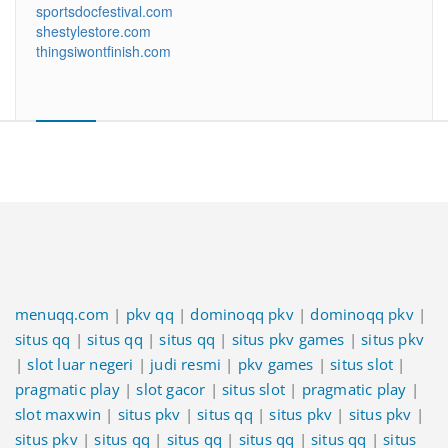
sportsdocfestival.com
shestylestore.com
thingsiwontfinish.com
menuqq.com
|
pkv qq
|
dominoqq pkv
|
dominoqq pkv
|
situs qq
|
situs qq
|
situs qq
|
situs pkv games
|
situs pkv
|
slot luar negeri
|
judi resmi
|
pkv games
|
situs slot
|
pragmatic play
|
slot gacor
|
situs slot
|
pragmatic play
|
slot maxwin
|
situs pkv
|
situs qq
|
situs pkv
|
situs pkv
|
situs pkv
|
situs qq
|
situs qq
|
situs qq
|
situs qq
|
situs