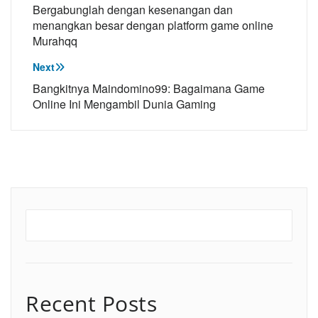
navigation
Bergabunglah dengan kesenangan dan
menangkan besar dengan platform game online
Murahqq
Next
Bangkitnya Maindomino99: Bagaimana Game
Online Ini Mengambil Dunia Gaming
Recent Posts