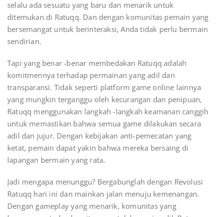
selalu ada sesuatu yang baru dan menarik untuk
ditemukan di Ratuqq. Dan dengan komunitas pemain yang
bersemangat untuk berinteraksi, Anda tidak perlu bermain
sendirian.
Tapi yang benar -benar membedakan Ratuqq adalah
komitmennya terhadap permainan yang adil dan
transparansi. Tidak seperti platform game online lainnya
yang mungkin terganggu oleh kecurangan dan penipuan,
Ratuqq menggunakan langkah -langkah keamanan canggih
untuk memastikan bahwa semua game dilakukan secara
adil dan jujur. Dengan kebijakan anti-pemecatan yang
ketat, pemain dapat yakin bahwa mereka bersaing di
lapangan bermain yang rata.
Jadi mengapa menunggu? Bergabunglah dengan Revolusi
Ratuqq hari ini dan mainkan jalan menuju kemenangan.
Dengan gameplay yang menarik, komunitas yang