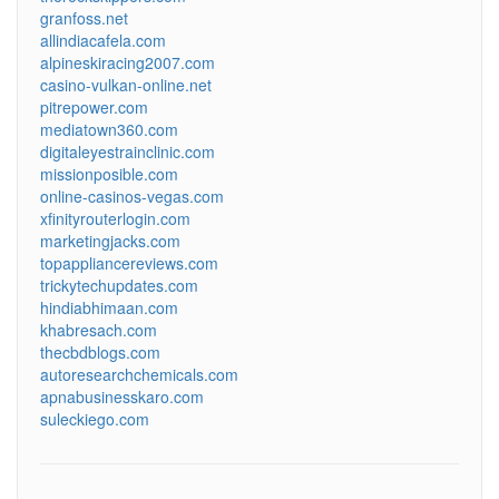
granfoss.net
allindiacafela.com
alpineskiracing2007.com
casino-vulkan-online.net
pitrepower.com
mediatown360.com
digitaleyestrainclinic.com
missionposible.com
online-casinos-vegas.com
xfinityrouterlogin.com
marketingjacks.com
topappliancereviews.com
trickytechupdates.com
hindiabhimaan.com
khabresach.com
thecbdblogs.com
autoresearchchemicals.com
apnabusinesskaro.com
suleckiego.com