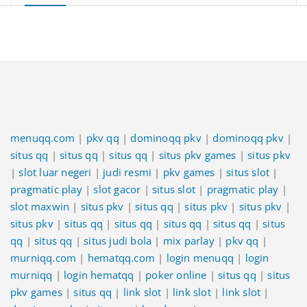
menuqq.com
|
pkv qq
|
dominoqq pkv
|
dominoqq pkv
|
situs qq
|
situs qq
|
situs qq
|
situs pkv games
|
situs pkv
|
slot luar negeri
|
judi resmi
|
pkv games
|
situs slot
|
pragmatic play
|
slot gacor
|
situs slot
|
pragmatic play
|
slot maxwin
|
situs pkv
|
situs qq
|
situs pkv
|
situs pkv
|
situs pkv
|
situs qq
|
situs qq
|
situs qq
|
situs qq
|
situs
qq
|
situs qq
|
situs judi bola
|
mix parlay
|
pkv qq
|
murniqq.com
|
hematqq.com
|
login menuqq
|
login
murniqq
|
login hematqq
|
poker online
|
situs qq
|
situs
pkv games
|
situs qq
|
link slot
|
link slot
|
link slot
|