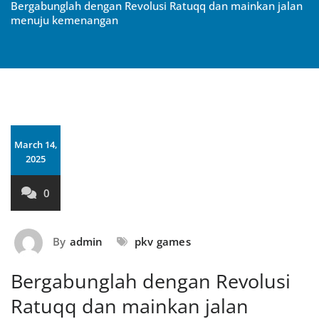
Bergabunglah dengan Revolusi Ratuqq dan mainkan jalan
menuju kemenangan
March 14,
2025
0
By
admin
pkv games
Bergabunglah dengan Revolusi
Ratuqq dan mainkan jalan