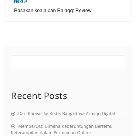
Next
Rasakan keajaiban Rajaqq: Review
Recent Posts
Dari Kanvas ke Kode: Bangkitnya Artisqq Digital
MemberQQ: Dimana Keberuntungan Bertemu
Keterampilan dalam Permainan Online