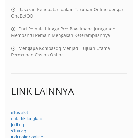
Rasakan Kehebatan dalam Taruhan Online dengan
OneBetQQ
Dari Pemula hingga Pro: Bagaimana Juraganqq
Membantu Pemain Mengasah Keterampilannya
Mengapa Kompasqq Menjadi Tujuan Utama
Permainan Casino Online
LINK LAINNYA
situs slot
data hk lengkap
judi qq
situs qq
judi poker online