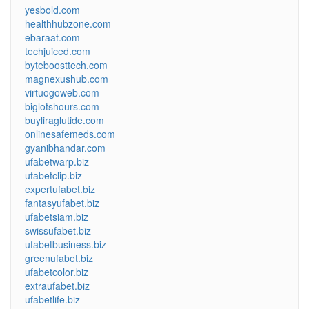
yesbold.com
healthhubzone.com
ebaraat.com
techjuiced.com
byteboosttech.com
magnexushub.com
virtuogoweb.com
biglotshours.com
buyliraglutide.com
onlinesafemeds.com
gyanibhandar.com
ufabetwarp.biz
ufabetclip.biz
expertufabet.biz
fantasyufabet.biz
ufabetsiam.biz
swissufabet.biz
ufabetbusiness.biz
greenufabet.biz
ufabetcolor.biz
extraufabet.biz
ufabetlife.biz