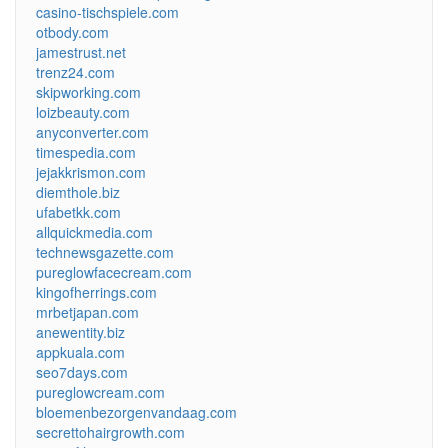
casino-tischspiele.com
otbody.com
jamestrust.net
trenz24.com
skipworking.com
loizbeauty.com
anyconverter.com
timespedia.com
jejakkrismon.com
diemthole.biz
ufabetkk.com
allquickmedia.com
technewsgazette.com
pureglowfacecream.com
kingofherrings.com
mrbetjapan.com
anewentity.biz
appkuala.com
seo7days.com
pureglowcream.com
bloemenbezorgenvandaag.com
secrettohairgrowth.com