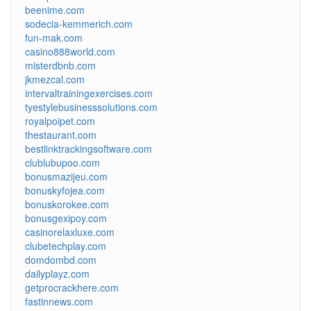
beenime.com
sodecia-kemmerich.com
fun-mak.com
casino888world.com
misterdbnb.com
jkmezcal.com
intervaltrainingexercises.com
tyestylebusinesssolutions.com
royalpoipet.com
thestaurant.com
bestlinktrackingsoftware.com
clublubupoo.com
bonusmazijeu.com
bonuskyfojea.com
bonuskorokee.com
bonusgexipoy.com
casinorelaxluxe.com
clubetechplay.com
domdombd.com
dailyplayz.com
getprocrackhere.com
fastinnews.com