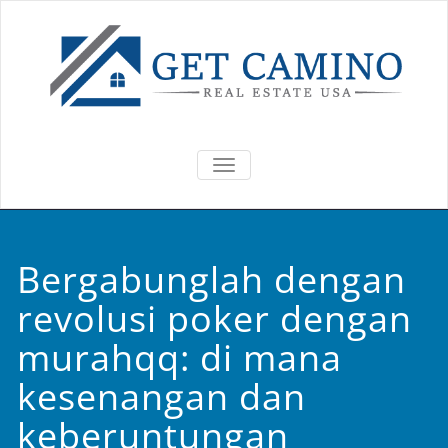
Skip
to
content
Cara Mudah
Pelajari cara mudah
mendaftar di situs judi online
TOGGLE NAVIGATION
Mendaftar di
yang gampang menang. Ikuti
panduan ini untuk memulai
Situs Judi
petualangan bermain Anda
Online
Bergabunglah dengan
dengan cepat dan mudah.
revolusi poker dengan
Gampang
murahqq: di mana
Menang
kesenangan dan
keberuntungan