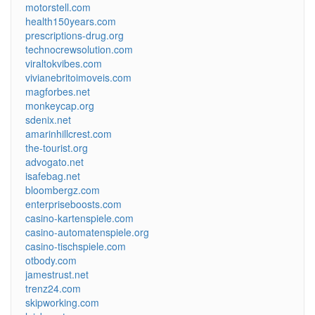
motorstell.com
health150years.com
prescriptions-drug.org
technocrewsolution.com
viraltokvibes.com
vivianebritoimoveis.com
magforbes.net
monkeycap.org
sdenix.net
amarinhillcrest.com
the-tourist.org
advogato.net
isafebag.net
bloombergz.com
enterpriseboosts.com
casino-kartenspiele.com
casino-automatenspiele.org
casino-tischspiele.com
otbody.com
jamestrust.net
trenz24.com
skipworking.com