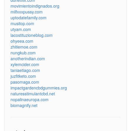
movimientoindignados.org
milfxxxpussy.com
uptodatefamily.com
musitop.com
utyam.com
lacostituzioneblog.com
ohyeea.com
zhitiemoe.com
nungkub.com
anotherindian.com
xylemcider.com
taniaetiago.com
juzfitketo.com
pasomaga.com
impactgardencbdgummies.org
naturesstimulantcbd.net
nopalinaeuropa.com
biomagnify.net