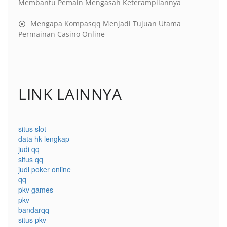
Membantu Pemain Mengasah Keterampilannya
Mengapa Kompasqq Menjadi Tujuan Utama
Permainan Casino Online
LINK LAINNYA
situs slot
data hk lengkap
judi qq
situs qq
judi poker online
qq
pkv games
pkv
bandarqq
situs pkv