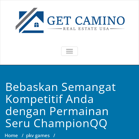
Skip
to
content
Cara Mudah
Pelajari cara mudah
mendaftar di situs judi online
TOGGLE NAVIGATION
Mendaftar di
yang gampang menang. Ikuti
panduan ini untuk memulai
Situs Judi
petualangan bermain Anda
Online
Bebaskan Semangat
dengan cepat dan mudah.
Kompetitif Anda
Gampang
dengan Permainan
Menang
Seru ChampionQQ
Home
/
pkv games
/