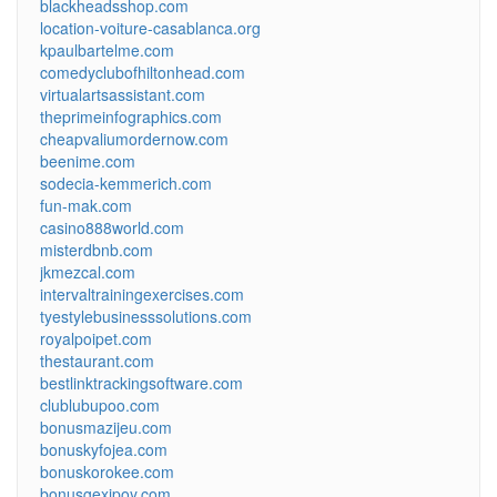
blackheadsshop.com
location-voiture-casablanca.org
kpaulbartelme.com
comedyclubofhiltonhead.com
virtualartsassistant.com
theprimeinfographics.com
cheapvaliumordernow.com
beenime.com
sodecia-kemmerich.com
fun-mak.com
casino888world.com
misterdbnb.com
jkmezcal.com
intervaltrainingexercises.com
tyestylebusinesssolutions.com
royalpoipet.com
thestaurant.com
bestlinktrackingsoftware.com
clublubupoo.com
bonusmazijeu.com
bonuskyfojea.com
bonuskorokee.com
bonusgexipoy.com