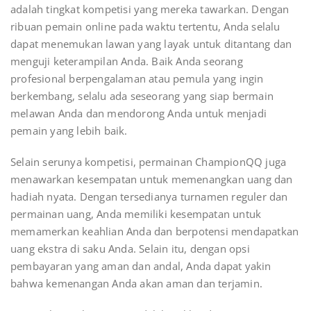
adalah tingkat kompetisi yang mereka tawarkan. Dengan
ribuan pemain online pada waktu tertentu, Anda selalu
dapat menemukan lawan yang layak untuk ditantang dan
menguji keterampilan Anda. Baik Anda seorang
profesional berpengalaman atau pemula yang ingin
berkembang, selalu ada seseorang yang siap bermain
melawan Anda dan mendorong Anda untuk menjadi
pemain yang lebih baik.
Selain serunya kompetisi, permainan ChampionQQ juga
menawarkan kesempatan untuk memenangkan uang dan
hadiah nyata. Dengan tersedianya turnamen reguler dan
permainan uang, Anda memiliki kesempatan untuk
memamerkan keahlian Anda dan berpotensi mendapatkan
uang ekstra di saku Anda. Selain itu, dengan opsi
pembayaran yang aman dan andal, Anda dapat yakin
bahwa kemenangan Anda akan aman dan terjamin.