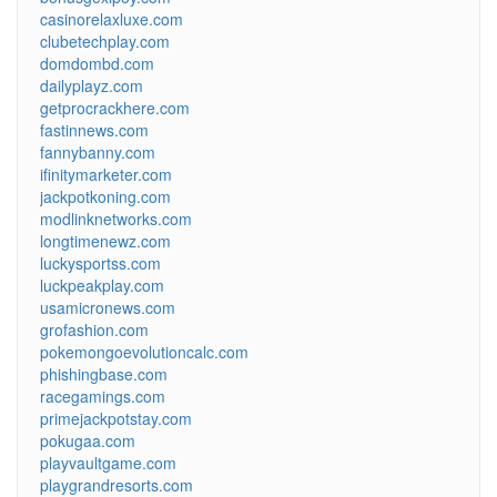
casinorelaxluxe.com
clubetechplay.com
domdombd.com
dailyplayz.com
getprocrackhere.com
fastinnews.com
fannybanny.com
ifinitymarketer.com
jackpotkoning.com
modlinknetworks.com
longtimenewz.com
luckysportss.com
luckpeakplay.com
usamicronews.com
grofashion.com
pokemongoevolutioncalc.com
phishingbase.com
racegamings.com
primejackpotstay.com
pokugaa.com
playvaultgame.com
playgrandresorts.com