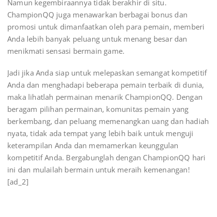
Namun kegembiraannya tidak berakhir di situ.
ChampionQQ juga menawarkan berbagai bonus dan
promosi untuk dimanfaatkan oleh para pemain, memberi
Anda lebih banyak peluang untuk menang besar dan
menikmati sensasi bermain game.
Jadi jika Anda siap untuk melepaskan semangat kompetitif
Anda dan menghadapi beberapa pemain terbaik di dunia,
maka lihatlah permainan menarik ChampionQQ. Dengan
beragam pilihan permainan, komunitas pemain yang
berkembang, dan peluang memenangkan uang dan hadiah
nyata, tidak ada tempat yang lebih baik untuk menguji
keterampilan Anda dan memamerkan keunggulan
kompetitif Anda. Bergabunglah dengan ChampionQQ hari
ini dan mulailah bermain untuk meraih kemenangan!
[ad_2]