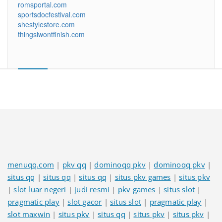
romsportal.com
sportsdocfestival.com
shestylestore.com
thingsiwontfinish.com
menuqq.com
|
pkv qq
|
dominoqq pkv
|
dominoqq pkv
|
situs qq
|
situs qq
|
situs qq
|
situs pkv games
|
situs pkv
|
slot luar negeri
|
judi resmi
|
pkv games
|
situs slot
|
pragmatic play
|
slot gacor
|
situs slot
|
pragmatic play
|
slot maxwin
|
situs pkv
|
situs qq
|
situs pkv
|
situs pkv
|