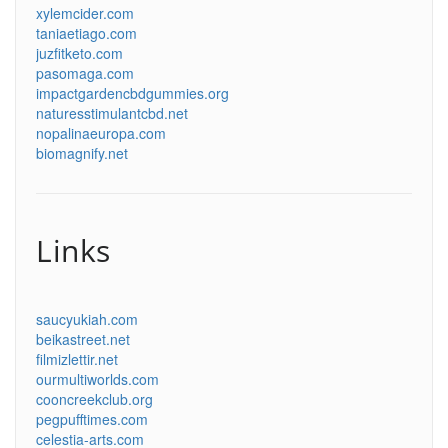
xylemcider.com
taniaetiago.com
juzfitketo.com
pasomaga.com
impactgardencbdgummies.org
naturesstimulantcbd.net
nopalinaeuropa.com
biomagnify.net
Links
saucyukiah.com
beikastreet.net
filmizlettir.net
ourmultiworlds.com
cooncreekclub.org
pegpufftimes.com
celestia-arts.com