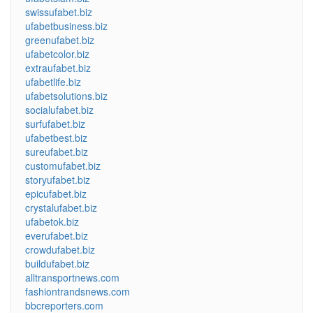
swissufabet.biz
ufabetbusiness.biz
greenufabet.biz
ufabetcolor.biz
extraufabet.biz
ufabetlife.biz
ufabetsolutions.biz
socialufabet.biz
surfufabet.biz
ufabetbest.biz
sureufabet.biz
customufabet.biz
storyufabet.biz
epicufabet.biz
crystalufabet.biz
ufabetok.biz
everufabet.biz
crowdufabet.biz
buildufabet.biz
alltransportnews.com
fashiontrandsnews.com
bbcreporters.com