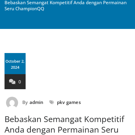
Bebaskan Semangat Kompetitif Anda dengan Permainan
Seru ChampionQQ
October 2,
2024
0
By
admin
pkv games
Bebaskan Semangat Kompetitif
Anda dengan Permainan Seru