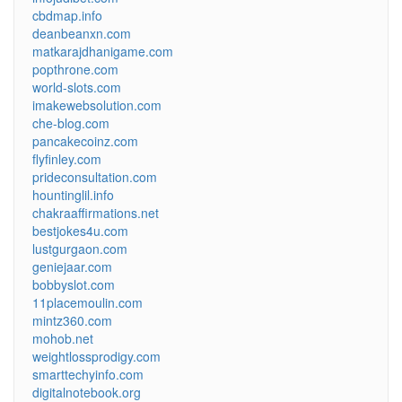
cbdmap.info
deanbeanxn.com
matkarajdhanigame.com
popthrone.com
world-slots.com
imakewebsolution.com
che-blog.com
pancakecoinz.com
flyfinley.com
prideconsultation.com
hountinglil.info
chakraaffirmations.net
bestjokes4u.com
lustgurgaon.com
geniejaar.com
bobbyslot.com
11placemoulin.com
mintz360.com
mohob.net
weightlossprodigy.com
smarttechyinfo.com
digitalnotebook.org