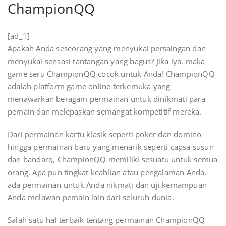
ChampionQQ
[ad_1]
Apakah Anda seseorang yang menyukai persaingan dan
menyukai sensasi tantangan yang bagus? Jika iya, maka
game seru ChampionQQ cocok untuk Anda! ChampionQQ
adalah platform game online terkemuka yang
menawarkan beragam permainan untuk dinikmati para
pemain dan melepaskan semangat kompetitif mereka.
Dari permainan kartu klasik seperti poker dan domino
hingga permainan baru yang menarik seperti capsa susun
dan bandarq, ChampionQQ memiliki sesuatu untuk semua
orang. Apa pun tingkat keahlian atau pengalaman Anda,
ada permainan untuk Anda nikmati dan uji kemampuan
Anda melawan pemain lain dari seluruh dunia.
Salah satu hal terbaik tentang permainan ChampionQQ