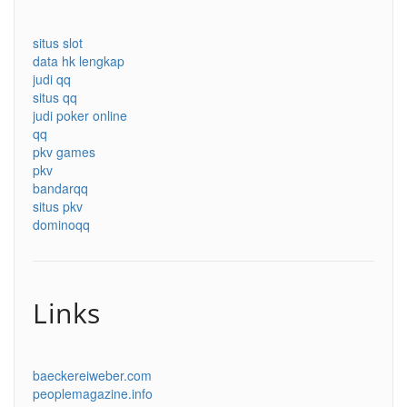
situs slot
data hk lengkap
judi qq
situs qq
judi poker online
qq
pkv games
pkv
bandarqq
situs pkv
dominoqq
Links
baeckereiweber.com
peoplemagazine.info