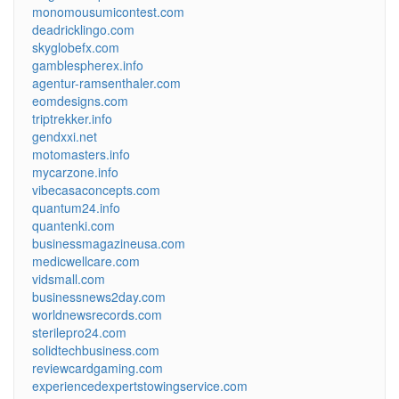
monomousumicontest.com
deadricklingo.com
skyglobefx.com
gamblespherex.info
agentur-ramsenthaler.com
eomdesigns.com
triptrekker.info
gendxxi.net
motomasters.info
mycarzone.info
vibecasaconcepts.com
quantum24.info
quantenki.com
businessmagazineusa.com
medicwellcare.com
vidsmall.com
businessnews2day.com
worldnewsrecords.com
sterilepro24.com
solidtechbusiness.com
reviewcardgaming.com
experiencedexpertstowingservice.com