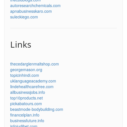
autoresearchchemicals.com
apnabusinesskaro.com
suleckiego.com
Links
thecedarglenmaltshop.com
georgemason.org
topicinhindi.com
uklanguageacademy.com
lindehealthcarefree.com
allbusinessjobs.info
top10products.net
pickabatours.com
beastmode-bodybuilding.com
financelplan.info
businessfuture.info
infojudibet.com