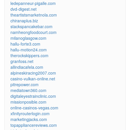
ledepanneur-pigalle.com
dvd-digest.net
theartistsmarketnola.com
chiranaplus.biz
stackspancakebar.com
namheongfoodcourt.com
milanoglasgow.com
hallu-forte3.com
hallu-motion24.com
therockskippers.com
granfoss.net
allindiacafela.com
alpineskiracing2007.com
casino-vulkan-online.net
pitrepower.com
mediatown360.com
digitaleyestrainclinic.com
missionposible.com
online-casinos-vegas.com
xfinityrouterlogin.com
marketingjacks.com
topappliancereviews.com