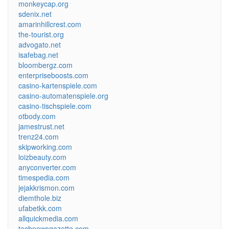
monkeycap.org
sdenix.net
amarinhillcrest.com
the-tourist.org
advogato.net
isafebag.net
bloombergz.com
enterpriseboosts.com
casino-kartenspiele.com
casino-automatenspiele.org
casino-tischspiele.com
otbody.com
jamestrust.net
trenz24.com
skipworking.com
loizbeauty.com
anyconverter.com
timespedia.com
jejakkrismon.com
diemthole.biz
ufabetkk.com
allquickmedia.com
technewsgazette.com