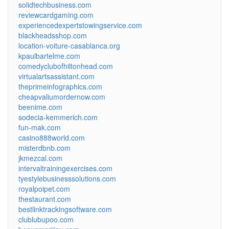
solidtechbusiness.com
reviewcardgaming.com
experiencedexpertstowingservice.com
blackheadsshop.com
location-voiture-casablanca.org
kpaulbartelme.com
comedyclubofhiltonhead.com
virtualartsassistant.com
theprimeinfographics.com
cheapvaliumordernow.com
beenime.com
sodecia-kemmerich.com
fun-mak.com
casino888world.com
misterdbnb.com
jkmezcal.com
intervaltrainingexercises.com
tyestylebusinesssolutions.com
royalpoipet.com
thestaurant.com
bestlinktrackingsoftware.com
clublubupoo.com