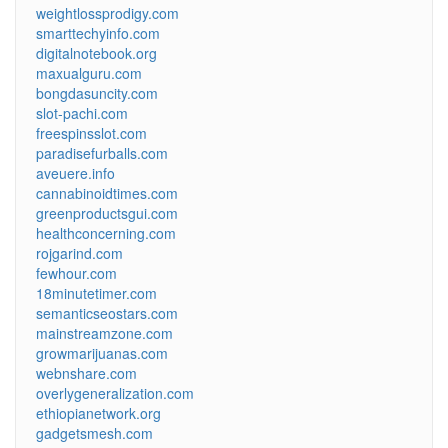
weightlossprodigy.com
smarttechyinfo.com
digitalnotebook.org
maxualguru.com
bongdasuncity.com
slot-pachi.com
freespinsslot.com
paradisefurballs.com
aveuere.info
cannabinoidtimes.com
greenproductsgui.com
healthconcerning.com
rojgarind.com
fewhour.com
18minutetimer.com
semanticseostars.com
mainstreamzone.com
growmarijuanas.com
webnshare.com
overlygeneralization.com
ethiopianetwork.org
gadgetsmesh.com