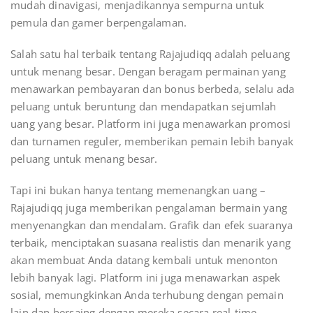
mudah dinavigasi, menjadikannya sempurna untuk
pemula dan gamer berpengalaman.
Salah satu hal terbaik tentang Rajajudiqq adalah peluang
untuk menang besar. Dengan beragam permainan yang
menawarkan pembayaran dan bonus berbeda, selalu ada
peluang untuk beruntung dan mendapatkan sejumlah
uang yang besar. Platform ini juga menawarkan promosi
dan turnamen reguler, memberikan pemain lebih banyak
peluang untuk menang besar.
Tapi ini bukan hanya tentang memenangkan uang –
Rajajudiqq juga memberikan pengalaman bermain yang
menyenangkan dan mendalam. Grafik dan efek suaranya
terbaik, menciptakan suasana realistis dan menarik yang
akan membuat Anda datang kembali untuk menonton
lebih banyak lagi. Platform ini juga menawarkan aspek
sosial, memungkinkan Anda terhubung dengan pemain
lain dan bersaing dengan mereka secara real-time.