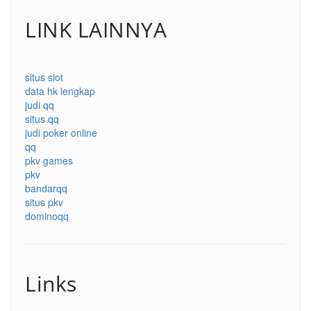
LINK LAINNYA
situs slot
data hk lengkap
judi qq
situs qq
judi poker online
qq
pkv games
pkv
bandarqq
situs pkv
dominoqq
Links