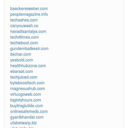
baeckereiweber.com
peoplemagazine.info
techashes.com
canyouwash.co
havadisantalya.com
techdtimes.com
techieboot.com
gundembalikesir.com
itechar.com
yesbold.com
healthhubzone.com
ebaraat.com
techjuiced.com
byteboosttech.com
magnexushub.com
virtuogoweb.com
biglotshours.com
buyliraglutide.com
onlinesafemeds.com
gyanibhandar.com
ufabetwarp.biz