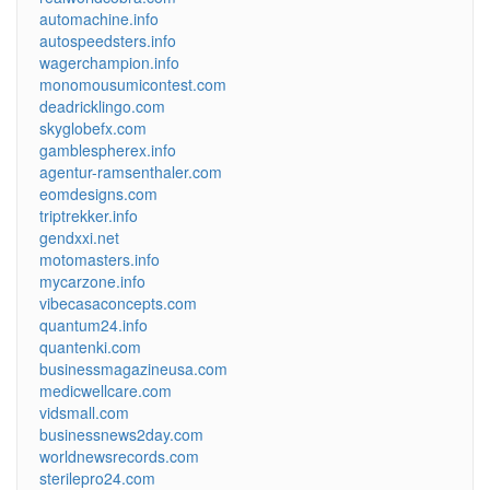
automachine.info
autospeedsters.info
wagerchampion.info
monomousumicontest.com
deadricklingo.com
skyglobefx.com
gamblespherex.info
agentur-ramsenthaler.com
eomdesigns.com
triptrekker.info
gendxxi.net
motomasters.info
mycarzone.info
vibecasaconcepts.com
quantum24.info
quantenki.com
businessmagazineusa.com
medicwellcare.com
vidsmall.com
businessnews2day.com
worldnewsrecords.com
sterilepro24.com