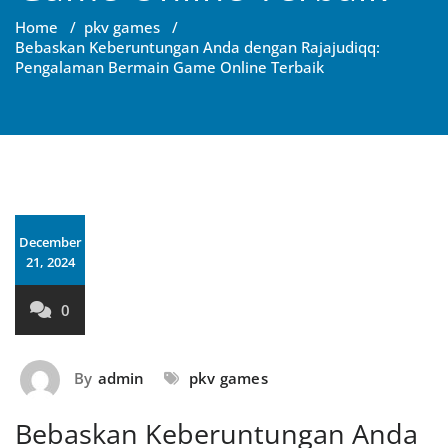
Home
/
pkv games
/
Bebaskan Keberuntungan Anda dengan Rajajudiqq:
Pengalaman Bermain Game Online Terbaik
December
21, 2024
0
By
admin
pkv games
Bebaskan Keberuntungan Anda