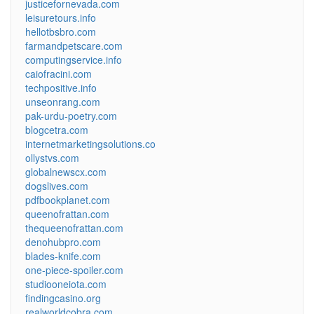
justicefornevada.com
leisuretours.info
hellotbsbro.com
farmandpetscare.com
computingservice.info
caiofracini.com
techpositive.info
unseonrang.com
pak-urdu-poetry.com
blogcetra.com
internetmarketingsolutions.co
ollystvs.com
globalnewscx.com
dogslives.com
pdfbookplanet.com
queenofrattan.com
thequeenofrattan.com
denohubpro.com
blades-knife.com
one-piece-spoiler.com
studiooneiota.com
findingcasino.org
realworldcobra.com