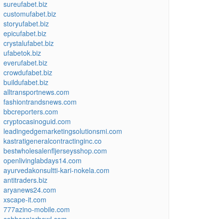
sureufabet.biz
customufabet.biz
storyufabet.biz
epicufabet.biz
crystalufabet.biz
ufabetok.biz
everufabet.biz
crowdufabet.biz
buildufabet.biz
alltransportnews.com
fashiontrandsnews.com
bbcreporters.com
cryptocasinoguid.com
leadingedgemarketingsolutionsmi.com
kastratigeneralcontractinginc.co
bestwholesalenfljerseysshop.com
openlivinglabdays14.com
ayurvedakonsultti-kari-nokela.com
antitraders.biz
aryanews24.com
xscape-it.com
777azino-mobile.com