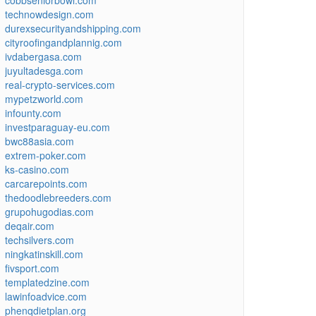
cobbseniorbowl.com
technowdesign.com
durexsecurityandshipping.com
cityroofingandplannig.com
ivdabergasa.com
juyultadesga.com
real-crypto-services.com
mypetzworld.com
infounty.com
investparaguay-eu.com
bwc88asia.com
extrem-poker.com
ks-casino.com
carcarepoints.com
thedoodlebreeders.com
grupohugodias.com
deqair.com
techsilvers.com
ningkatinskill.com
fivsport.com
templatedzine.com
lawinfoadvice.com
phenqdietplan.org