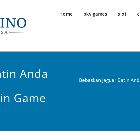
Home
pkv games
slot
c
ar di
nline yang
emulai
 mudah.
atin Anda
Bebaskan Jaguar Batin An
in Game