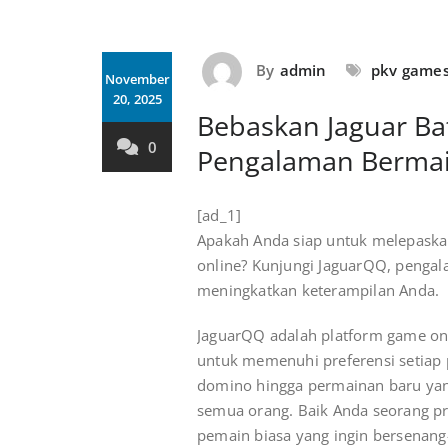
By
admin
pkv game
November
20, 2025
Bebaskan Jaguar Ba
0
Pengalaman Bermai
[ad_1]
Apakah Anda siap untuk melepaska
online? Kunjungi JaguarQQ, pengal
meningkatkan keterampilan Anda.
JaguarQQ adalah platform game o
untuk memenuhi preferensi setiap 
domino hingga permainan baru ya
semua orang. Baik Anda seorang p
pemain biasa yang ingin bersenan