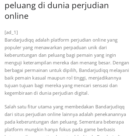
peluang di dunia perjudian
online
[ad_1]
Bandarjudiqq adalah platform perjudian online yang
populer yang menawarkan perpaduan unik dari
keberuntungan dan peluang bagi pemain yang ingin
menguji keterampilan mereka dan menang besar. Dengan
berbagai permainan untuk dipilih, Bandarjudiqq melayani
baik pemain kasual maupun rol tinggi, menjadikannya
tujuan tujuan bagi mereka yang mencari sensasi dan
kegembiraan di dunia perjudian digital.
Salah satu fitur utama yang membedakan Bandarjudiqq
dari situs perjudian online lainnya adalah penekanannya
pada keberuntungan dan peluang. Sementara beberapa
platform mungkin hanya fokus pada game berbasis