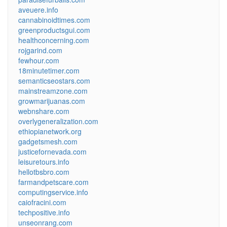
aveuere.info
cannabinoidtimes.com
greenproductsgui.com
healthconcerning.com
rojgarind.com
fewhour.com
18minutetimer.com
semanticseostars.com
mainstreamzone.com
growmarijuanas.com
webnshare.com
overlygeneralization.com
ethiopianetwork.org
gadgetsmesh.com
justicefornevada.com
leisuretours.info
hellotbsbro.com
farmandpetscare.com
computingservice.info
caiofracini.com
techpositive.info
unseonrang.com