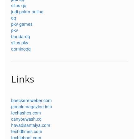
situs qq
judi poker online
qq
pkv games
pkv
bandarqq
situs pkv
dominoqq
Links
baeckereiweber.com
peoplemagazine.info
techashes.com
canyouwash.co
havadisantalya.com
techdtimes.com
techieboot.com