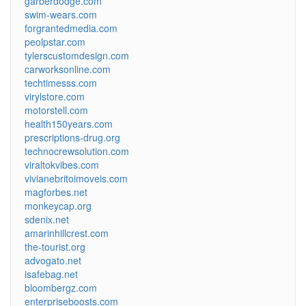
garberdodge.com
swim-wears.com
forgrantedmedia.com
peolpstar.com
tylerscustomdesign.com
carworksonline.com
techtimesss.com
virylstore.com
motorstell.com
health150years.com
prescriptions-drug.org
technocrewsolution.com
viraltokvibes.com
vivianebritoimoveis.com
magforbes.net
monkeycap.org
sdenix.net
amarinhillcrest.com
the-tourist.org
advogato.net
isafebag.net
bloombergz.com
enterpriseboosts.com