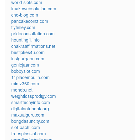
world-slots.com
imakewebsolution.com
che-blog.com
pancakecoinz.com
flyfinley.com
prideconsultation.com
hountinglil.info
chakraaffirmations.net
bestjokes4u.com
lustgurgaon.com
geniejaar.com
bobbyslot.com
11placemoulin.com
mintz360.com
mohob.net
weightlossprodigy.com
smarttechyinfo.com
digitalnotebook.org
maxualguru.com
bongdasuncity.com
slot-pachi.com
freespinsslot.com
paradisefurballs.com