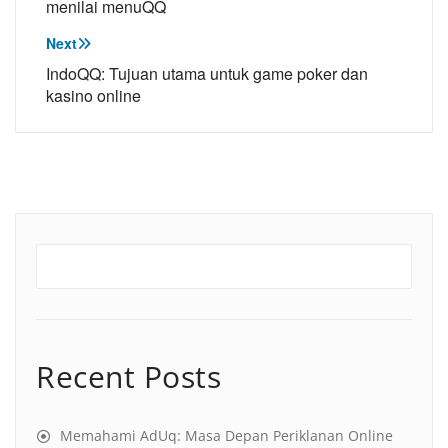
menilai menuQQ
Next
IndoQQ: Tujuan utama untuk game poker dan
kasino online
Recent Posts
Memahami AdUq: Masa Depan Periklanan Online