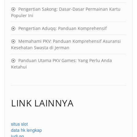
Pengertian Sakong: Dasar-Dasar Permainan Kartu
Populer Ini
Pengertian Aduqq: Panduan Komprehensif
Memahami PKV: Panduan Komprehensif Asuransi
Kesehatan Swasta di Jerman
Panduan Utama PKV Games: Yang Perlu Anda
Ketahui
LINK LAINNYA
situs slot
data hk lengkap
judi qq