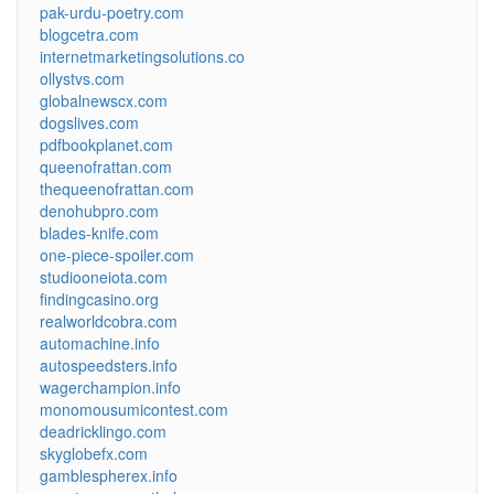
pak-urdu-poetry.com
blogcetra.com
internetmarketingsolutions.co
ollystvs.com
globalnewscx.com
dogslives.com
pdfbookplanet.com
queenofrattan.com
thequeenofrattan.com
denohubpro.com
blades-knife.com
one-piece-spoiler.com
studiooneiota.com
findingcasino.org
realworldcobra.com
automachine.info
autospeedsters.info
wagerchampion.info
monomousumicontest.com
deadricklingo.com
skyglobefx.com
gamblespherex.info