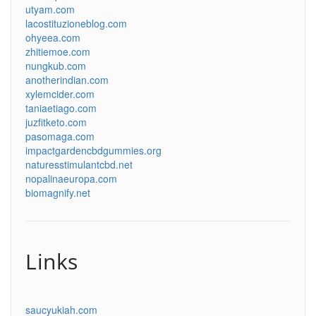
utyam.com
lacostituzioneblog.com
ohyeea.com
zhitiemoe.com
nungkub.com
anotherindian.com
xylemcider.com
taniaetiago.com
juzfitketo.com
pasomaga.com
impactgardencbdgummies.org
naturesstimulantcbd.net
nopalinaeuropa.com
biomagnify.net
Links
saucyukiah.com