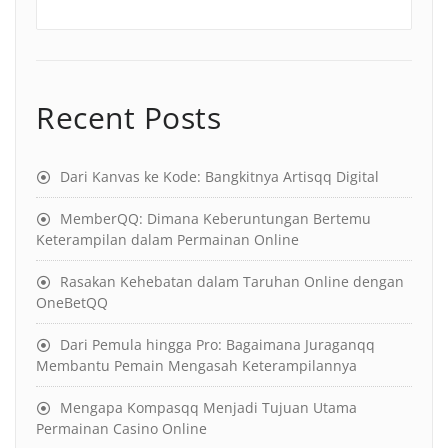
Recent Posts
Dari Kanvas ke Kode: Bangkitnya Artisqq Digital
MemberQQ: Dimana Keberuntungan Bertemu
Keterampilan dalam Permainan Online
Rasakan Kehebatan dalam Taruhan Online dengan
OneBetQQ
Dari Pemula hingga Pro: Bagaimana Juraganqq
Membantu Pemain Mengasah Keterampilannya
Mengapa Kompasqq Menjadi Tujuan Utama
Permainan Casino Online