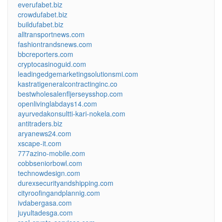
everufabet.biz
crowdufabet.biz
buildufabet.biz
alltransportnews.com
fashiontrandsnews.com
bbcreporters.com
cryptocasinoguid.com
leadingedgemarketingsolutionsmi.com
kastratigeneralcontractinginc.co
bestwholesalenfljerseysshop.com
openlivinglabdays14.com
ayurvedakonsultti-kari-nokela.com
antitraders.biz
aryanews24.com
xscape-it.com
777azino-mobile.com
cobbseniorbowl.com
technowdesign.com
durexsecurityandshipping.com
cityroofingandplannig.com
ivdabergasa.com
juyultadesga.com