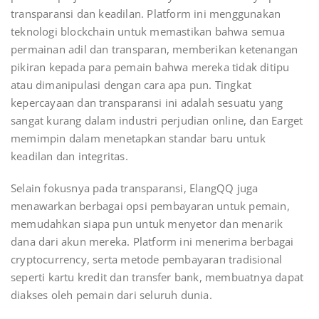
transparansi dan keadilan. Platform ini menggunakan
teknologi blockchain untuk memastikan bahwa semua
permainan adil dan transparan, memberikan ketenangan
pikiran kepada para pemain bahwa mereka tidak ditipu
atau dimanipulasi dengan cara apa pun. Tingkat
kepercayaan dan transparansi ini adalah sesuatu yang
sangat kurang dalam industri perjudian online, dan Earget
memimpin dalam menetapkan standar baru untuk
keadilan dan integritas.
Selain fokusnya pada transparansi, ElangQQ juga
menawarkan berbagai opsi pembayaran untuk pemain,
memudahkan siapa pun untuk menyetor dan menarik
dana dari akun mereka. Platform ini menerima berbagai
cryptocurrency, serta metode pembayaran tradisional
seperti kartu kredit dan transfer bank, membuatnya dapat
diakses oleh pemain dari seluruh dunia.