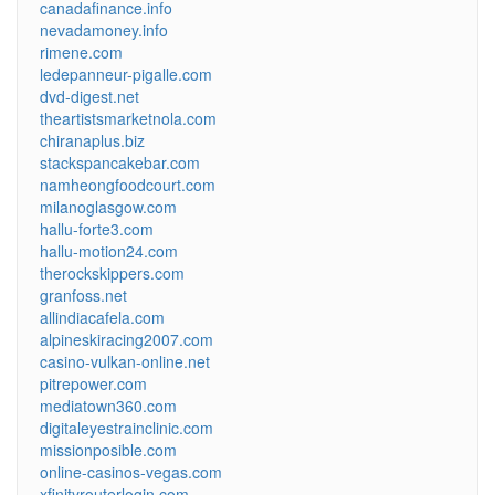
canadafinance.info
nevadamoney.info
rimene.com
ledepanneur-pigalle.com
dvd-digest.net
theartistsmarketnola.com
chiranaplus.biz
stackspancakebar.com
namheongfoodcourt.com
milanoglasgow.com
hallu-forte3.com
hallu-motion24.com
therockskippers.com
granfoss.net
allindiacafela.com
alpineskiracing2007.com
casino-vulkan-online.net
pitrepower.com
mediatown360.com
digitaleyestrainclinic.com
missionposible.com
online-casinos-vegas.com
xfinityrouterlogin.com