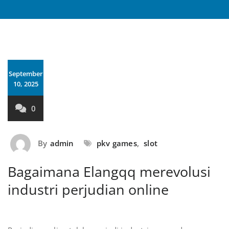
September
10, 2025
0
By
admin
pkv games
,
slot
Bagaimana Elangqq merevolusi
industri perjudian online