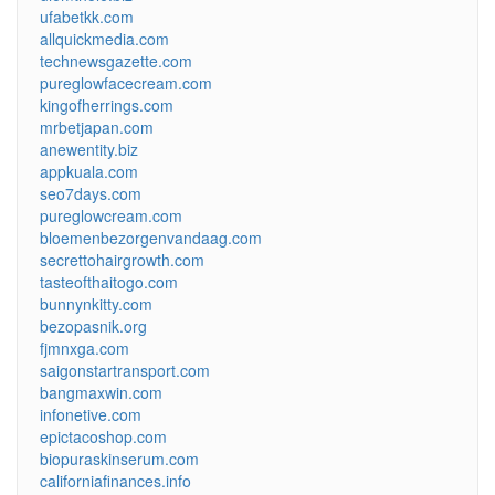
ufabetkk.com
allquickmedia.com
technewsgazette.com
pureglowfacecream.com
kingofherrings.com
mrbetjapan.com
anewentity.biz
appkuala.com
seo7days.com
pureglowcream.com
bloemenbezorgenvandaag.com
secrettohairgrowth.com
tasteofthaitogo.com
bunnynkitty.com
bezopasnik.org
fjmnxga.com
saigonstartransport.com
bangmaxwin.com
infonetive.com
epictacoshop.com
biopuraskinserum.com
californiafinances.info