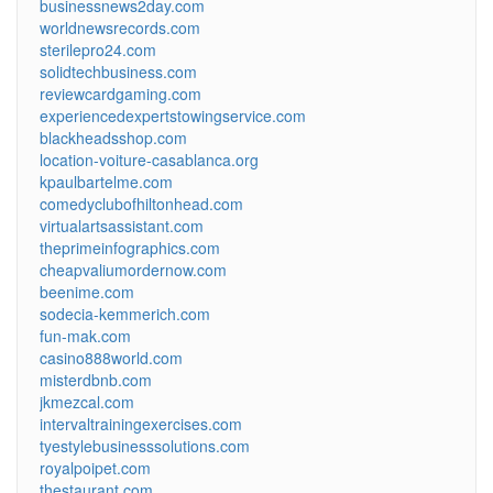
businessnews2day.com
worldnewsrecords.com
sterilepro24.com
solidtechbusiness.com
reviewcardgaming.com
experiencedexpertstowingservice.com
blackheadsshop.com
location-voiture-casablanca.org
kpaulbartelme.com
comedyclubofhiltonhead.com
virtualartsassistant.com
theprimeinfographics.com
cheapvaliumordernow.com
beenime.com
sodecia-kemmerich.com
fun-mak.com
casino888world.com
misterdbnb.com
jkmezcal.com
intervaltrainingexercises.com
tyestylebusinesssolutions.com
royalpoipet.com
thestaurant.com