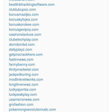
bestlinktrackingsoftware.com
clublubupoo.com
bonusmazijeu.com
bonuskyfojea.com
bonuskorokee.com
bonusgexipoy.com
casinorelaxluxe.com
clubetechplay.com
domdombd.com
dailyplayz.com
getprocrackhere.com
fastinnews.com
fannybanny.com
ifinitymarketer.com
jackpotkoning.com
modlinknetworks.com
longtimenewz.com
luckysportss.com
luckpeakplay.com
usamicronews.com
grofashion.com
pokemongoevolutioncalc.com