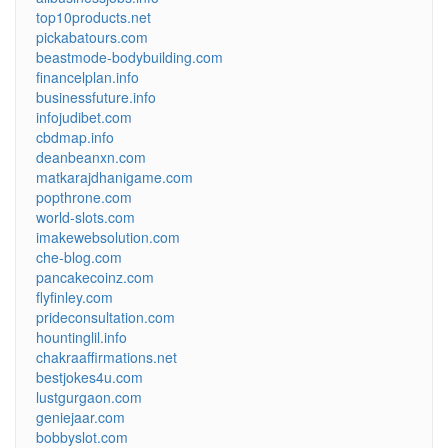
top10products.net
pickabatours.com
beastmode-bodybuilding.com
financelplan.info
businessfuture.info
infojudibet.com
cbdmap.info
deanbeanxn.com
matkarajdhanigame.com
popthrone.com
world-slots.com
imakewebsolution.com
che-blog.com
pancakecoinz.com
flyfinley.com
prideconsultation.com
hountinglil.info
chakraaffirmations.net
bestjokes4u.com
lustgurgaon.com
geniejaar.com
bobbyslot.com