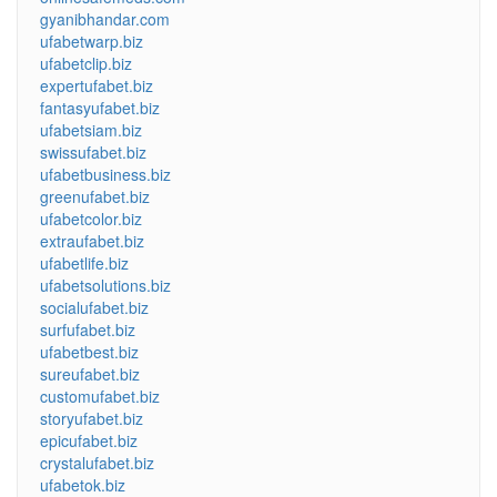
gyanibhandar.com
ufabetwarp.biz
ufabetclip.biz
expertufabet.biz
fantasyufabet.biz
ufabetsiam.biz
swissufabet.biz
ufabetbusiness.biz
greenufabet.biz
ufabetcolor.biz
extraufabet.biz
ufabetlife.biz
ufabetsolutions.biz
socialufabet.biz
surfufabet.biz
ufabetbest.biz
sureufabet.biz
customufabet.biz
storyufabet.biz
epicufabet.biz
crystalufabet.biz
ufabetok.biz