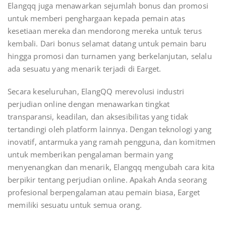
Elangqq juga menawarkan sejumlah bonus dan promosi
untuk memberi penghargaan kepada pemain atas
kesetiaan mereka dan mendorong mereka untuk terus
kembali. Dari bonus selamat datang untuk pemain baru
hingga promosi dan turnamen yang berkelanjutan, selalu
ada sesuatu yang menarik terjadi di Earget.
Secara keseluruhan, ElangQQ merevolusi industri
perjudian online dengan menawarkan tingkat
transparansi, keadilan, dan aksesibilitas yang tidak
tertandingi oleh platform lainnya. Dengan teknologi yang
inovatif, antarmuka yang ramah pengguna, dan komitmen
untuk memberikan pengalaman bermain yang
menyenangkan dan menarik, Elangqq mengubah cara kita
berpikir tentang perjudian online. Apakah Anda seorang
profesional berpengalaman atau pemain biasa, Earget
memiliki sesuatu untuk semua orang.