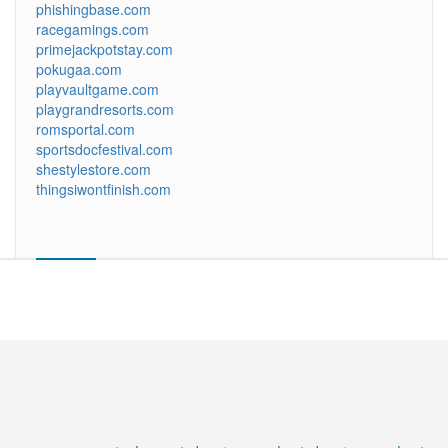
phishingbase.com
racegamings.com
primejackpotstay.com
pokugaa.com
playvaultgame.com
playgrandresorts.com
romsportal.com
sportsdocfestival.com
shestylestore.com
thingsiwontfinish.com