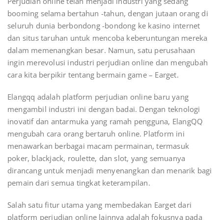
Perjudian online telah menjadi industri yang sedang
booming selama bertahun -tahun, dengan jutaan orang di
seluruh dunia berbondong -bondong ke kasino internet
dan situs taruhan untuk mencoba keberuntungan mereka
dalam memenangkan besar. Namun, satu perusahaan
ingin merevolusi industri perjudian online dan mengubah
cara kita berpikir tentang bermain game – Earget.
Elangqq adalah platform perjudian online baru yang
mengambil industri ini dengan badai. Dengan teknologi
inovatif dan antarmuka yang ramah pengguna, ElangQQ
mengubah cara orang bertaruh online. Platform ini
menawarkan berbagai macam permainan, termasuk
poker, blackjack, roulette, dan slot, yang semuanya
dirancang untuk menjadi menyenangkan dan menarik bagi
pemain dari semua tingkat keterampilan.
Salah satu fitur utama yang membedakan Earget dari
platform perjudian online lainnya adalah fokusnya pada