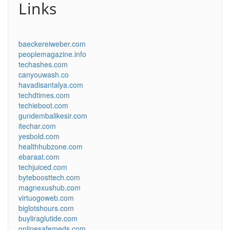
Links
baeckereiweber.com
peoplemagazine.info
techashes.com
canyouwash.co
havadisantalya.com
techdtimes.com
techieboot.com
gundembalikesir.com
itechar.com
yesbold.com
healthhubzone.com
ebaraat.com
techjuiced.com
byteboosttech.com
magnexushub.com
virtuogoweb.com
biglotshours.com
buyliraglutide.com
onlinesafemeds.com