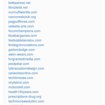
beikastreet.net
filmizlettir.net
ourmultiworlds.com
cooncreekclub.org
pegpufftimes.com
celestia-arts.com
forumchampions.com
bluebargames.com
festivaldelamalou.com
firstsigninnovations.com
garberdodge.com
swim-wears.com
forgrantedmedia.com
peolpstar.com
tylerscustomdesign.com
carworksonline.com
techtimesss.com
virylstore.com
motorstell.com
health150years.com
prescriptions-drug.org
technocrewsolution.com