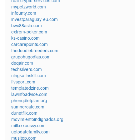
real-crypto-services.com
mypetzworld.com
infounty.com
investparaguay-eu.com
bwc88asia.com
extrem-poker.com
ks-casino.com
carcarepoints.com
thedoodlebreeders.com
grupohugodias.com
deqair.com
techsilvers.com
ningkatinskill.com
fivsport.com
templatedzine.com
lawinfoadvice.com
phenqdietplan.org
sumnercafe.com
dunetflix.com
movimientoindignados.org
milfxxxpussy.com
uptodatefamily.com
musitop.com