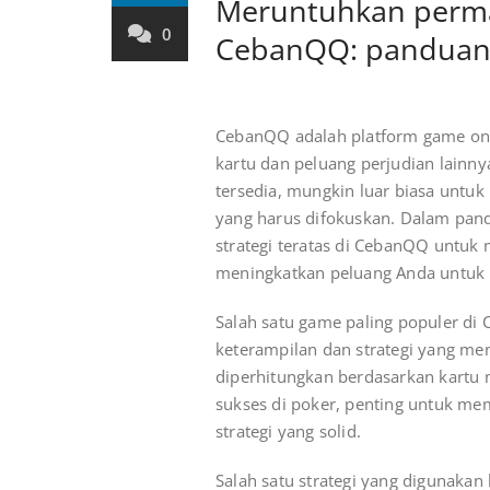
Meruntuhkan permai
0
CebanQQ: panduan
CebanQQ adalah platform game on
kartu dan peluang perjudian lainn
tersedia, mungkin luar biasa unt
yang harus difokuskan. Dalam pan
strategi teratas di CebanQQ untu
meningkatkan peluang Anda untuk
Salah satu game paling populer di
keterampilan dan strategi yang 
diperhitungkan berdasarkan kartu
sukses di poker, penting untuk 
strategi yang solid.
Salah satu strategi yang digunaka