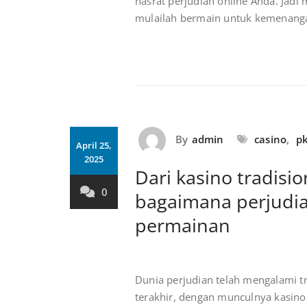
hasrat perjudian online Anda. Jad
mulailah bermain untuk kemenanga
By
admin
casino
,
p
April 25,
2025
Dari kasino tradisi
0
bagaimana perjudi
permainan
Dunia perjudian telah mengalami t
terakhir, dengan munculnya kasino 