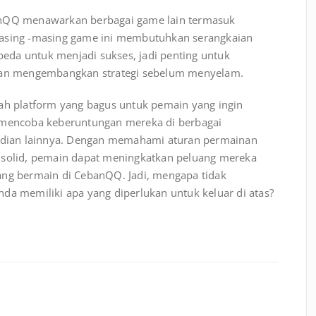
nQQ menawarkan berbagai game lain termasuk
. Masing -masing game ini membutuhkan serangkaian
beda untuk menjadi sukses, jadi penting untuk
dan mengembangkan strategi sebelum menyelam.
ah platform yang bagus untuk pemain yang ingin
 mencoba keberuntungan mereka di berbagai
udian lainnya. Dengan memahami aturan permainan
solid, pemain dapat meningkatkan peluang mereka
ng bermain di CebanQQ. Jadi, mengapa tidak
a memiliki apa yang diperlukan untuk keluar di atas?