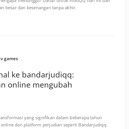
i mengapa menunggu? Daftar untuk IndoQQ hari ini dan
n besar dan kesenangan tanpa akhir.
kv games
onal ke bandarjudiqq:
an online mengubah
ransformasi yang signifikan dalam beberapa tahun
online dan platform perjudian seperti Bandarjudiqq.