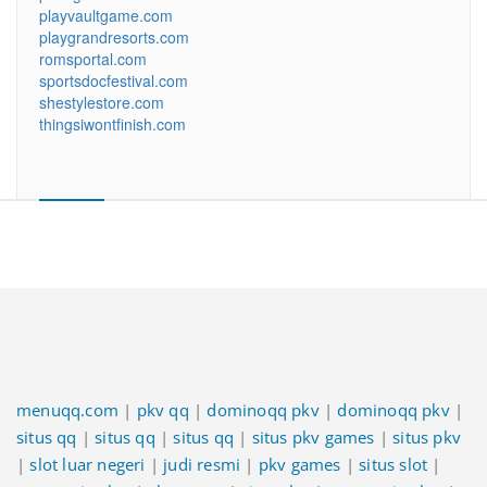
playvaultgame.com
playgrandresorts.com
romsportal.com
sportsdocfestival.com
shestylestore.com
thingsiwontfinish.com
menuqq.com
|
pkv qq
|
dominoqq pkv
|
dominoqq pkv
|
situs qq
|
situs qq
|
situs qq
|
situs pkv games
|
situs pkv
|
slot luar negeri
|
judi resmi
|
pkv games
|
situs slot
|