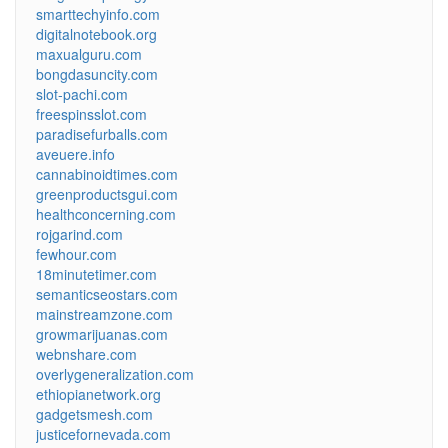
smarttechyinfo.com
digitalnotebook.org
maxualguru.com
bongdasuncity.com
slot-pachi.com
freespinsslot.com
paradisefurballs.com
aveuere.info
cannabinoidtimes.com
greenproductsgui.com
healthconcerning.com
rojgarind.com
fewhour.com
18minutetimer.com
semanticseostars.com
mainstreamzone.com
growmarijuanas.com
webnshare.com
overlygeneralization.com
ethiopianetwork.org
gadgetsmesh.com
justicefornevada.com