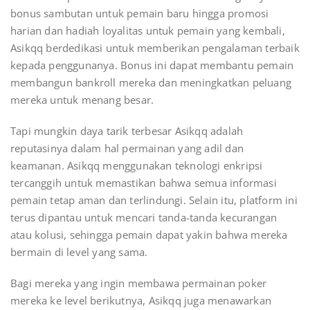
bonus sambutan untuk pemain baru hingga promosi
harian dan hadiah loyalitas untuk pemain yang kembali,
Asikqq berdedikasi untuk memberikan pengalaman terbaik
kepada penggunanya. Bonus ini dapat membantu pemain
membangun bankroll mereka dan meningkatkan peluang
mereka untuk menang besar.
Tapi mungkin daya tarik terbesar Asikqq adalah
reputasinya dalam hal permainan yang adil dan
keamanan. Asikqq menggunakan teknologi enkripsi
tercanggih untuk memastikan bahwa semua informasi
pemain tetap aman dan terlindungi. Selain itu, platform ini
terus dipantau untuk mencari tanda-tanda kecurangan
atau kolusi, sehingga pemain dapat yakin bahwa mereka
bermain di level yang sama.
Bagi mereka yang ingin membawa permainan poker
mereka ke level berikutnya, Asikqq juga menawarkan