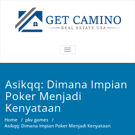
Skip
to
content
Cara Mudah
Pelajari cara mudah
mendaftar di situs judi online
TOGGLE NAVIGATION
Mendaftar di
yang gampang menang. Ikuti
panduan ini untuk memulai
Situs Judi
petualangan bermain Anda
Online
Asikqq: Dimana Impian
dengan cepat dan mudah.
Poker Menjadi
Gampang
Kenyataan
Menang
Home
/
pkv games
/
Asikqq: Dimana Impian Poker Menjadi Kenyataan