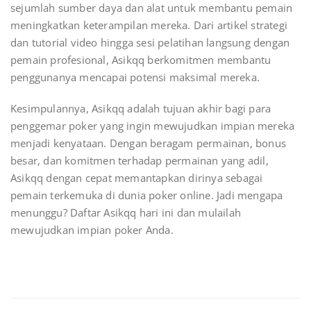
sejumlah sumber daya dan alat untuk membantu pemain
meningkatkan keterampilan mereka. Dari artikel strategi
dan tutorial video hingga sesi pelatihan langsung dengan
pemain profesional, Asikqq berkomitmen membantu
penggunanya mencapai potensi maksimal mereka.
Kesimpulannya, Asikqq adalah tujuan akhir bagi para
penggemar poker yang ingin mewujudkan impian mereka
menjadi kenyataan. Dengan beragam permainan, bonus
besar, dan komitmen terhadap permainan yang adil,
Asikqq dengan cepat memantapkan dirinya sebagai
pemain terkemuka di dunia poker online. Jadi mengapa
menunggu? Daftar Asikqq hari ini dan mulailah
mewujudkan impian poker Anda.