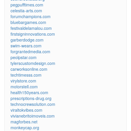
pegpufftimes.com
celestia-arts.com
forumchampions.com
bluebargames.com
festivaldelamalou.com
firstsigninnovations.com
garberdodge.com
swim-wears.com
forgrantedmedia.com
peolpstar.com
tylerscustomdesign.com
carworksonline.com
techtimesss.com
virylstore.com
motorstell.com
health150years.com
prescriptions-drug.org
technocrewsolution.com
viraltokvibes.com
vivianebritoimoveis.com
magforbes.net
monkeycap.org