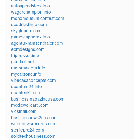
autospeedsters.info
wagerchampion.info
monomousumicontest.com
deadricklingo.com
skyglobefx.com
gamblespherex.info
agentur-ramsenthaler.com
eomdesigns.com
triptrekker.info
gendxxi.net
motomasters.info
mycarzone.info
vibecasaconcepts.com
quantum24.info
quantenki.com
businessmagazineusa.com
medicwellcare.com
vidsmall.com
businessnews2day.com
worldnewsrecords.com
sterilepro24.com
solidtechbusiness.com