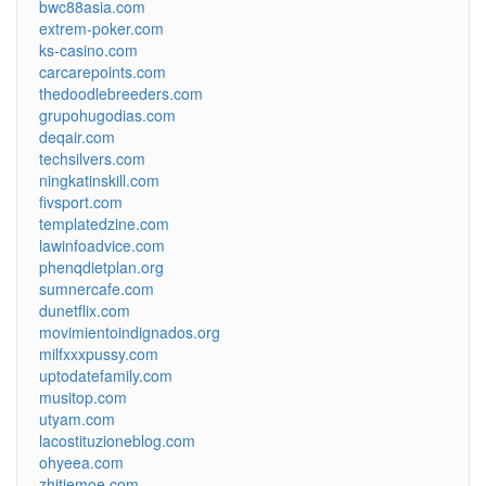
bwc88asia.com
extrem-poker.com
ks-casino.com
carcarepoints.com
thedoodlebreeders.com
grupohugodias.com
deqair.com
techsilvers.com
ningkatinskill.com
fivsport.com
templatedzine.com
lawinfoadvice.com
phenqdietplan.org
sumnercafe.com
dunetflix.com
movimientoindignados.org
milfxxxpussy.com
uptodatefamily.com
musitop.com
utyam.com
lacostituzioneblog.com
ohyeea.com
zhitiemoe.com