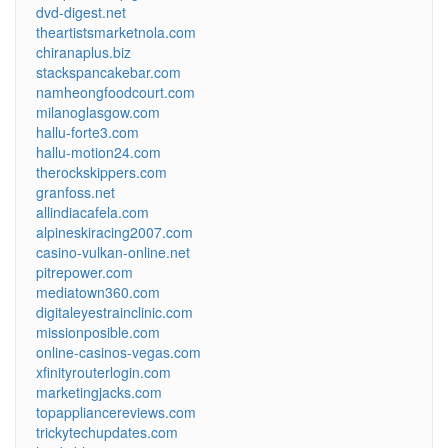
dvd-digest.net
theartistsmarketnola.com
chiranaplus.biz
stackspancakebar.com
namheongfoodcourt.com
milanoglasgow.com
hallu-forte3.com
hallu-motion24.com
therockskippers.com
granfoss.net
allindiacafela.com
alpineskiracing2007.com
casino-vulkan-online.net
pitrepower.com
mediatown360.com
digitaleyestrainclinic.com
missionposible.com
online-casinos-vegas.com
xfinityrouterlogin.com
marketingjacks.com
topappliancereviews.com
trickytechupdates.com