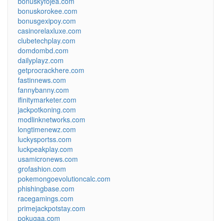
bonuskyfojea.com
bonuskorokee.com
bonusgexipoy.com
casinorelaxluxe.com
clubetechplay.com
domdombd.com
dailyplayz.com
getprocrackhere.com
fastinnews.com
fannybanny.com
ifinitymarketer.com
jackpotkoning.com
modlinknetworks.com
longtimenewz.com
luckysportss.com
luckpeakplay.com
usamicronews.com
grofashion.com
pokemongoevolutioncalc.com
phishingbase.com
racegamings.com
primejackpotstay.com
pokugaa.com