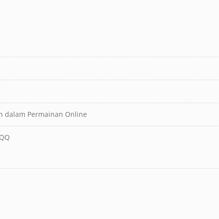
 dalam Permainan Online
tQQ