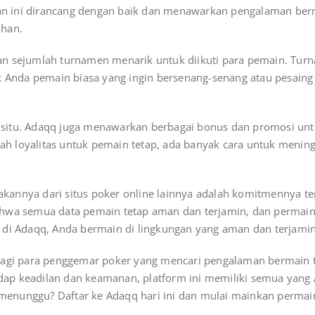
n ini dirancang dengan baik dan menawarkan pengalaman ber
uhan.
 sejumlah turnamen menarik untuk diikuti para pemain. Turname
ik Anda pemain biasa yang ingin bersenang-senang atau pesain
 situ. Adaqq juga menawarkan berbagai bonus dan promosi un
ah loyalitas untuk pemain tetap, ada banyak cara untuk men
kannya dari situs poker online lainnya adalah komitmennya t
ahwa semua data pemain tetap aman dan terjamin, dan permain
 di Adaqq, Anda bermain di lingkungan yang aman dan terjamin
 bagi para penggemar poker yang mencari pengalaman bermain 
dap keadilan dan keamanan, platform ini memiliki semua yan
enunggu? Daftar ke Adaqq hari ini dan mulai mainkan permain