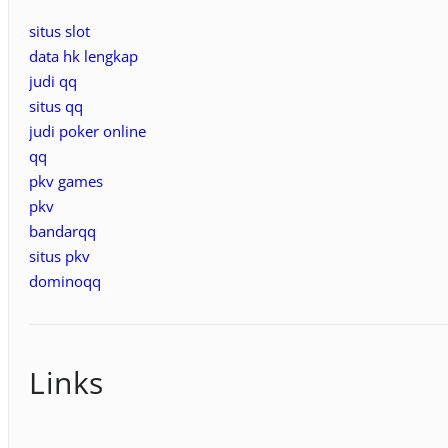
situs slot
data hk lengkap
judi qq
situs qq
judi poker online
qq
pkv games
pkv
bandarqq
situs pkv
dominoqq
Links