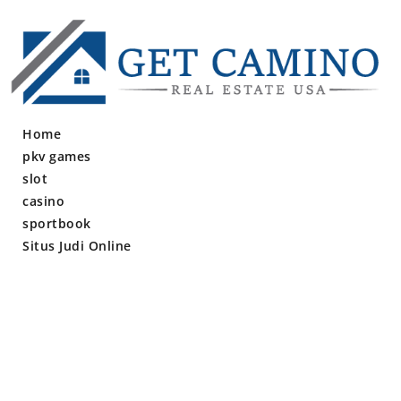
Skip
to
content
Home
pkv games
slot
casino
sportbook
Situs Judi Online