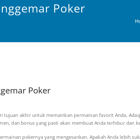
enggemar Poker
H
ggemar Poker
i tujuan akhir untuk memainkan permainan favorit Anda, Adaqq
n, dan bonus yang pasti akan membuat Anda terhibur dan kem
 permainan pokernya yang mengesankan. Apakah Anda lebih suka