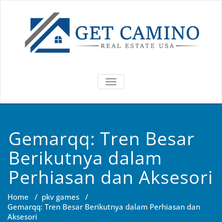
Skip
to
content
Cara Mudah
Pelajari cara mudah
mendaftar di situs judi online
TOGGLE NAVIGATION
Mendaftar di
yang gampang menang. Ikuti
panduan ini untuk memulai
Situs Judi
petualangan bermain Anda
Online
Gemarqq: Tren Besar
dengan cepat dan mudah.
Berikutnya dalam
Gampang
Perhiasan dan Aksesori
Menang
Home
/
pkv games
/
Gemarqq: Tren Besar Berikutnya dalam Perhiasan dan
Aksesori