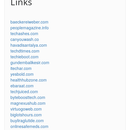
Links
baeckereiweber.com
peoplemagazine.info
techashes.com
canyouwash.co
havadisantalya.com
techdtimes.com
techieboot.com
gundembalikesir.com
itechar.com
yesbold.com
healthhubzone.com
ebaraat.com
techjuiced.com
byteboosttech.com
magnexushub.com
virtuogoweb.com
biglotshours.com
buyliraglutide.com
onlinesafemeds.com