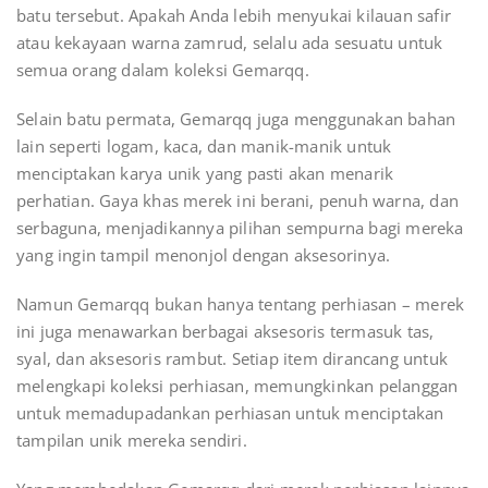
batu tersebut. Apakah Anda lebih menyukai kilauan safir
atau kekayaan warna zamrud, selalu ada sesuatu untuk
semua orang dalam koleksi Gemarqq.
Selain batu permata, Gemarqq juga menggunakan bahan
lain seperti logam, kaca, dan manik-manik untuk
menciptakan karya unik yang pasti akan menarik
perhatian. Gaya khas merek ini berani, penuh warna, dan
serbaguna, menjadikannya pilihan sempurna bagi mereka
yang ingin tampil menonjol dengan aksesorinya.
Namun Gemarqq bukan hanya tentang perhiasan – merek
ini juga menawarkan berbagai aksesoris termasuk tas,
syal, dan aksesoris rambut. Setiap item dirancang untuk
melengkapi koleksi perhiasan, memungkinkan pelanggan
untuk memadupadankan perhiasan untuk menciptakan
tampilan unik mereka sendiri.