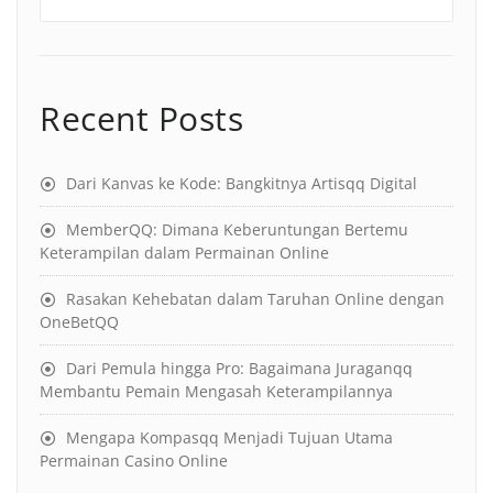
Recent Posts
Dari Kanvas ke Kode: Bangkitnya Artisqq Digital
MemberQQ: Dimana Keberuntungan Bertemu
Keterampilan dalam Permainan Online
Rasakan Kehebatan dalam Taruhan Online dengan
OneBetQQ
Dari Pemula hingga Pro: Bagaimana Juraganqq
Membantu Pemain Mengasah Keterampilannya
Mengapa Kompasqq Menjadi Tujuan Utama
Permainan Casino Online