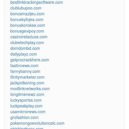
bestlinktrackingsoftware.com
clublubupoo.com
bonusmazijeu.com
bonuskyfojea.com
bonuskorokee.com
bonusgexipoy.com
casinorelaxluxe.com
clubetechplay.com
domdombd.com
dailyplayz.com
getprocrackhere.com
fastinnews.com
fannybanny.com
ifinitymarketer.com
jackpotkoning.com
modlinknetworks.com
longtimenewz.com
luckysportss.com
luckpeakplay.com
usamicronews.com
grofashion.com
pokemongoevolutioncalc.com
phishingbase.com