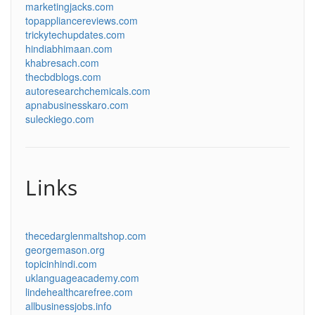
marketingjacks.com
topappliancereviews.com
trickytechupdates.com
hindiabhimaan.com
khabresach.com
thecbdblogs.com
autoresearchchemicals.com
apnabusinesskaro.com
suleckiego.com
Links
thecedarglenmaltshop.com
georgemason.org
topicinhindi.com
uklanguageacademy.com
lindehealthcarefree.com
allbusinessjobs.info