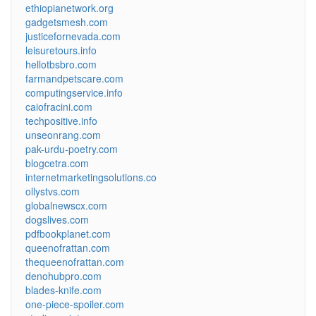
ethiopianetwork.org
gadgetsmesh.com
justicefornevada.com
leisuretours.info
hellotbsbro.com
farmandpetscare.com
computingservice.info
caiofracini.com
techpositive.info
unseonrang.com
pak-urdu-poetry.com
blogcetra.com
internetmarketingsolutions.co
ollystvs.com
globalnewscx.com
dogslives.com
pdfbookplanet.com
queenofrattan.com
thequeenofrattan.com
denohubpro.com
blades-knife.com
one-piece-spoiler.com