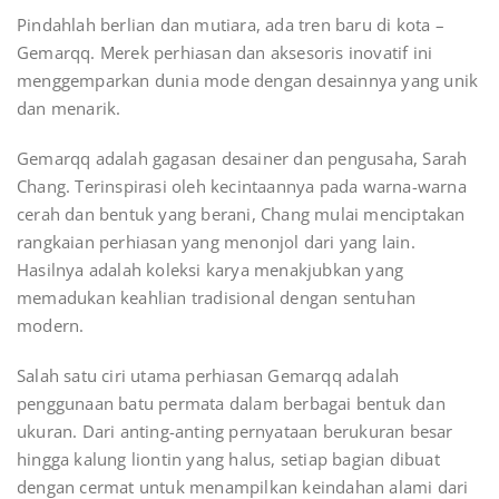
Pindahlah berlian dan mutiara, ada tren baru di kota –
Gemarqq. Merek perhiasan dan aksesoris inovatif ini
menggemparkan dunia mode dengan desainnya yang unik
dan menarik.
Gemarqq adalah gagasan desainer dan pengusaha, Sarah
Chang. Terinspirasi oleh kecintaannya pada warna-warna
cerah dan bentuk yang berani, Chang mulai menciptakan
rangkaian perhiasan yang menonjol dari yang lain.
Hasilnya adalah koleksi karya menakjubkan yang
memadukan keahlian tradisional dengan sentuhan
modern.
Salah satu ciri utama perhiasan Gemarqq adalah
penggunaan batu permata dalam berbagai bentuk dan
ukuran. Dari anting-anting pernyataan berukuran besar
hingga kalung liontin yang halus, setiap bagian dibuat
dengan cermat untuk menampilkan keindahan alami dari