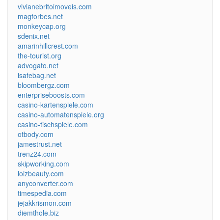
vivianebritoimoveis.com
magforbes.net
monkeycap.org
sdenix.net
amarinhillcrest.com
the-tourist.org
advogato.net
isafebag.net
bloombergz.com
enterpriseboosts.com
casino-kartenspiele.com
casino-automatenspiele.org
casino-tischspiele.com
otbody.com
jamestrust.net
trenz24.com
skipworking.com
loizbeauty.com
anyconverter.com
timespedia.com
jejakkrismon.com
diemthole.biz