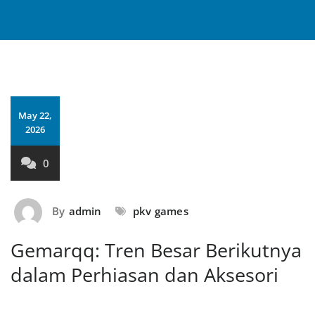
May 22,
2026
0
By
admin
pkv games
Gemarqq: Tren Besar Berikutnya
dalam Perhiasan dan Aksesori