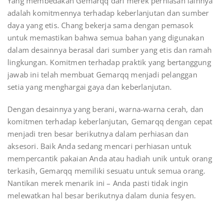
Yang membedakan Gemarqq dari merek perhiasan lainnya
adalah komitmennya terhadap keberlanjutan dan sumber
daya yang etis. Chang bekerja sama dengan pemasok
untuk memastikan bahwa semua bahan yang digunakan
dalam desainnya berasal dari sumber yang etis dan ramah
lingkungan. Komitmen terhadap praktik yang bertanggung
jawab ini telah membuat Gemarqq menjadi pelanggan
setia yang menghargai gaya dan keberlanjutan.
Dengan desainnya yang berani, warna-warna cerah, dan
komitmen terhadap keberlanjutan, Gemarqq dengan cepat
menjadi tren besar berikutnya dalam perhiasan dan
aksesori. Baik Anda sedang mencari perhiasan untuk
mempercantik pakaian Anda atau hadiah unik untuk orang
terkasih, Gemarqq memiliki sesuatu untuk semua orang.
Nantikan merek menarik ini – Anda pasti tidak ingin
melewatkan hal besar berikutnya dalam dunia fesyen.