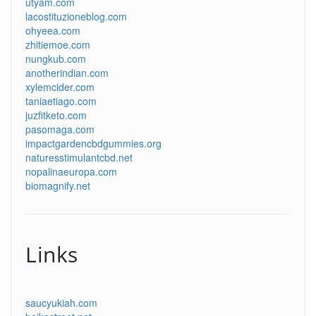
utyam.com
lacostituzioneblog.com
ohyeea.com
zhitiemoe.com
nungkub.com
anotherindian.com
xylemcider.com
taniaetiago.com
juzfitketo.com
pasomaga.com
impactgardencbdgummies.org
naturesstimulantcbd.net
nopalinaeuropa.com
biomagnify.net
Links
saucyukiah.com