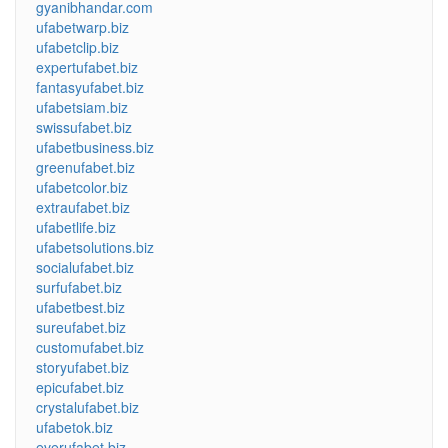
gyanibhandar.com
ufabetwarp.biz
ufabetclip.biz
expertufabet.biz
fantasyufabet.biz
ufabetsiam.biz
swissufabet.biz
ufabetbusiness.biz
greenufabet.biz
ufabetcolor.biz
extraufabet.biz
ufabetlife.biz
ufabetsolutions.biz
socialufabet.biz
surfufabet.biz
ufabetbest.biz
sureufabet.biz
customufabet.biz
storyufabet.biz
epicufabet.biz
crystalufabet.biz
ufabetok.biz
everufabet.biz