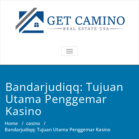
Skip
to
content
Cara Mudah
Pelajari cara mudah
mendaftar di situs judi online
TOGGLE NAVIGATION
Mendaftar di
yang gampang menang. Ikuti
panduan ini untuk memulai
Situs Judi
petualangan bermain Anda
Online
Bandarjudiqq: Tujuan
dengan cepat dan mudah.
Utama Penggemar
Gampang
Kasino
Menang
Home
/
casino
/
Bandarjudiqq: Tujuan Utama Penggemar Kasino