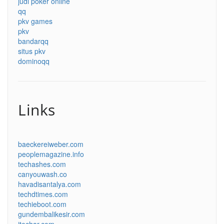
judi poker online
qq
pkv games
pkv
bandarqq
situs pkv
dominoqq
Links
baeckereiweber.com
peoplemagazine.info
techashes.com
canyouwash.co
havadisantalya.com
techdtimes.com
techieboot.com
gundembalikesir.com
itechar.com