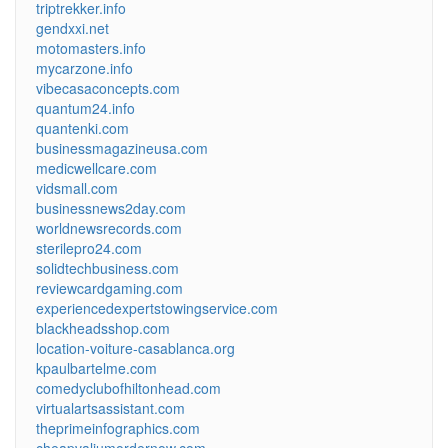
triptrekker.info
gendxxi.net
motomasters.info
mycarzone.info
vibecasaconcepts.com
quantum24.info
quantenki.com
businessmagazineusa.com
medicwellcare.com
vidsmall.com
businessnews2day.com
worldnewsrecords.com
sterilepro24.com
solidtechbusiness.com
reviewcardgaming.com
experiencedexpertstowingservice.com
blackheadsshop.com
location-voiture-casablanca.org
kpaulbartelme.com
comedyclubofhiltonhead.com
virtualartsassistant.com
theprimeinfographics.com
cheapvaliumordernow.com