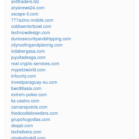
antitraders.biz
aryanews24.com
xscape-it.com
777azino-mobile.com
cobbseniorbowl.com
technowdesign.com
durexsecurityandshipping.com
cityroofingandplannig.com
ivdabergasa.com
juyultadesga.com
real-crypto-services.com
mypetzworld.com
infounty.com
investparaguay-eu.com
bwc88asia.com
extrem-poker.com
ks-casino.com
carcarepoints.com
thedoodlebreeders.com
grupohugodias.com
deqair.com
techsilvers.com
ningkatinskill.com