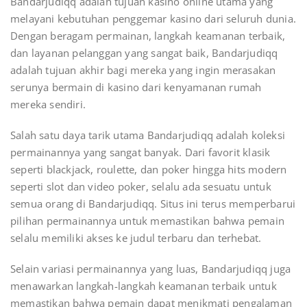
Bandarjudiqq adalah tujuan kasino online utama yang
melayani kebutuhan penggemar kasino dari seluruh dunia.
Dengan beragam permainan, langkah keamanan terbaik,
dan layanan pelanggan yang sangat baik, Bandarjudiqq
adalah tujuan akhir bagi mereka yang ingin merasakan
serunya bermain di kasino dari kenyamanan rumah
mereka sendiri.
Salah satu daya tarik utama Bandarjudiqq adalah koleksi
permainannya yang sangat banyak. Dari favorit klasik
seperti blackjack, roulette, dan poker hingga hits modern
seperti slot dan video poker, selalu ada sesuatu untuk
semua orang di Bandarjudiqq. Situs ini terus memperbarui
pilihan permainannya untuk memastikan bahwa pemain
selalu memiliki akses ke judul terbaru dan terhebat.
Selain variasi permainannya yang luas, Bandarjudiqq juga
menawarkan langkah-langkah keamanan terbaik untuk
memastikan bahwa pemain dapat menikmati pengalaman