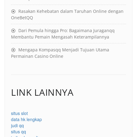
Rasakan Kehebatan dalam Taruhan Online dengan
OneBetQQ
Dari Pemula hingga Pro: Bagaimana Juraganqq
Membantu Pemain Mengasah Keterampilannya
Mengapa Kompasqq Menjadi Tujuan Utama
Permainan Casino Online
LINK LAINNYA
situs slot
data hk lengkap
judi qq
situs qq