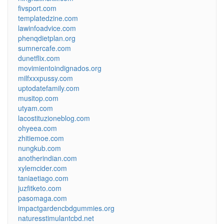
fivsport.com
templatedzine.com
lawinfoadvice.com
phenqdietplan.org
sumnercafe.com
dunetflix.com
movimientoindignados.org
milfxxxpussy.com
uptodatefamily.com
musitop.com
utyam.com
lacostituzioneblog.com
ohyeea.com
zhitiemoe.com
nungkub.com
anotherindian.com
xylemcider.com
taniaetiago.com
juzfitketo.com
pasomaga.com
impactgardencbdgummies.org
naturesstimulantcbd.net