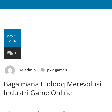
May 10,
2026
0
By
admin
pkv games
Bagaimana Ludoqq Merevolusi
Industri Game Online