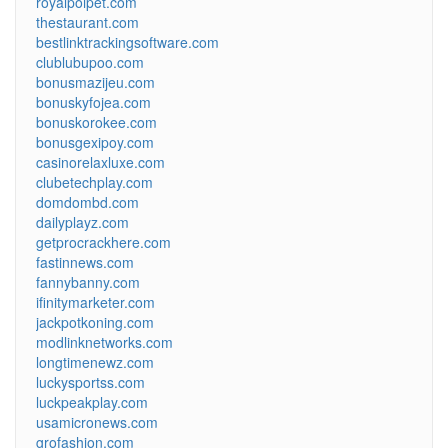
royalpoipet.com
thestaurant.com
bestlinktrackingsoftware.com
clublubupoo.com
bonusmazijeu.com
bonuskyfojea.com
bonuskorokee.com
bonusgexipoy.com
casinorelaxluxe.com
clubetechplay.com
domdombd.com
dailyplayz.com
getprocrackhere.com
fastinnews.com
fannybanny.com
ifinitymarketer.com
jackpotkoning.com
modlinknetworks.com
longtimenewz.com
luckysportss.com
luckpeakplay.com
usamicronews.com
grofashion.com