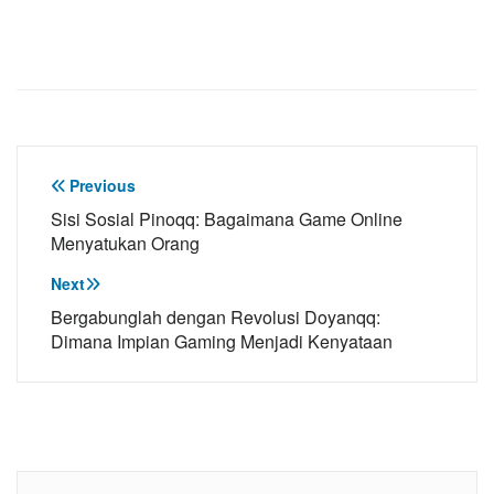
Post
Previous
navigation
Sisi Sosial Pinoqq: Bagaimana Game Online
Menyatukan Orang
Next
Bergabunglah dengan Revolusi Doyanqq:
Dimana Impian Gaming Menjadi Kenyataan