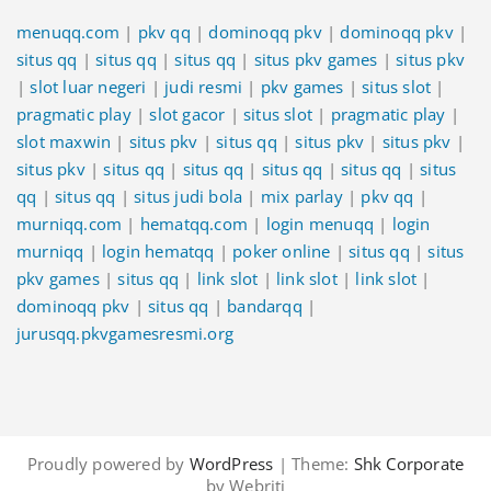
menuqq.com
|
pkv qq
|
dominoqq pkv
|
dominoqq pkv
|
situs qq
|
situs qq
|
situs qq
|
situs pkv games
|
situs pkv
|
slot luar negeri
|
judi resmi
|
pkv games
|
situs slot
|
pragmatic play
|
slot gacor
|
situs slot
|
pragmatic play
|
slot maxwin
|
situs pkv
|
situs qq
|
situs pkv
|
situs pkv
|
situs pkv
|
situs qq
|
situs qq
|
situs qq
|
situs qq
|
situs
qq
|
situs qq
|
situs judi bola
|
mix parlay
|
pkv qq
|
murniqq.com
|
hematqq.com
|
login menuqq
|
login
murniqq
|
login hematqq
|
poker online
|
situs qq
|
situs
pkv games
|
situs qq
|
link slot
|
link slot
|
link slot
|
dominoqq pkv
|
situs qq
|
bandarqq
|
jurusqq.pkvgamesresmi.org
Proudly powered by
WordPress
| Theme:
Shk Corporate
by Webriti