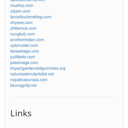
musitop.com
utyam.com
lacostituzioneblog.com
ohyeea.com
zhitiemoe.com
nungkub.com
anotherindian.com
xylemcider.com
taniaetiago.com
juzfitketo.com
pasomaga.com
impactgardencbdgummies.org
naturesstimulantcbd.net
nopalinaeuropa.com
biomagnify.net
Links