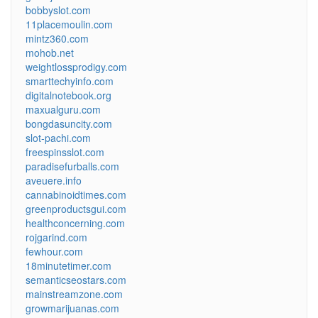
bobbyslot.com
11placemoulin.com
mintz360.com
mohob.net
weightlossprodigy.com
smarttechyinfo.com
digitalnotebook.org
maxualguru.com
bongdasuncity.com
slot-pachi.com
freespinsslot.com
paradisefurballs.com
aveuere.info
cannabinoidtimes.com
greenproductsgui.com
healthconcerning.com
rojgarind.com
fewhour.com
18minutetimer.com
semanticseostars.com
mainstreamzone.com
growmarijuanas.com