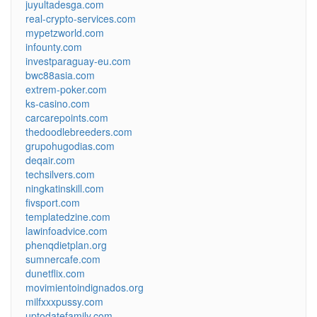
juyultadesga.com
real-crypto-services.com
mypetzworld.com
infounty.com
investparaguay-eu.com
bwc88asia.com
extrem-poker.com
ks-casino.com
carcarepoints.com
thedoodlebreeders.com
grupohugodias.com
deqair.com
techsilvers.com
ningkatinskill.com
fivsport.com
templatedzine.com
lawinfoadvice.com
phenqdietplan.org
sumnercafe.com
dunetflix.com
movimientoindignados.org
milfxxxpussy.com
uptodatefamily.com