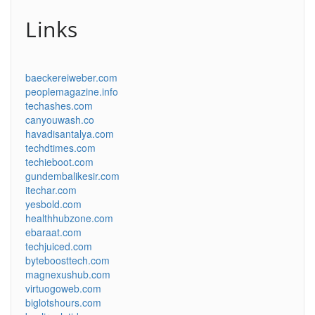
Links
baeckereiweber.com
peoplemagazine.info
techashes.com
canyouwash.co
havadisantalya.com
techdtimes.com
techieboot.com
gundembalikesir.com
itechar.com
yesbold.com
healthhubzone.com
ebaraat.com
techjuiced.com
byteboosttech.com
magnexushub.com
virtuogoweb.com
biglotshours.com