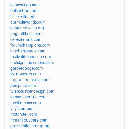
saucyukiah.com
beikastreet.net
filmizlettir.net
ourmultiworlds.com
cooncreekclub.org
pegpufftimes.com
celestia-arts.com
forumchampions.com
bluebargames.com
festivaldelamalou.com
firstsigninnovations.com
garberdodge.com
swim-wears.com
forgrantedmedia.com
peolpstar.com
tylerscustomdesign.com
carworksonline.com
techtimesss.com
virylstore.com
motorstell.com
health150years.com
prescriptions-drug.org