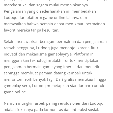
mereka sukai dan segera mulai memainkannya.
Pengalaman yang disederhanakan ini membedakan
Ludoqq dari platform game online lainnya dan
memastikan bahwa pemain dapat menikmati permainan
favorit mereka tanpa kesulitan.
Selain menawarkan beragam permainan dan pengalaman
ramah pengguna, Ludoqq juga menonjol karena fitur
inovatif dan mekanisme gameplaynya. Platform ini
menggunakan teknologi mutakhir untuk menciptakan
pengalaman bermain game yang imersif dan menarik
sehingga membuat pemain datang kembali untuk
menonton lebih banyak lagi. Dari grafis memukau hingga
gameplay seru, Ludoqq menetapkan standar baru untuk
game online.
Namun mungkin aspek paling revolusioner dari Ludoqq
adalah fokusnya pada komunitas dan interaksi sosial.