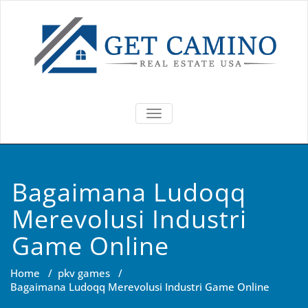
Skip
to
content
Cara Mudah
Pelajari cara mudah
mendaftar di situs judi online
TOGGLE NAVIGATION
Mendaftar di
yang gampang menang. Ikuti
panduan ini untuk memulai
Situs Judi
petualangan bermain Anda
Online
Bagaimana Ludoqq
dengan cepat dan mudah.
Merevolusi Industri
Gampang
Game Online
Menang
Home
/
pkv games
/
Bagaimana Ludoqq Merevolusi Industri Game Online