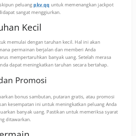
skipun peluang
pkv qq
untuk memenangkan jackpot
 didapat sangat menggiurkan.
uhan Kecil
uk memulai dengan taruhan kecil. Hal ini akan
na permainan berjalan dan memberi Anda
harus mempertaruhkan banyak uang. Setelah merasa
nda dapat meningkatkan taruhan secara bertahap.
dan Promosi
awarkan bonus sambutan, putaran gratis, atau promosi
kan kesempatan ini untuk meningkatkan peluang Anda
uarkan banyak uang. Pastikan untuk memeriksa syarat
ng ditawarkan.
Bermain