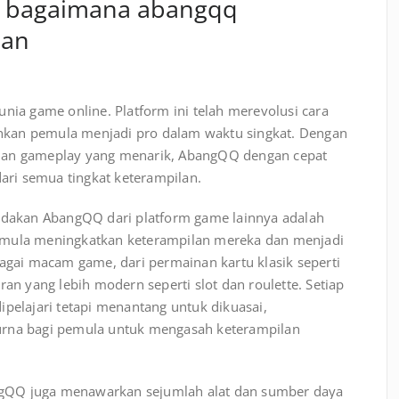
o: bagaimana abangqq
nan
ia game online. Platform ini telah merevolusi cara
an pemula menjadi pro dalam waktu singkat. Dengan
an gameplay yang menarik, AbangQQ dengan cepat
ari semua tingkat keterampilan.
edakan AbangQQ dari platform game lainnya adalah
mula meningkatkan keterampilan mereka dan menjadi
agai macam game, dari permainan kartu klasik seperti
an yang lebih modern seperti slot dan roulette. Setiap
pelajari tetapi menantang untuk dikuasai,
rna bagi pemula untuk mengasah keterampilan
angQQ juga menawarkan sejumlah alat dan sumber daya