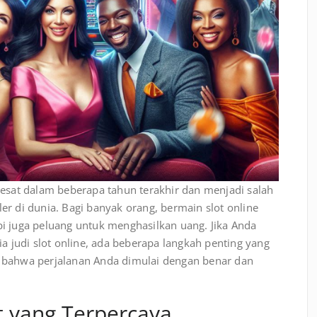
pesat dalam beberapa tahun terakhir dan menjadi salah
er di dunia. Bagi banyak orang, bermain slot online
pi juga peluang untuk menghasilkan uang. Jika Anda
ia judi slot online, ada beberapa langkah penting yang
n bahwa perjalanan Anda dimulai dengan benar dan
lot yang Terpercaya