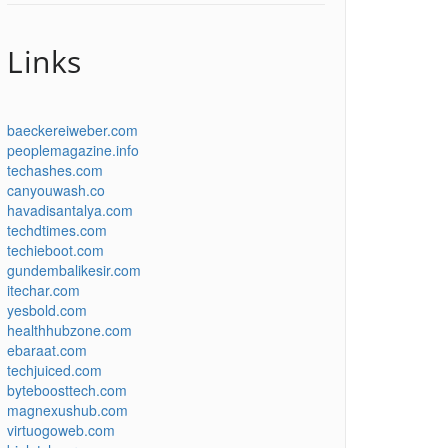
Links
baeckereiweber.com
peoplemagazine.info
techashes.com
canyouwash.co
havadisantalya.com
techdtimes.com
techieboot.com
gundembalikesir.com
itechar.com
yesbold.com
healthhubzone.com
ebaraat.com
techjuiced.com
byteboosttech.com
magnexushub.com
virtuogoweb.com