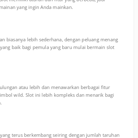
rmainan yang ingin Anda mainkan.
 dan biasanya lebih sederhana, dengan peluang menang
an yang baik bagi pemula yang baru mulai bermain slot
gulungan atau lebih dan menawarkan berbagai fitur
simbol wild. Slot ini lebih kompleks dan menarik bagi
.
 yang terus berkembang seiring dengan jumlah taruhan