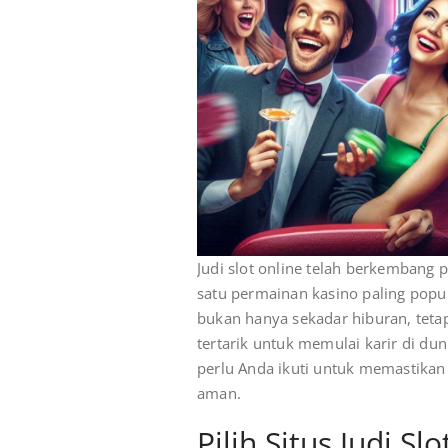
Judi slot online telah berkembang 
satu permainan kasino paling popul
bukan hanya sekadar hiburan, teta
tertarik untuk memulai karir di dun
perlu Anda ikuti untuk memastika
aman.
Pilih Situs Judi S