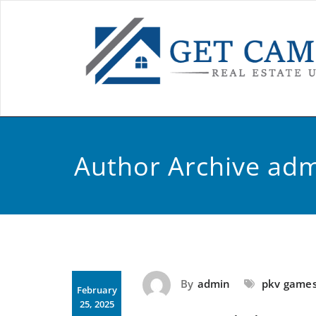
Skip
to
content
Cara Mudah Mendaft
Pelajari cara mudah mendaftar di situs judi o
gampang menang. Ikuti panduan ini untuk m
Situs Judi Online
petualangan bermain Anda dengan cepat dan
Author Archive
adm
Gampang Menang
By
admin
pkv game
February
25, 2025