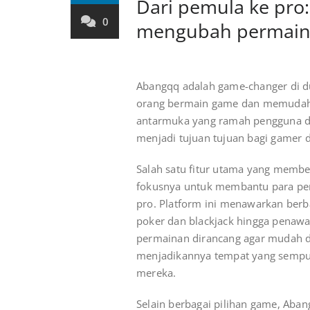
Dari pemula ke pr
0
mengubah permai
Abangqq adalah game-changer di dun
orang bermain game dan memudahk
antarmuka yang ramah pengguna d
menjadi tujuan tujuan bagi gamer d
Salah satu fitur utama yang memb
fokusnya untuk membantu para pe
pro. Platform ini menawarkan berb
poker dan blackjack hingga penawar
permainan dirancang agar mudah di
menjadikannya tempat yang sempu
mereka.
Selain berbagai pilihan game, Ab