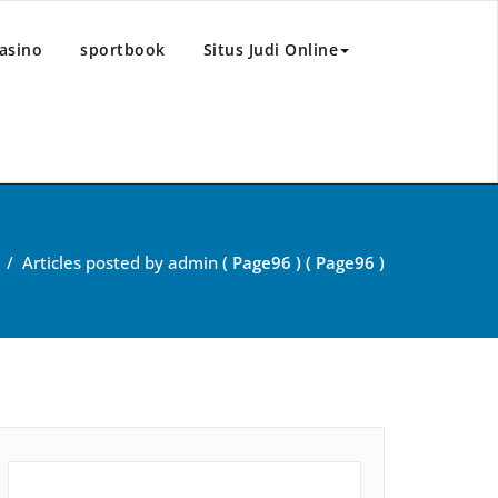
asino
sportbook
Situs Judi Online
/
Articles posted by admin
( Page96 ) ( Page96 )