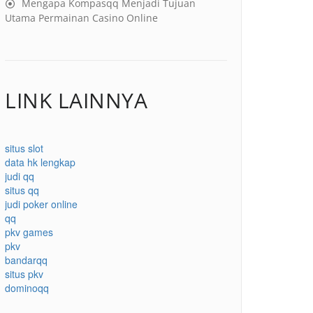
Mengapa Kompasqq Menjadi Tujuan
Utama Permainan Casino Online
LINK LAINNYA
situs slot
data hk lengkap
judi qq
situs qq
judi poker online
qq
pkv games
pkv
bandarqq
situs pkv
dominoqq